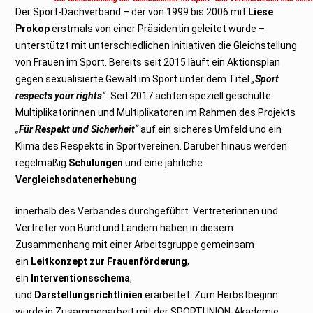
b
Der Sport-Dachverband – der von 1999 bis 2006 mit
e
Liese
r
Prokop
erstmals von einer Präsidentin geleitet wurde –
2
0
unterstützt mit unterschiedlichen Initiativen die Gleichstellung
2
1
von Frauen im Sport. Bereits seit 2015 läuft ein Aktionsplan
gegen sexualisierte Gewalt im Sport unter dem Titel
„
Sport
respects your rights
“.
Seit 2017 achten speziell geschulte
Multiplikatorinnen und Multiplikatoren im Rahmen des Projekts
„
Für Respekt und Sicherheit
“
auf ein sicheres Umfeld und ein
Klima des Respekts in Sportvereinen. Darüber hinaus werden
regelmäßig
Schulungen
und eine jährliche
Vergleichsdatenerhebung
innerhalb des Verbandes durchgeführt. Vertreterinnen und
Vertreter von Bund und Ländern haben in diesem
Zusammenhang mit einer Arbeitsgruppe gemeinsam
ein
Leitkonzept zur Frauenförderung
,
ein
Interventionsschema
,
und
Darstellungsrichtlinien
erarbeitet. Zum Herbstbeginn
wurde in Zusammenarbeit mit der SPORTUNION-Akademie