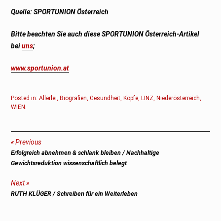
Quelle: SPORTUNION Österreich
Bitte beachten Sie auch diese SPORTUNION Österreich-Artikel
bei
uns
;
www.sportunion.at
Posted in:
Allerlei
,
Biografien
,
Gesundheit
,
Köpfe
,
LINZ
,
Niederösterreich
,
WIEN
.
Beitragsnavigation
Previous
Previous
Erfolgreich abnehmen & schlank bleiben / Nachhaltige
post:
Gewichtsreduktion wissenschaftlich belegt
Next
Next
RUTH KLÜGER / Schreiben für ein Weiterleben
post: