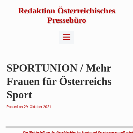
Skip
to
Redaktion Österreichisches
content
Pressebüro
Main
Menu
SPORTUNION / Mehr
Frauen für Österreichs
Sport
Posted on
2
29. Oktober 2021
9
.
O
k
t
o
Die Gleichstellung der Geschlechter im Sport- und Vereinswesen soll sc