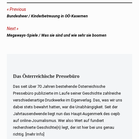
Beitragsnavigation
Previous
Previous
Bundesheer / Kinderbetreuung in OÖ-Kasernen
post:
Next
Next
Megaways-Spiele / Was sie sind und wie sehr sie boomen
post:
Das Österreichische Pressebüro
Das seit über 70 Jahren bestehende Österreichische
Pressebüro publizierte im Laufe seiner Geschichte zahlreiche
verschiedenartige Druckwerke im Eigenverlag. Das, was wir uns
dabei stets bewahrt hatten, war die Unabhängigkeit. Seit der
Jahrtausendwende liegt nun das Haupt-Augenmerk des oepb
auf online-Journalismus. Wer also Wert auf fundiert
recherchierte Geschichte(n) legt, der ist hier bei uns genau
richtig.
[mehr Info]