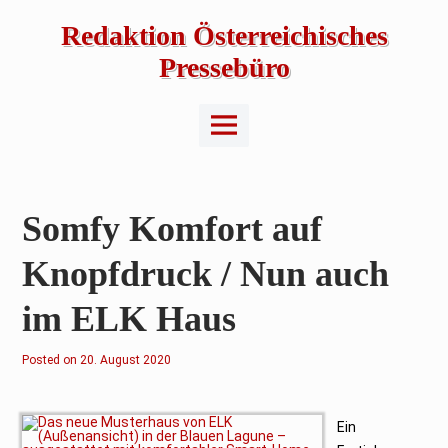
Skip
to
Redaktion Österreichisches
content
Pressebüro
Main
Menu
Somfy Komfort auf
Knopfdruck / Nun auch
im ELK Haus
Posted on
2
20. August 2020
0
.
A
u
g
Ein
u