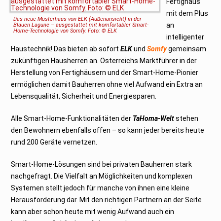
Fertighaus
s
t
mit dem Plus
2
Das neue Musterhaus von ELK (Außenansicht) in der
0
an
Blauen Lagune – ausgestattet mit komfortabler Smart-
2
Home-Technologie von Somfy. Foto: © ELK
0
intelligenter
Haustechnik! Das bieten ab sofort
ELK
und
Somfy
gemeinsam
zukünftigen Hausherren an. Österreichs Marktführer in der
Herstellung von Fertighäusern und der Smart-Home-Pionier
ermöglichen damit Bauherren ohne viel Aufwand ein Extra an
Lebensqualität, Sicherheit und Energiesparen.
Alle Smart-Home-Funktionalitäten der
TaHoma-Welt
stehen
den Bewohnern ebenfalls offen – so kann jeder bereits heute
rund 200 Geräte vernetzen.
Smart-Home-Lösungen sind bei privaten Bauherren stark
nachgefragt. Die Vielfalt an Möglichkeiten und komplexen
Systemen stellt jedoch für manche von ihnen eine kleine
Herausforderung dar. Mit den richtigen Partnern an der Seite
kann aber schon heute mit wenig Aufwand auch ein