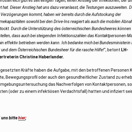
erösterreich gibt es seit einigen Tagen, einen Anstieg der Infektionen, der u
t hat. Dieser Anstieg hat uns dazu veranlasst, die Testungen auszuweiten. D
 Verzögerungen kommt, haben wir bereits durch die Aufstockung der
ekapazitäten sowohl bei den Drive-Ins reagiert als auch die mobilen Ab
tockt. Durch die Unterstützung des österreichischen Bundesheeres können 
stellen, dass auch bei steigenden Infektionszahlen das Kontaktpersonen-
hin effektiv betrieben werden kann. Ich bedanke mich bei Bundesministerin 
 und dem Österreichischen Bundesheer für die rasche Hilfe!
“, betont
LH-
ertreterin Christine Haberlander.
ngesetzten Kräfte haben die Aufgabe, mit den betroffenen Personen 
e, Bewegungsprofil oder auch den gesundheitlicher Zustand zu erhe
 Umgebungsuntersuchung das Nachverfolgen von Kontaktpersonen, so
ten (oder zu einem infektiösen Verdachtsfall) hatten und infiziert sei
 uns bitte
hier
;