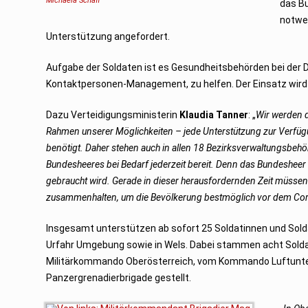
Michaela Schäfl
das B
notwe
Unterstützung angefordert.
Aufgabe der Soldaten ist es Gesundheitsbehörden bei der 
Kontaktpersonen-Management, zu helfen. Der Einsatz wird
Dazu Verteidigungsministerin
Klaudia Tanner
: „
Wir werden 
Rahmen unserer Möglichkeiten – jede Unterstützung zur Verfügu
benötigt. Daher stehen auch in allen 18 Bezirksverwaltungsbe
Bundesheeres bei Bedarf jederzeit bereit. Denn das Bundesheer
gebraucht wird. Gerade in dieser herausfordernden Zeit müssen
zusammenhalten, um die Bevölkerung bestmöglich vor dem Coro
Insgesamt unterstützen ab sofort 25 Soldatinnen und Sold
Urfahr Umgebung sowie in Wels. Dabei stammen acht Solda
Militärkommando Oberösterreich, vom Kommando Luftunters
Panzergrenadierbrigade gestellt.