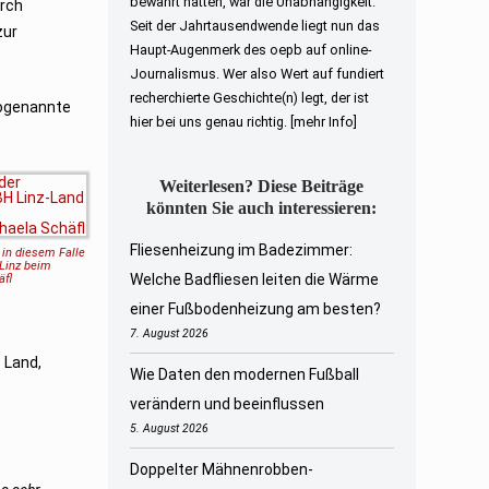
bewahrt hatten, war die Unabhängigkeit.
urch
Seit der Jahrtausendwende liegt nun das
zur
Haupt-Augenmerk des oepb auf online-
Journalismus. Wer also Wert auf fundiert
recherchierte Geschichte(n) legt, der ist
sogenannte
hier bei uns genau richtig.
[mehr Info]
Weiterlesen? Diese Beiträge
könnten Sie auch interessieren:
Fliesenheizung im Badezimmer:
 in diesem Falle
 Linz beim
Welche Badfliesen leiten die Wärme
äfl
einer Fußbodenheizung am besten?
7. August 2026
 Land,
Wie Daten den modernen Fußball
verändern und beeinflussen
5. August 2026
Doppelter Mähnenrobben-