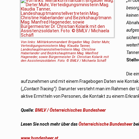
„In Ob
besorg
keinen
Abnahm
aufges
sicher
Von links: Militärkommandant Brigadier Mag. Dieter Muhr,
weiter
Verteidigungsministerin Mag. Klaudia Tanner,
Landeshauptmannstellvertreterin Mag. Christine
Tanner
Haberlander und Bezirkshauptmann Mag. Manfred
Hageneder, sowie Bürgermeister Dr. Christian Kolarik mit
Stellv
den Assistenzsoldaten. Foto: © BMLV / Michaela Schäfl
Die ei
aufzunehmen und mit einem Fragebogen Daten wie Kontakt
(„
Contact-Tracing“)
. Darunter versteht man im Rahmen der
aktive Ermitteln von Personen, die Kontakt zu einem Erkrank
Quelle:
BMLV / Österreichisches Bundesheer
Lesen Sie noch mehr über das
Österreichische Bundesheer
bei
www.bundesheer.at