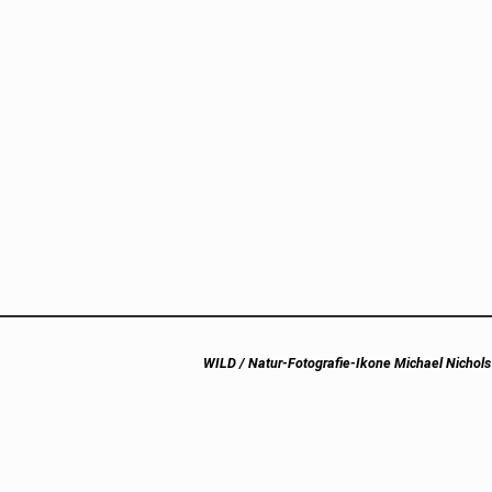
Next
WILD / Natur-Fotografie-Ikone Michael Nicho
post: