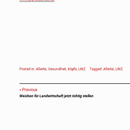
Posted in:
Allerlei
,
Gesundheit
,
Köpfe
,
LINZ
.
Tagged:
Allerlei
,
LINZ
.
Beitragsnavigation
Previous
Previous
Weichen für Landwirtschaft jetzt richtig stellen
post: