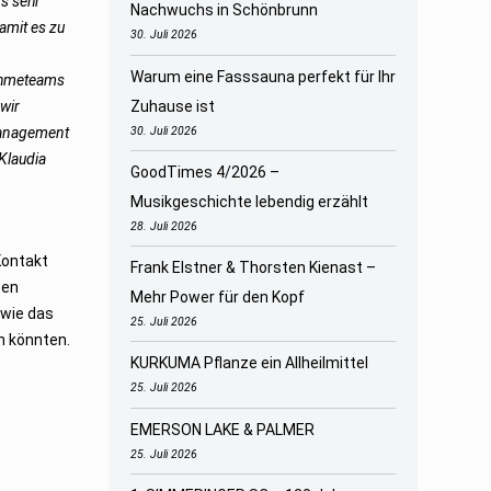
ns sehr
Nachwuchs in Schönbrunn
amit es zu
30. Juli 2026
Warum eine Fasssauna perfekt für Ihr
nahmeteams
wir
Zuhause ist
Management
30. Juli 2026
Klaudia
GoodTimes 4/2026 –
Musikgeschichte lebendig erzählt
28. Juli 2026
Kontakt
Frank Elstner & Thorsten Kienast –
ben
Mehr Power für den Kopf
wie das
25. Juli 2026
n könnten.
KURKUMA Pflanze ein Allheilmittel
25. Juli 2026
EMERSON LAKE & PALMER
25. Juli 2026