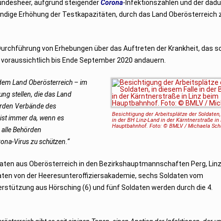
undesheer, aufgrund steigender
Corona
-Infektionszahlen und der dad
ndige Erhöhung der Testkapazitäten, durch das Land Oberösterreich 
Durchführung von Erhebungen über das Auftreten der Krankheit, das 
 voraussichtlich bis Ende September 2020 andauern.
dem Land Oberösterreich – im
ng stellen, die das Land
hörden Verbände des
Besichtigung der Arbeitsplätze der Soldaten,
 ist immer da, wenn es
in der BH Linz-Land in der Kärntnerstraße in
Hauptbahnhof. Foto: © BMLV / Michaela Sch
 alle Behörden
na-Virus zu schützen.“
aten aus Oberösterreich in den Bezirkshauptmannschaften Perg, Linz
ten von der Heeresunteroffiziersakademie, sechs Soldaten vom
tützung aus Hörsching (6) und fünf Soldaten werden durch die 4.