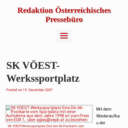
Skip
to
Redaktion Österreichisches
content
Pressebüro
Main
Menu
SK VÖEST-
Werkssportplatz
Posted on
1
19. Dezember 2007
5
.
D
e
z
Mit dem
e
Wiederaufba
m
b
u der
e
SK VÖEST-Werkssportplatz Eine Din A6-Postkarte vom
r