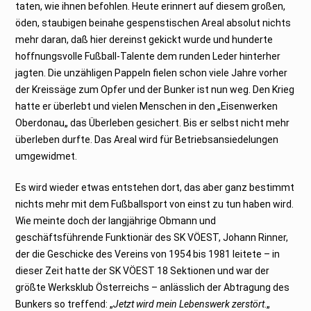
taten, wie ihnen befohlen. Heute erinnert auf diesem großen,
öden, staubigen beinahe gespenstischen Areal absolut nichts
mehr daran, daß hier dereinst gekickt wurde und hunderte
hoffnungsvolle Fußball-Talente dem runden Leder hinterher
jagten. Die unzähligen Pappeln fielen schon viele Jahre vorher
der Kreissäge zum Opfer und der Bunker ist nun weg. Den Krieg
hatte er überlebt und vielen Menschen in den „Eisenwerken
Oberdonau„ das Überleben gesichert. Bis er selbst nicht mehr
überleben durfte. Das Areal wird für Betriebsansiedelungen
umgewidmet.
Es wird wieder etwas entstehen dort, das aber ganz bestimmt
nichts mehr mit dem Fußballsport von einst zu tun haben wird.
Wie meinte doch der langjährige Obmann und
geschäftsführende Funktionär des SK VÖEST, Johann Rinner,
der die Geschicke des Vereins von 1954 bis 1981 leitete – in
dieser Zeit hatte der SK VÖEST 18 Sektionen und war der
größte Werksklub Österreichs – anlässlich der Abtragung des
Bunkers so treffend: „
Jetzt wird mein Lebenswerk zerstört
.„