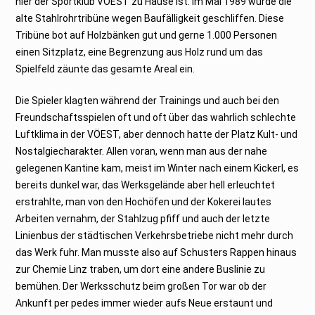
hier der Sportklub VÖEST zu Hause ist. Im Mai 1989 wurde die
alte Stahlrohrtribüne wegen Baufälligkeit geschliffen. Diese
Tribüne bot auf Holzbänken gut und gerne 1.000 Personen
einen Sitzplatz, eine Begrenzung aus Holz rund um das
Spielfeld zäunte das gesamte Areal ein.
Die Spieler klagten während der Trainings und auch bei den
Freundschaftsspielen oft und oft über das wahrlich schlechte
Luftklima in der VÖEST, aber dennoch hatte der Platz Kult- und
Nostalgiecharakter. Allen voran, wenn man aus der nahe
gelegenen Kantine kam, meist im Winter nach einem Kickerl, es
bereits dunkel war, das Werksgelände aber hell erleuchtet
erstrahlte, man von den Hochöfen und der Kokerei lautes
Arbeiten vernahm, der Stahlzug pfiff und auch der letzte
Linienbus der städtischen Verkehrsbetriebe nicht mehr durch
das Werk fuhr. Man musste also auf Schusters Rappen hinaus
zur Chemie Linz traben, um dort eine andere Buslinie zu
bemühen. Der Werksschutz beim großen Tor war ob der
Ankunft per pedes immer wieder aufs Neue erstaunt und