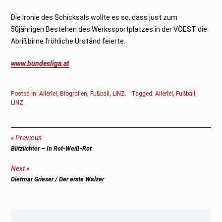
Die Ironie des Schicksals wollte es so, dass just zum
50jährigen Bestehen des Werkssportplatzes in der VÖEST die
Abrißbirne fröhliche Urständ feierte.
www.bundesliga.at
Posted in:
Allerlei
,
Biografien
,
Fußball
,
LINZ
.
Tagged:
Allerlei
,
Fußball
,
LINZ
.
Beitragsnavigation
Previous
Previous
Blitzlichter – In Rot-Weiß-Rot
post:
Next
Next
Dietmar Grieser / Der erste Walzer
post: