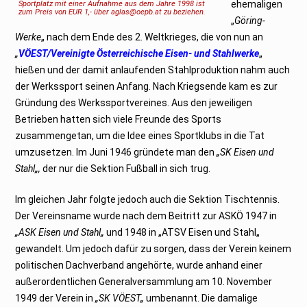
ehemaligen
Sportplatz mit einer Aufnahme aus dem Jahre 1998 ist
2
zum Preis von EUR 1,- über aglas@oepb.at zu beziehen.
0
„
Göring-
1
7
Werke
„ nach dem Ende des 2. Weltkrieges, die von nun an
„
VÖEST/Vereinigte Österreichische Eisen- und Stahlwerke
„
hießen und der damit anlaufenden Stahlproduktion nahm auch
der Werkssport seinen Anfang. Nach Kriegsende kam es zur
Gründung des Werkssportvereines. Aus den jeweiligen
Betrieben hatten sich viele Freunde des Sports
zusammengetan, um die Idee eines Sportklubs in die Tat
umzusetzen. Im Juni 1946 gründete man den
„SK Eisen und
Stahl„,
der nur die Sektion Fußball in sich trug.
Im gleichen Jahr folgte jedoch auch die Sektion Tischtennis.
Der Vereinsname wurde nach dem Beitritt zur ASKÖ 1947 in
„ASK Eisen und Stahl„
und 1948 in „ATSV Eisen und Stahl„
gewandelt. Um jedoch dafür zu sorgen, dass der Verein keinem
politischen Dachverband angehörte, wurde anhand einer
außerordentlichen Generalversammlung am 10. November
1949 der Verein in
„SK VÖEST„
umbenannt. Die damalige