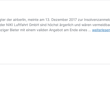
ter der airberlin, meinte am 13. Dezember 2017 zur Insolvenzanmeld
 der NIKI Luftfahrt GmbH sind höchst ärgerlich und wären vermeidbar
NIKI
inziger Bieter mit einem validen Angebot am Ende eines …
weiterlese
Silbervogel
fliegt
nicht
mehr