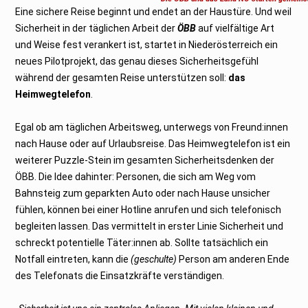
b
Eine sichere Reise beginnt und endet an der Haustüre. Und weil
e
r
Sicherheit in der täglichen Arbeit der
ÖBB
auf vielfältige Art
2
0
und Weise fest verankert ist, startet in Niederösterreich ein
2
4
neues Pilotprojekt, das genau dieses Sicherheitsgefühl
während der gesamten Reise unterstützen soll:
das
Heimwegtelefon
.
Egal ob am täglichen Arbeitsweg, unterwegs von Freund:innen
nach Hause oder auf Urlaubsreise. Das Heimwegtelefon ist ein
weiterer Puzzle-Stein im gesamten Sicherheitsdenken der
ÖBB. Die Idee dahinter: Personen, die sich am Weg vom
Bahnsteig zum geparkten Auto oder nach Hause unsicher
fühlen, können bei einer Hotline anrufen und sich telefonisch
begleiten lassen. Das vermittelt in erster Linie Sicherheit und
schreckt potentielle Täter:innen ab. Sollte tatsächlich ein
Notfall eintreten, kann die
(geschulte)
Person am anderen Ende
des Telefonats die Einsatzkräfte verständigen.