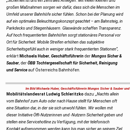
„Sicherheit ist uns ein zentrales Anliegen. Mit vielen kleinen und
großen Maßnahmen sorgen wir dafür, dass sich die Menschen im
Umfeld unserer Bahnhöfe sicher fühlen. Schon bei der Planung wird
auf ein optimales Beleuchtungskonzept geachtet – am Bahnsteig, in
Parkdecks und Stiegenhäusern. Glaswände schaffen Transparenz.
Auf hoch frequentierten Bahnhöfen sorgt stationäres Personal vor
Ort für Sicherheit. Mobile Streifen erhöhen das subjektive
Sicherheitsgefühl auch in weniger stark frequentierten Stationen“,
erklärt
Michaela Huber
,
Geschäftsführerin
der
Mungos Sicher &
Sauber
, der
ÖBB Tochtergesellschaft für Sicherheit, Reinigung
und Service
auf Österreichs Bahnhöfen.
Im Bild Michaela Huber, Geschäftsführerin Mungos Sicher & Sauber und 
Mobilitätslandesrat Ludwig Schleritzko
dazu:
„Nachts allein
vom Bahnhof zum Auto oder nach Hause stellt für Menschen oft
eine Situation dar, in der sie sich unwohl fühlen. Wir wollen mit
dieser Initiative Öffi-Nutzerinnen und -Nutzern Sicherheit geben und
stellen eine Servicehotline zu Verfügung, mit der telefonisch
Kontakt aufgenommen werden kann bis man sicher an seinem Ziel