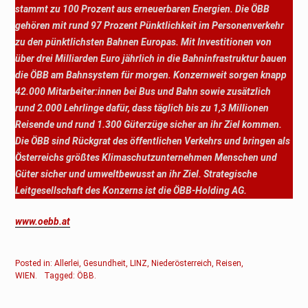
stammt zu 100 Prozent aus erneuerbaren Energien. Die ÖBB
gehören mit rund 97 Prozent Pünktlichkeit im Personenverkehr
zu den pünktlichsten Bahnen Europas. Mit Investitionen von
über drei Milliarden Euro jährlich in die Bahninfrastruktur bauen
die ÖBB am Bahnsystem für morgen. Konzernweit sorgen knapp
42.000 Mitarbeiter:innen bei Bus und Bahn sowie zusätzlich
rund 2.000 Lehrlinge dafür, dass täglich bis zu 1,3 Millionen
Reisende und rund 1.300 Güterzüge sicher an ihr Ziel kommen.
Die ÖBB sind Rückgrat des öffentlichen Verkehrs und bringen als
Österreichs größtes Klimaschutzunternehmen Menschen und
Güter sicher und umweltbewusst an ihr Ziel. Strategische
Leitgesellschaft des Konzerns ist die ÖBB-Holding AG.
www.oebb.at
Posted in:
Allerlei
,
Gesundheit
,
LINZ
,
Niederösterreich
,
Reisen
,
WIEN
.
Tagged:
ÖBB
.