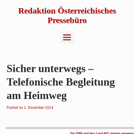
Skip
to
Redaktion Österreichisches
content
Pressebüro
Main
Menu
Sicher unterwegs –
Telefonische Begleitung
am Heimweg
Posted on
2
2. Dezember 2024
.
D
e
z
e
m
Die ÖBB und das Land NÖ starten gemeins