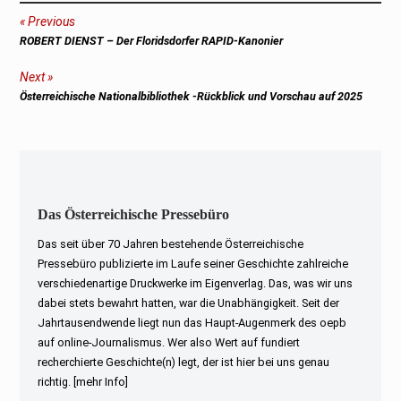
Beitragsnavigation
Previous
Previous
ROBERT DIENST – Der Floridsdorfer RAPID-Kanonier
post:
Next
Next
Österreichische Nationalbibliothek -Rückblick und Vorschau auf 2025
post:
Das Österreichische Pressebüro
Das seit über 70 Jahren bestehende Österreichische
Pressebüro publizierte im Laufe seiner Geschichte zahlreiche
verschiedenartige Druckwerke im Eigenverlag. Das, was wir uns
dabei stets bewahrt hatten, war die Unabhängigkeit. Seit der
Jahrtausendwende liegt nun das Haupt-Augenmerk des oepb
auf online-Journalismus. Wer also Wert auf fundiert
recherchierte Geschichte(n) legt, der ist hier bei uns genau
richtig.
[mehr Info]