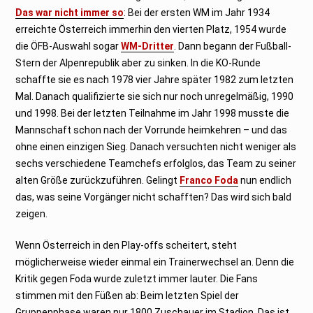
Das war nicht immer so
: Bei der ersten WM im Jahr 1934
erreichte Österreich immerhin den vierten Platz, 1954 wurde
die ÖFB-Auswahl sogar
WM-Dritter
. Dann begann der Fußball-
Stern der Alpenrepublik aber zu sinken. In die KO-Runde
schaffte sie es nach 1978 vier Jahre später 1982 zum letzten
Mal. Danach qualifizierte sie sich nur noch unregelmäßig, 1990
und 1998. Bei der letzten Teilnahme im Jahr 1998 musste die
Mannschaft schon nach der Vorrunde heimkehren – und das
ohne einen einzigen Sieg. Danach versuchten nicht weniger als
sechs verschiedene Teamchefs erfolglos, das Team zu seiner
alten Größe zurückzuführen. Gelingt
Franco Foda
nun endlich
das, was seine Vorgänger nicht schafften? Das wird sich bald
zeigen.
Wenn Österreich in den Play-offs scheitert, steht
möglicherweise wieder einmal ein Trainerwechsel an. Denn die
Kritik gegen Foda wurde zuletzt immer lauter. Die Fans
stimmen mit den Füßen ab: Beim letzten Spiel der
Gruppenphase waren nur 1800 Zuschauer im Stadion. Das ist