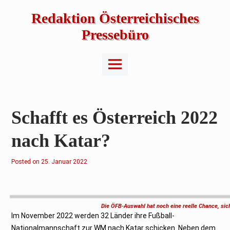
Skip
to
Redaktion Österreichisches
content
Pressebüro
Main
Menu
Schafft es Österreich 2022
nach Katar?
Posted on
2
25. Januar 2022
5
.
J
a
n
u
Die ÖFB-Auswahl hat noch eine reelle Chance, sich
a
Im November 2022 werden 32 Länder ihre Fußball-
r
2
Nationalmannschaft zur WM nach Katar schicken. Neben dem
0