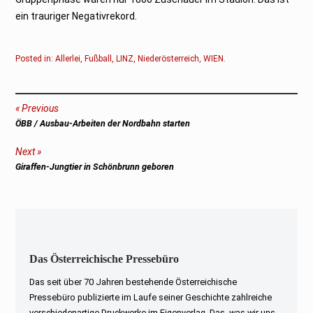
ein trauriger Negativrekord.
Posted in:
Allerlei
,
Fußball
,
LINZ
,
Niederösterreich
,
WIEN
.
Beitragsnavigation
Previous
Previous
ÖBB / Ausbau-Arbeiten der Nordbahn starten
post:
Next
Next
Giraffen-Jungtier in Schönbrunn geboren
post:
Das Österreichische Pressebüro
Das seit über 70 Jahren bestehende Österreichische
Pressebüro publizierte im Laufe seiner Geschichte zahlreiche
verschiedenartige Druckwerke im Eigenverlag. Das, was wir uns