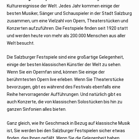
b
e
Kulturereignisse der Welt. Jedes Jahr kommen einige der
r
besten Musiker, Sänger und Schauspieler in der Stadt Salzburg
2
0
zusammen, um eine Vielzahl von Opern, Theaterstücken und
2
2
Konzerten aufzuführen. Die Festspiele finden seit 1920 statt
und werden heute von mehr als 200.000 Menschen aus aller
Welt besucht.
Die Salzburger Festspiele sind eine großartige Gelegenheit,
einige der besten klassischen Künstler der Welt zu sehen.
Wenn Sie ein Opernfan sind, können Sie einige der
berühmtesten Opern live erleben. Wenn Sie Theaterstücke
bevorzugen, gibt es während des Festivals ebenfalls eine
Reihe hervorragender Aufführungen. Und natürlich gibt es
auch Konzerte, die von klassischen Solostücken bis hin zu
ganzen Sinfonien alles bieten.
Ganz gleich, wie Ihr Geschmack in Bezug auf klassische Musik
ist, Sie werden bei den Salzburger Festspielen sicher etwas
finden, das Ihnen gefällt. Wenn Sie die Gelegenheit haben,