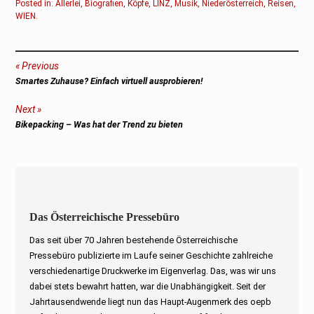
Posted in:
Allerlei
,
Biografien
,
Köpfe
,
LINZ
,
Musik
,
Niederösterreich
,
Reisen
,
WIEN
.
Beitragsnavigation
Previous
Previous
Smartes Zuhause? Einfach virtuell ausprobieren!
post:
Next
Next
Bikepacking – Was hat der Trend zu bieten
post:
Das Österreichische Pressebüro
Das seit über 70 Jahren bestehende Österreichische
Pressebüro publizierte im Laufe seiner Geschichte zahlreiche
verschiedenartige Druckwerke im Eigenverlag. Das, was wir uns
dabei stets bewahrt hatten, war die Unabhängigkeit. Seit der
Jahrtausendwende liegt nun das Haupt-Augenmerk des oepb