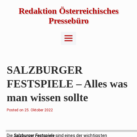
Skip
to
Redaktion Österreichisches
content
Pressebüro
Main
Menu
SALZBURGER
FESTSPIELE – Alles was
man wissen sollte
Posted on
2
25. Oktober 2022
7
.
O
k
t
o
Die
Salzburger Festspiele
sind eines der wichtigsten