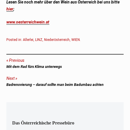
Lesen Sie noch mehr über den Wein aus Österreich bei uns bitte
hier
;
www.oesterreichwein.at
Posted in:
Allerlei
,
LINZ
,
Niederösterreich
,
WIEN
.
Beitragsnavigation
Previous
Previous
Mit dem Rad fürs Klima unterwegs
post:
Next
Next
Badrenovierung – darauf sollte man beim Badumbau achten
post:
Das Österreichische Pressebüro