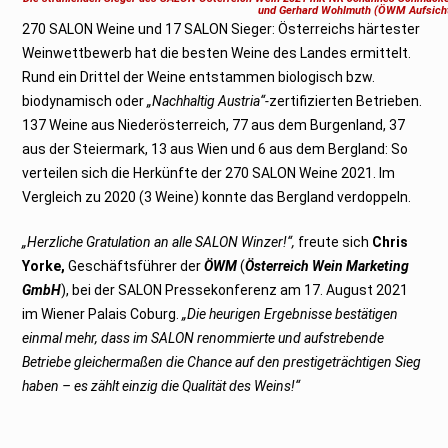
s
und Gerhard Wohlmuth (ÖWM Aufsicht
t
270 SALON Weine und 17 SALON Sieger: Österreichs härtester
2
0
Weinwettbewerb hat die besten Weine des Landes ermittelt.
2
1
Rund ein Drittel der Weine entstammen biologisch bzw.
biodynamisch oder
„Nachhaltig Austria“-
zertifizierten Betrieben.
137 Weine aus Niederösterreich, 77 aus dem Burgenland, 37
aus der Steiermark, 13 aus Wien und 6 aus dem Bergland: So
verteilen sich die Herkünfte der 270 SALON Weine 2021. Im
Vergleich zu 2020 (3 Weine) konnte das Bergland verdoppeln.
„Herzliche Gratulation an alle SALON Winzer!“,
freute sich
Chris
Yorke,
Geschäftsführer der
ÖWM
(
Österreich Wein Marketing
GmbH
), bei der SALON Pressekonferenz am 17. August 2021
im Wiener Palais Coburg.
„Die heurigen Ergebnisse bestätigen
einmal mehr, dass im SALON renommierte und aufstrebende
Betriebe gleichermaßen die Chance auf den prestigeträchtigen Sieg
haben – es zählt einzig die Qualität des Weins!“