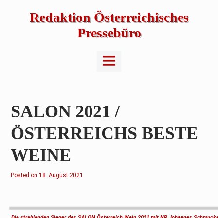
Skip
to
Redaktion Österreichisches
content
Pressebüro
Main
Menu
SALON 2021 /
ÖSTERREICHS BESTE
WEINE
Posted on
1
18. August 2021
8
.
A
u
g
u
Die strahlenden Sieger des SALON Österreich Wein 2021 mit NR Johannes Schmucken