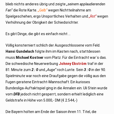
blieb nichts anderes übrig und zeigte
„seinem applaudierenden
Fan“
die Rote Karte.
„Gelb“
wegen Nichtteilnahme am
Spielgeschehen, ergo Unsportliches Verhalten und
„Rot“
wegen
Verhöhnung der Obrigkeit der Schiedsrichter.
Es gibt Dinge, die gibt es einfach nicht …
Völlig konsterniert schlich der Ausgeschlossene vom Feld.
Hansi Gundelach
folgte ihm im Kasten nach, stattdessen
muss
Michael Kostner
vom Platz. Für die Eintracht war´s das.
Die schwedische Neuerwerbung
Johnny Ekström
traf in der
81. Minute zum
2 : 0
und
„Auge“
roch Lunte. Sein
3 : 0
in der 90.
Spielminute war noch eine Draufgabe gegen die völlig aus den
Fugen geratene Eintracht-Mannschaft. Ein kurioses
Bundesliga-Auftaktspiel ging in die Annalen ein. Uli Stein wurde
vom
DFB
jedoch nicht gesperrt, sondern erhielt lediglich eine
Geldstrafe in Höhe von 5.000,- DM (€ 2.544,-)
Die Bayern holten am Ende der Saison ihren 11. Titel, die