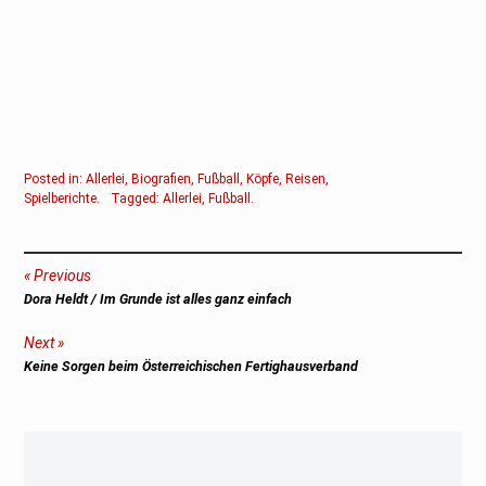
Posted in:
Allerlei
,
Biografien
,
Fußball
,
Köpfe
,
Reisen
,
Spielberichte
.
Tagged:
Allerlei
,
Fußball
.
Beitragsnavigation
Previous
Previous
Dora Heldt / Im Grunde ist alles ganz einfach
post:
Next
Next
Keine Sorgen beim Österreichischen Fertighausverband
post: