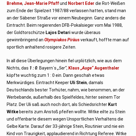
Brehme
,
Jean-Marie Pfaff
und
Norbert Eder
die Rot-Weißen
zum Ende der Spielzeit 1987/88 verlassen hatten, stand man
an der Säbener Straße vor einem Neubeginn. Ganz anders die
Eintracht. Beim regierenden DFB-Pokalsieger vom Mai 1988,
der Goldtorschütze
Lajos Detari
wurde überaus
gewinnbringend an
Olympiakos Piräus
verkauft, hoffte man auf
sportlich anhaltend rosigere Zeiten.
In all diese Überlegungen hinein fiel urplötzlich, wie aus dem
Nichts, das
1 : 0
. Bayern´s
„5er“
,
Klaus
„Auge“
Augenthaler
köpfte wuchtig zum 1 : 0 ein. Dann geschah etwas
Merkwürdiges. Eintracht Keeper
Uli Stein
, damals
Deutschlands bester Torhüter, nahm, wie benommen, an der
Werbebande, außerhalb des Spielfeldes, hinter seinem Tor
Platz. Der Uli saß auch noch dort, als Schiedsrichter
Kurt
Witke
bereits zum Anstoß pfeifen wollte. Witke eilte zu Stein
und offenbarte diesem wegen Unsportlichen Verhaltens die
Gelbe Karte. Darauf der 33-jährige Stein, Routinier und nie ein
Kind von Traurigkeit, applaudierend in Richtung Referee. Witke