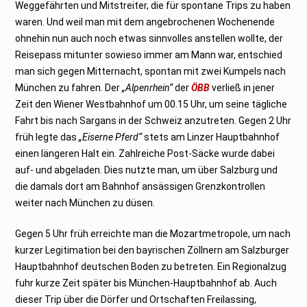
Weggefährten und Mitstreiter, die für spontane Trips zu haben
waren. Und weil man mit dem angebrochenen Wochenende
ohnehin nun auch noch etwas sinnvolles anstellen wollte, der
Reisepass mitunter sowieso immer am Mann war, entschied
man sich gegen Mitternacht, spontan mit zwei Kumpels nach
München zu fahren. Der
„Alpenrhein“
der
ÖBB
verließ in jener
Zeit den Wiener Westbahnhof um 00.15 Uhr, um seine tägliche
Fahrt bis nach Sargans in der Schweiz anzutreten. Gegen 2 Uhr
früh legte das
„Eiserne Pferd“
stets am Linzer Hauptbahnhof
einen längeren Halt ein. Zahlreiche Post-Säcke wurde dabei
auf- und abgeladen. Dies nutzte man, um über Salzburg und
die damals dort am Bahnhof ansässigen Grenzkontrollen
weiter nach München zu düsen.
Gegen 5 Uhr früh erreichte man die Mozartmetropole, um nach
kurzer Legitimation bei den bayrischen Zöllnern am Salzburger
Hauptbahnhof deutschen Boden zu betreten. Ein Regionalzug
fuhr kurze Zeit später bis München-Hauptbahnhof ab. Auch
dieser Trip über die Dörfer und Ortschaften Freilassing,