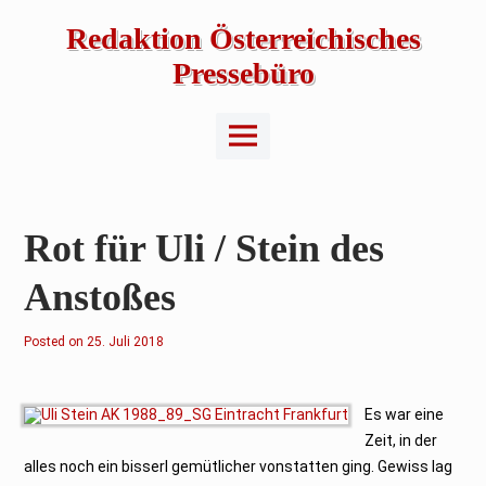
Skip
to
Redaktion Österreichisches
content
Pressebüro
Main
Menu
Rot für Uli / Stein des
Anstoßes
Posted on
2
25. Juli 2018
5
.
J
u
l
Es war eine
i
Zeit, in der
2
0
alles noch ein bisserl gemütlicher vonstatten ging. Gewiss lag
1
8