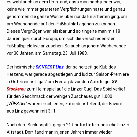
es wohl auch an dem Umstand, dass man noch jünger war,
keine wie immer gearteten Verpflichtungen hatte und genau
genommen die ganze Woche über nur dafür arbeiten ging, um
am Wochenende auf den Fußballplatz gehen zu können.
Dieses Vergnügen war leistbar und so tingelte man mit 18
Jahren quer durch Europa, um sich die verschiedensten
Fußballspiele live anzusehen. So auch an jenem Wochenende
vor 30 Jahren, am Samstag, 23. Juli 1988.
Der heimische
SK VÖEST Linz
, der seinerzeitige Klub des
Herzens, war gerade abgestiegen und lud zur Saison-Premiere
in Österreichs Liga 2 am Freitag davor den Aufsteiger
SV
Stockerau
zum Heimspiel auf die Linzer Gugl. Das Spiel verlief
für den Geschmack der wenigen Zuschauer, gut 1.000
„VÖESTler“
waren erschienen, zufriedenstellend, der Favorit
aus Linz gewann mit 3 : 1.
Nach dem Schlusspfiff gegen 21 Uhr trottete man in die Linzer
Altstadt. Dort fand man in jenen Jahren immer wieder