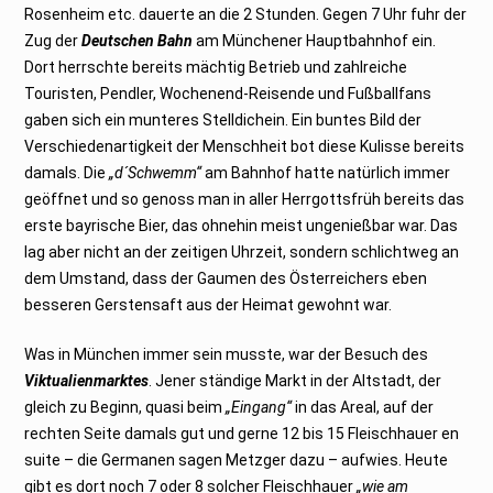
Rosenheim etc. dauerte an die 2 Stunden. Gegen 7 Uhr fuhr der
Zug der
Deutschen Bahn
am Münchener Hauptbahnhof ein.
Dort herrschte bereits mächtig Betrieb und zahlreiche
Touristen, Pendler, Wochenend-Reisende und Fußballfans
gaben sich ein munteres Stelldichein. Ein buntes Bild der
Verschiedenartigkeit der Menschheit bot diese Kulisse bereits
damals. Die
„d´Schwemm“
am Bahnhof hatte natürlich immer
geöffnet und so genoss man in aller Herrgottsfrüh bereits das
erste bayrische Bier, das ohnehin meist ungenießbar war. Das
lag aber nicht an der zeitigen Uhrzeit, sondern schlichtweg an
dem Umstand, dass der Gaumen des Österreichers eben
besseren Gerstensaft aus der Heimat gewohnt war.
Was in München immer sein musste, war der Besuch des
Viktualienmarktes
. Jener ständige Markt in der Altstadt, der
gleich zu Beginn, quasi beim
„Eingang“
in das Areal, auf der
rechten Seite damals gut und gerne 12 bis 15 Fleischhauer en
suite – die Germanen sagen Metzger dazu – aufwies. Heute
gibt es dort noch 7 oder 8 solcher Fleischhauer
„wie am