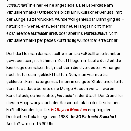
Schnürchen“
in einer Reihe angesiedelt. Der Leberkäse am
Viktualienmarkt? Unbeschreiblich! Ein lukullischer Genuss, mit
der Zunge zu zerdrücken, wundervoll genießbar. Dann ging es –
natürlich – weiter, entweder ins heute längst nicht mehr
existierende
Mathäser Bräu
, oder aber ins
Hofbräuhaus
, vom
Viktualienmarkt per pedes kurzfristig wunderbar erreichbar.
Dort durfte man damals, sollte man als Fußballfan erkennbar
gewesen sein, nicht hinein. Zu oft flogen im Laufe der Zeit die
Bierkrüge dermaßen tief, nachdem die diversesten Anhänger
noch tiefer darin geblickt hatten. Nun, man war neutral
gekleidet, kam naturgemäß hinein in die gute Stube und stellte
dann fest, dass bereits eine Menge Hessen vor Ort waren.
Kunststück, es herrschte
„Eintracht“
in der Stadt. Der Grund für
diesen Hopp war ja auch der Saisonauftakt in der Deutschen
Fußball-Bundesliga. Der
FC Bayern München
empfing den
Deutschen Pokalsieger von 1988, die
SG Eintracht Frankfurt
.
Anstoß war um 15.30 Uhr.