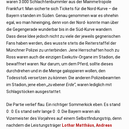
waren 3.000 Schlachtenbummler aus der Mainmetropole
Frankfurt. Man sicherte sich Tickets für die Nord-Kurve – die
Bayern standen im Süden. Genau genommen war es ohnehin
egal, wo man hineinging, denn von der Nord- konnte man über
die Gegengerade wunderbar bis in die Süd-Kurve wandern.
Dass diese Idee jedoch nicht zu viele der jeweils gegnerischen
Fans haben werden, dies wusste stets die Reiterstaffel der
Münchner Polizei zu unterbinden. Jene Herrschaften hoch zu
Ross waren auch die einzigen Exekutiv-Organe im Stadion, die
bewaffnet waren. Nur darum, um dem Pferd, sollte dieses
durchdrehen und in die Menge galoppieren wollen, den
Todesstoß versetzen zu können. Die anderen Polizeibeamten
im Stadion, jene eben
„zu ebener Erde“
, waren lediglich mit
Schlagstöcken ausgestattet.
Die Partie verlief flau. Ein richtiger Sommerkick eben. Es stand
0 : 0. Es stand sehr lange 0 : 0. Die Bayern waren als
Vizemeister des Vorjahres auf einem Selbstfindungstrip, denn
nachdem die Leistungsträger
Lothar Matthäus
,
Andreas