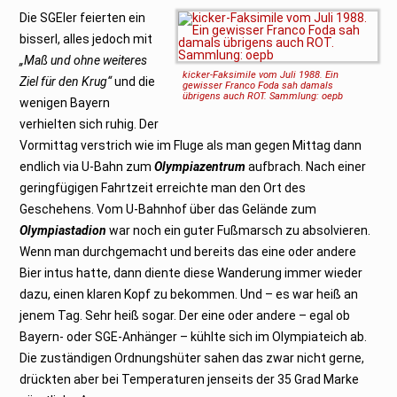
Die SGEler feierten ein
bisserl, alles jedoch mit
„Maß und ohne weiteres
kicker-Faksimile vom Juli 1988. Ein
Ziel für den Krug“
und die
gewisser Franco Foda sah damals
übrigens auch ROT. Sammlung: oepb
wenigen Bayern
verhielten sich ruhig. Der
Vormittag verstrich wie im Fluge als man gegen Mittag dann
endlich via U-Bahn zum
Olympiazentrum
aufbrach. Nach einer
geringfügigen Fahrtzeit erreichte man den Ort des
Geschehens. Vom U-Bahnhof über das Gelände zum
Olympiastadion
war noch ein guter Fußmarsch zu absolvieren.
Wenn man durchgemacht und bereits das eine oder andere
Bier intus hatte, dann diente diese Wanderung immer wieder
dazu, einen klaren Kopf zu bekommen. Und – es war heiß an
jenem Tag. Sehr heiß sogar. Der eine oder andere – egal ob
Bayern- oder SGE-Anhänger – kühlte sich im Olympiateich ab.
Die zuständigen Ordnungshüter sahen das zwar nicht gerne,
drückten aber bei Temperaturen jenseits der 35 Grad Marke