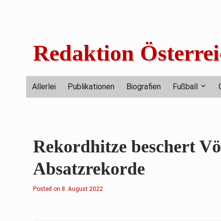
Skip
to
content
Redaktion Österrei
Allerlei
Publikationen
Biografien
Fußball
Rekordhitze beschert V
Absatzrekorde
Posted on
8
8. August 2022
.
A
u
g
u