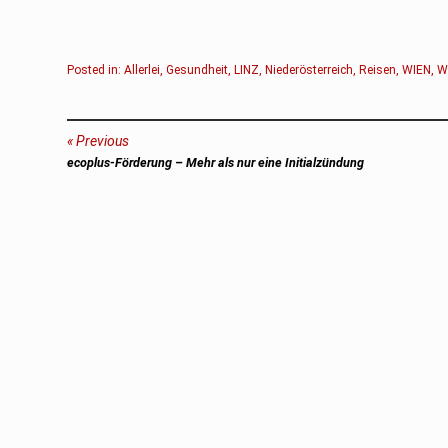
Posted in:
Allerlei
,
Gesundheit
,
LINZ
,
Niederösterreich
,
Reisen
,
WIEN
,
W
Beitragsnavigation
Previous
Previous
ecoplus-Förderung – Mehr als nur eine Initialzündung
post: