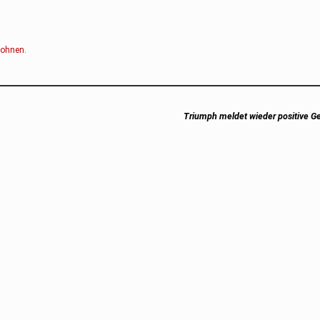
ohnen
.
Next
Triumph meldet wieder positive G
post: