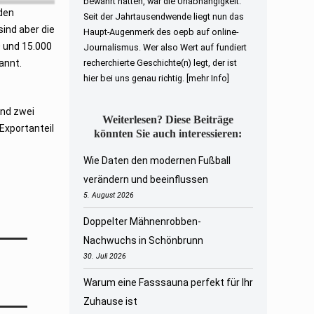
bewahrt hatten, war die Unabhängigkeit.
den
Seit der Jahrtausendwende liegt nun das
sind aber die
Haupt-Augenmerk des oepb auf online-
0 und 15.000
Journalismus. Wer also Wert auf fundiert
annt.
recherchierte Geschichte(n) legt, der ist
hier bei uns genau richtig.
[mehr Info]
und zwei
Weiterlesen? Diese Beiträge
Exportanteil
könnten Sie auch interessieren:
Wie Daten den modernen Fußball
verändern und beeinflussen
5. August 2026
Doppelter Mähnenrobben-
Nachwuchs in Schönbrunn
30. Juli 2026
Warum eine Fasssauna perfekt für Ihr
Zuhause ist