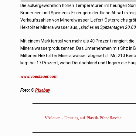
s
Die außergewöhnlich hohen Temperaturen im heurigen Som
t
2
Brauereien und Speiseeis-Erzeugern deutliche Absatzstei
0
Verkaufszahlen von Mineralwasser. Liefert Österreichs grö
2
2
Hektoliter Mineralwasser aus,
„sind es an Spitzentagen 20.000
Mit einem Marktanteil von mehr als 40 Prozent rangiert die
Mineralwasserproduzenten. Das Unternehmen mit Sitz in Ba
Millionen Hektoliter Mineralwasser abgesetzt. Mit 210 Besc
liegt bei 17 Prozent, wobei Deutschland und Ungarn die Ha
www.voeslauer.com
Foto: ©
Pixabay
Vöslauer – Umstieg auf Plastik-Pfandflasche