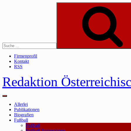
Skip
to
content
Suche
Firmenprofil
Kontakt
RSS
Redaktion Österreichis
Main
Menu
Allerlei
Publikationen
Biografien
Fußball
Fußball
Fußball-Rezensionen