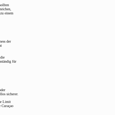
sollten
zeichen,
 zu einem
ness der
ht
 die
ständig für
oder
los sicherer.
ge Limit
e Curaçao