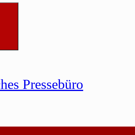
ches Pressebüro