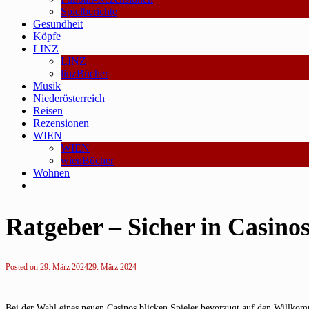
Spielberichte
Gesundheit
Köpfe
LINZ
LINZ
linzBücher
Musik
Niederösterreich
Reisen
Rezensionen
WIEN
WIEN
wienBücher
Wohnen
Ratgeber – Sicher in Casinos
Posted on
29. März 2024
29. März 2024
Bei der Wahl eines neuen Casinos blicken Spieler bevorzugt auf den Willkom