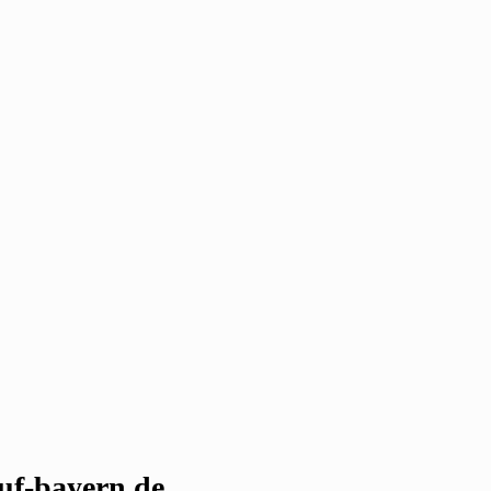
uf-bayern.de