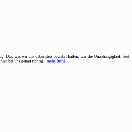
g. Das, was wir uns dabei stets bewahrt hatten, war die Unabhängigkeit. Seit
hier bei uns genau richtig.
[mehr Info]