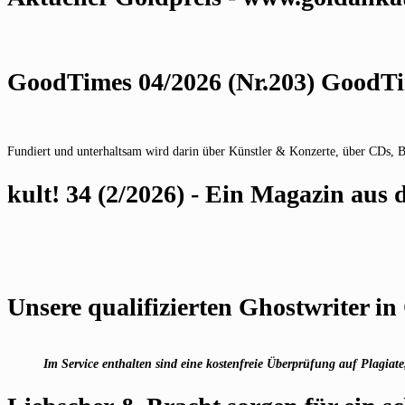
GoodTimes 04/2026 (Nr.203) GoodTim
Fundiert und unterhaltsam wird darin über Künstler & Konzerte, über CDs, 
kult! 34 (2/2026) - Ein Magazin au
Unsere qualifizierten Ghostwriter in
Im Service enthalten sind eine kostenfreie Überprüfung auf Plagia