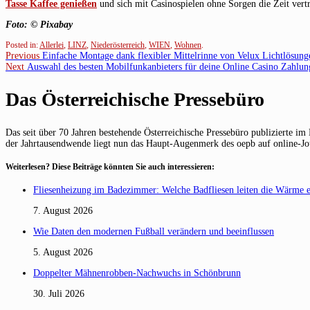
Tasse Kaffee genießen
und sich mit Casinospielen ohne Sorgen die Zeit vert
Foto: © Pixabay
Posted in:
Allerlei
,
LINZ
,
Niederösterreich
,
WIEN
,
Wohnen
.
Beitragsnavigation
Previous
Previous
Einfache Montage dank flexibler Mittelrinne von Velux Lichtlösung
Next
post:
Next
Auswahl des besten Mobilfunkanbieters für deine Online Casino Zahlun
post:
Das Österreichische Pressebüro
Das seit über 70 Jahren bestehende Österreichische Pressebüro publizierte im
der Jahrtausendwende liegt nun das Haupt-Augenmerk des oepb auf online-Journ
Weiterlesen? Diese Beiträge könnten Sie auch interessieren:
Fliesenheizung im Badezimmer: Welche Badfliesen leiten die Wärme 
7. August 2026
Wie Daten den modernen Fußball verändern und beeinflussen
5. August 2026
Doppelter Mähnenrobben-Nachwuchs in Schönbrunn
30. Juli 2026