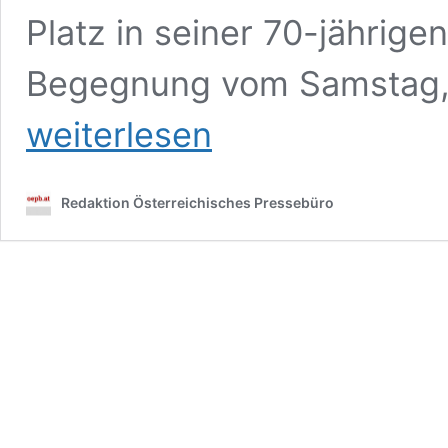
Platz in seiner 70-jährige
Begegnung vom Samstag, 
RAPID-
weiterlesen
Platz
–
Hütteldorfer
Pfarrwiese
Redaktion Österreichisches Pressebüro
in
verblassender
Erinnerung