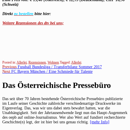
(Schweiz)
Direkt
zu bestellen
bitte hier:
Weitere Rezensionen des dtv bei uns;
Posted in:
Allerlei
,
Rezensionen
,
Wohnen
.
Tagged:
Allerlei
.
Beitragsnavigation
Previous
Previous
Fussball Bundesliga / Transferbilanz Sommer 2017
Next
post:
Next
FC Bayern München / Eine Schmiede für Talente
post:
Das Österreichische Pressebüro
Das seit über 70 Jahren bestehende Österreichische Pressebüro publizierte
im Laufe seiner Geschichte zahlreiche verschiedenartige Druckwerke im
Eigenverlag. Das, was wir uns dabei stets bewahrt hatten, war die
Unabhängigkeit. Seit der Jahrtausendwende liegt nun das Haupt-Augenmerk
des oepb auf online-Journalismus. Wer also Wert auf fundiert recherchierte
Geschichte(n) legt, der ist hier bei uns genau richtig.
[mehr Info]