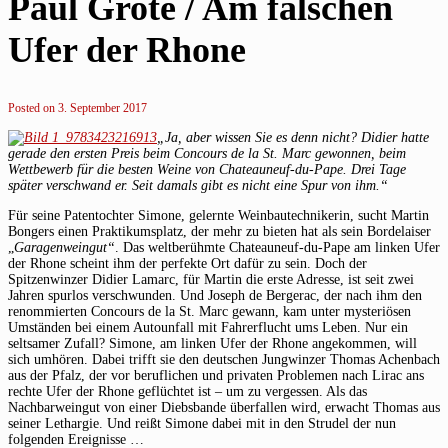
Paul Grote / Am falschen
Ufer der Rhone
Posted on
3. September 2017
„Ja, aber wissen Sie es denn nicht? Didier hatte
gerade den ersten Preis beim Concours de la St. Marc gewonnen, beim
Wettbewerb für die besten Weine von Chateauneuf-du-Pape. Drei Tage
später verschwand er. Seit damals gibt es nicht eine Spur von ihm.“
Für seine Patentochter Simone, gelernte Weinbautechnikerin, sucht Martin
Bongers einen Praktikumsplatz, der mehr zu bieten hat als sein Bordelaiser
„
Garagenweingut“
. Das weltberühmte Chateauneuf-du-Pape am linken Ufer
der Rhone scheint ihm der perfekte Ort dafür zu sein. Doch der
Spitzenwinzer Didier Lamarc, für Martin die erste Adresse, ist seit zwei
Jahren spurlos verschwunden. Und Joseph de Bergerac, der nach ihm den
renommierten Concours de la St. Marc gewann, kam unter mysteriösen
Umständen bei einem Autounfall mit Fahrerflucht ums Leben. Nur ein
seltsamer Zufall? Simone, am linken Ufer der Rhone angekommen, will
sich umhören. Dabei trifft sie den deutschen Jungwinzer Thomas Achenbach
aus der Pfalz, der vor beruflichen und privaten Problemen nach Lirac ans
rechte Ufer der Rhone geflüchtet ist – um zu vergessen. Als das
Nachbarweingut von einer Diebsbande überfallen wird, erwacht Thomas aus
seiner Lethargie. Und reißt Simone dabei mit in den Strudel der nun
folgenden Ereignisse …