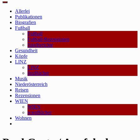
Main
Menu
Allerlei
Publikationen
Biografien
Fußball
Fußball
Fußball-Rezensionen
Spielberichte
Gesundheit
Köpfe
LINZ
LINZ
linzBücher
Musik
Niederösterreich
Reisen
Rezensionen
WIEN
WIEN
wienBücher
Wohnen