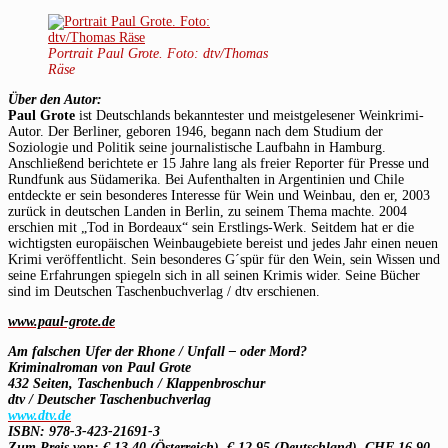
Portrait Paul Grote. Foto: dtv/Thomas
Räse
Über den Autor:
Paul Grote
ist Deutschlands bekanntester und meistgelesener Weinkrimi-
Autor. Der Berliner, geboren 1946, begann nach dem Studium der
Soziologie und Politik seine journalistische Laufbahn in Hamburg.
Anschließend berichtete er 15 Jahre lang als freier Reporter für Presse und
Rundfunk aus Südamerika. Bei Aufenthalten in Argentinien und Chile
entdeckte er sein besonderes Interesse für Wein und Weinbau, den er, 2003
zurück in deutschen Landen in Berlin, zu seinem Thema machte. 2004
erschien mit „Tod in Bordeaux“ sein Erstlings-Werk. Seitdem hat er die
wichtigsten europäischen Weinbaugebiete bereist und jedes Jahr einen neuen
Krimi veröffentlicht. Sein besonderes G´spür für den Wein, sein Wissen und
seine Erfahrungen spiegeln sich in all seinen Krimis wider. Seine Bücher
sind im Deutschen Taschenbuchverlag / dtv erschienen.
www.paul-grote.de
Am falschen Ufer der Rhone / Unfall – oder Mord?
Kriminalroman von Paul Grote
432 Seiten, Taschenbuch / Klappenbroschur
dtv / Deutscher Taschenbuchverlag
www.dtv.de
ISBN: 978-3-423-21691-3
Zum Preis von: € 13,40 (Österreich), € 12,95 (Deutschland), CHF 16,90