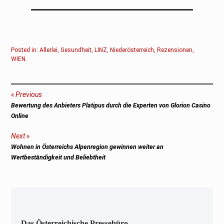
Posted in:
Allerlei
,
Gesundheit
,
LINZ
,
Niederösterreich
,
Rezensionen
,
WIEN
.
Beitragsnavigation
Previous
Previous
Bewertung des Anbieters Platipus durch die Experten von Glorion Casino
post:
Online
Next
Next
Wohnen in Österreichs Alpenregion gewinnen weiter an
post:
Wertbeständigkeit und Beliebtheit
Das Österreichische Pressebüro