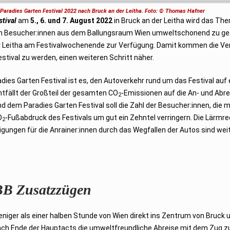
aradies Garten Festival 2022 nach Bruck an der Leitha. Foto: © Thomas Hafner
stival
am
5., 6. und 7. August 2022
in Bruck an der Leitha wird das Th
von Besucher:innen aus dem Ballungsraum Wien umweltschonend zu ge
r Leitha am Festivalwochenende zur Verfügung. Damit kommen die Ve
stival zu werden, einen weiteren Schritt näher.
ies Garten Festival ist es, den Autoverkehr rund um das Festival auf 
tfällt der Großteil der gesamten CO
-Emissionen auf die An- und Abre
2
dem Paradies Garten Festival soll die Zahl der Besucher:innen, die 
O
-Fußabdruck des Festivals um gut ein Zehntel verringern. Die Lärmre
2
igungen für die Anrainer:innen durch das Wegfallen der Autos sind weit
ÖBB Zusatzzügen
niger als einer halben Stunde von Wien direkt ins Zentrum von Bruck 
nach Ende der Hauptacts die umweltfreundliche Abreise mit dem Zug z