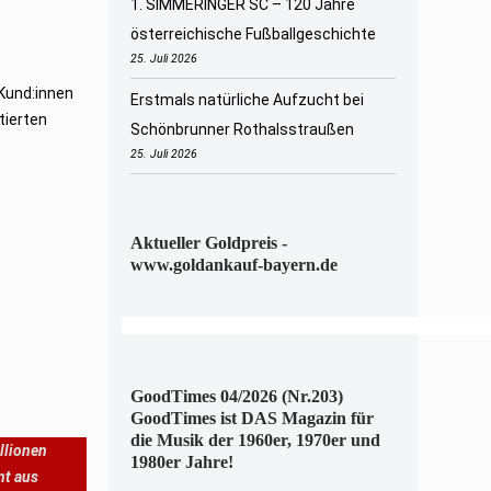
1. SIMMERINGER SC – 120 Jahre
österreichische Fußballgeschichte
25. Juli 2026
 Kund:innen
Erstmals natürliche Aufzucht bei
tierten
Schönbrunner Rothalsstraußen
25. Juli 2026
Aktueller Goldpreis -
www.goldankauf-bayern.de
GoodTimes 04/2026 (Nr.203)
GoodTimes ist DAS Magazin für
die Musik der 1960er, 1970er und
llionen
1980er Jahre!
nt aus