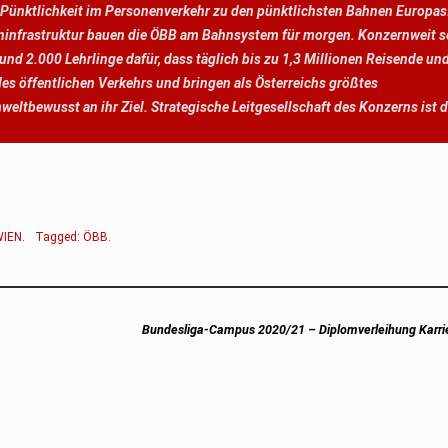
 Pünktlichkeit im Personenverkehr zu den pünktlichsten Bahnen Europas
 Bahninfrastruktur bauen die ÖBB am Bahnsystem für morgen. Konzernweit 
und 2.000 Lehrlinge dafür, dass täglich bis zu 1,3 Millionen Reisende un
es öffentlichen Verkehrs und bringen als Österreichs größtes
tbewusst an ihr Ziel. Strategische Leitgesellschaft des Konzerns ist 
WIEN
.
Tagged:
ÖBB
.
Next
Bundesliga-Campus 2020/21 – Diplomverleihung Karri
post: