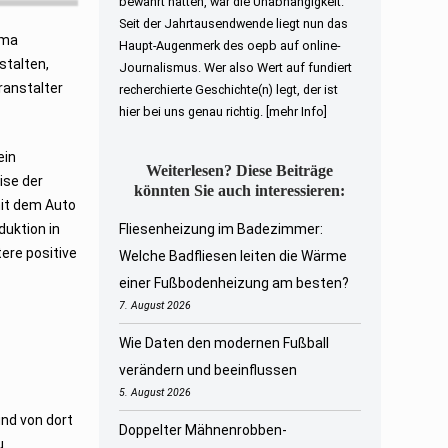
bewahrt hatten, war die Unabhängigkeit.
Seit der Jahrtausendwende liegt nun das
ema
Haupt-Augenmerk des oepb auf online-
stalten,
Journalismus. Wer also Wert auf fundiert
ranstalter
recherchierte Geschichte(n) legt, der ist
hier bei uns genau richtig.
[mehr Info]
ein
Weiterlesen? Diese Beiträge
ise der
könnten Sie auch interessieren:
mit dem Auto
duktion in
Fliesenheizung im Badezimmer:
ere positive
Welche Badfliesen leiten die Wärme
einer Fußbodenheizung am besten?
7. August 2026
Wie Daten den modernen Fußball
verändern und beeinflussen
5. August 2026
und von dort
Doppelter Mähnenrobben-
u