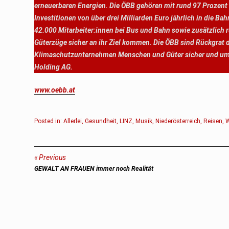
erneuerbaren Energien. Die ÖBB gehören mit rund 97 Prozent
Investitionen von über drei Milliarden Euro jährlich in die
42.000 Mitarbeiter:innen bei Bus und Bahn sowie zusätzlich r
Güterzüge sicher an ihr Ziel kommen. Die ÖBB sind Rückgrat d
Klimaschutzunternehmen Menschen und Güter sicher und umwel
Holding AG.
www.oebb.at
Posted in:
Allerlei
,
Gesundheit
,
LINZ
,
Musik
,
Niederösterreich
,
Reisen
,
Beitragsnavigation
Previous
Previous
GEWALT AN FRAUEN immer noch Realität
post: