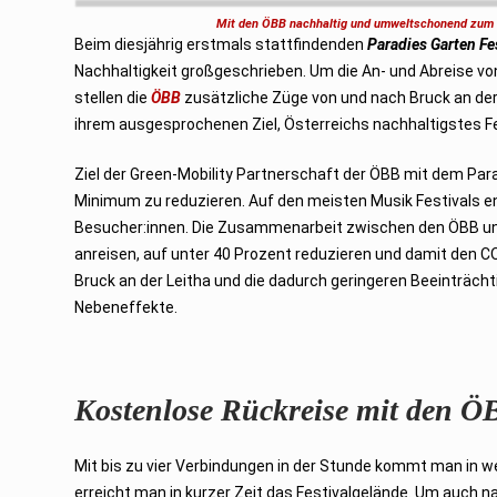
u
Mit den ÖBB nachhaltig und umweltschonend zum P
a
Beim diesjährig erstmals stattfindenden
r
Paradies Garten Fe
2
Nachhaltigkeit großgeschrieben. Um die An- und Abreise 
0
2
stellen die
ÖBB
zusätzliche Züge von und nach Bruck an de
3
ihrem ausgesprochenen Ziel, Österreichs nachhaltigstes Fe
Ziel der Green-Mobility Partnerschaft der ÖBB mit dem Parad
Minimum zu reduzieren. Auf den meisten Musik Festivals en
Besucher:innen. Die Zusammenarbeit zwischen den ÖBB und 
anreisen, auf unter 40 Prozent reduzieren und damit den C
Bruck an der Leitha und die dadurch geringeren Beeinträcht
Nebeneffekte.
Kostenlose Rückreise mit den 
Mit bis zu vier Verbindungen in der Stunde kommt man in we
erreicht man in kurzer Zeit das Festivalgelände. Um auch 