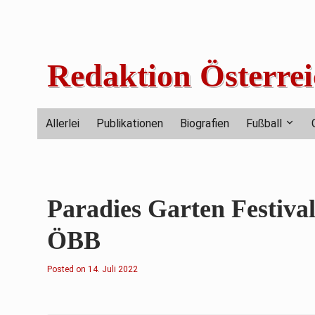
Skip
to
content
Redaktion Österrei
Allerlei
Publikationen
Biografien
Fußball
Paradies Garten Festival
ÖBB
Posted on
2
14. Juli 2022
.
F
e
b
r