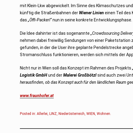
2
mit Klein-Lkw abgewickelt. Im Sinne des Klimaschutzes und
0
2
künftig die Straßenbahnen der
Wiener Linien
einen Teil des
2
das
„Öffi-Packerl“
nun in seine konkrete Entwicklungsphase.
Die Idee dahinter ist das sogenannte
„Crowdsourcing Deliver
nehmen dabei freiwillig Sendungen von einer Paketstation 
gefunden, in der die User ihre geplante Pendelstrecke ange
Stromanschluss funktionieren, werden sich mittels der App
Nicht nur in Wien soll das Konzept im Rahmen des Projekts
Logistik GmbH
und der
Malerei Großbötzl
sind auch zwei Un
herausfinden, ob das Konzept auch für den ländlichen Raum geei
www.fraunhofer.at
Posted in:
Allerlei
,
LINZ
,
Niederösterreich
,
WIEN
,
Wohnen
.