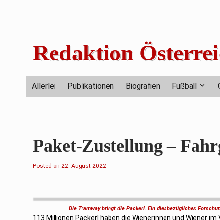
Skip
to
content
Redaktion Österrei
Allerlei
Publikationen
Biografien
Fußball
Paket-Zustellung – Fahr
Posted on
2
22. August 2022
3
.
A
u
g
u
Die Tramway bringt die Packerl. Ein diesbezügliches Forschun
s
113 Millionen Packerl haben die Wienerinnen und Wiener im
t