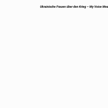
Next
Ukrainische Frauen über den Krieg – My Voice M
post: