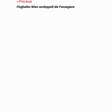
Beitragsnavigation
Previous
Previous
Flughafen Wien verdoppelt die Passagiere
post: