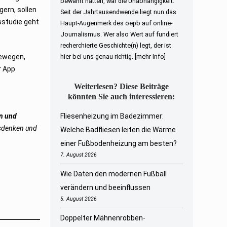
bewahrt hatten, war die Unabhängigkeit.
ern, sollen
Seit der Jahrtausendwende liegt nun das
sstudie geht
Haupt-Augenmerk des oepb auf online-
Journalismus. Wer also Wert auf fundiert
recherchierte Geschichte(n) legt, der ist
bewegen,
hier bei uns genau richtig.
[mehr Info]
r App
Weiterlesen? Diese Beiträge
könnten Sie auch interessieren:
n und
Fliesenheizung im Badezimmer:
usdenken und
Welche Badfliesen leiten die Wärme
einer Fußbodenheizung am besten?
7. August 2026
Wie Daten den modernen Fußball
verändern und beeinflussen
5. August 2026
Doppelter Mähnenrobben-