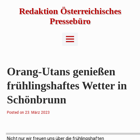
Skip
to
Redaktion Österreichisches
content
Pressebüro
Main
Menu
Orang-Utans genießen
frühlingshaftes Wetter in
Schönbrunn
Posted on
2
23. März 2023
4
.
M
ä
r
z
Nicht nur wir freuen uns über die frühlingshaften