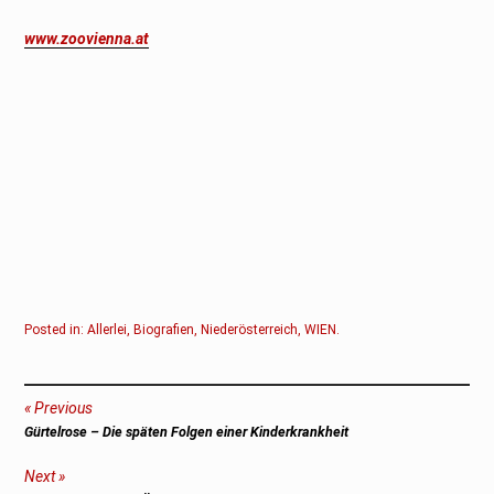
www.zoovienna.at
Posted in:
Allerlei
,
Biografien
,
Niederösterreich
,
WIEN
.
Beitragsnavigation
Previous
Previous
Gürtelrose – Die späten Folgen einer Kinderkrankheit
post:
Next