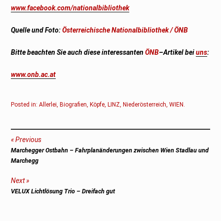
www.facebook.com/nationalbibliothek
Quelle und Foto:
Österreichische Nationalbibliothek / ÖNB
Bitte beachten Sie auch diese interessanten
ÖNB
–Artikel bei
uns
:
www.onb.ac.at
Posted in:
Allerlei
,
Biografien
,
Köpfe
,
LINZ
,
Niederösterreich
,
WIEN
.
Beitragsnavigation
Previous
Previous
Marchegger Ostbahn – Fahrplanänderungen zwischen Wien Stadlau und
post:
Marchegg
Next
Next
VELUX Lichtlösung Trio – Dreifach gut
post: