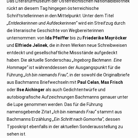
Das Literaturmuseum der Österreichischen Nationalbibliothek
rückt an diesem Tag hingegen österreichische
Schriftstellerinnen in den Mittelpunkt. Unter dem Titel
„Entdeckerinnen und Aufdeckerinnen“
wird ein Streifzug durch
die literarische Geschichte von Wegbereiterinnen
unternommen: von
Ida Pfeiffer
bis zu
Friederike Mayröcker
und
Elfriede Jelinek
, die in ihren Werken neue Schreibweisen
entdeckt und gesellschaftliche Missstände aufgedeckt
haben. Die aktuelle Sonderschau
„Ingeborg Bachmann. Eine
Hommage“
ist währenddessen der Ausgangspunkt für die
Führung
„Ich bin niemands Frau“,
in der sowohl die Originalbriefe
aus Bachmanns Briefwechseln mit
Paul Celan
,
Max Frisch
oder
Ilse Aichinger
als auch Gedichtentwürfe und
autobiografische Aufzeichnungen Bachmanns genauer unter
die Lupe genommen werden. Das für die Führung
namensgebende Zitat
„Ich bin niemands Frau“
stammt aus
Bachmanns Erzählung
„Ein Schritt nach Gomorrha“,
dessen
Typoskript ebenfalls in der aktuellen Sonderausstellung zu
sehen ist.