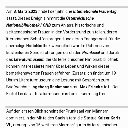
r
z
2
Am
8. März 2023
findet der jährliche
Internationale Frauentag
0
2
statt. Dieses Ereignis nimmt die
Österreichische
3
Nationalbibliothek
/
ÖNB
zum Anlass, historische und
zeitgenössische Frauen in den Vordergrund zu stellen, deren
literarisches Schaffen prägend und deren Engagement für die
ehemalige Hofbibliothek wesentlich war. Im Rahmen von
kostenlosen Sonderführungen durch den
Prunksaal
und durch
das
Literaturmuseum
der Österreichischen Nationalbibliothek
können Interessierte mehr über Leben und Wirken dieser
bemerkenswerten Frauen erfahren. Zusätzlich findet um 19
Uhr im Literaturmuseum eine Lesung mit Gespräch zum
Briefwechsel
Ingeborg Bachmanns
mit
Max Frisch
statt. Der
Eintritt in das Literaturmuseum ist an diesem Tag frei.
Auf den ersten Blick scheint der Prunksaal von Männern
dominiert. In der Mitte des Saals steht die Statue
Kaiser Karls
VI.,
umringt von 16 weiteren Marmorfiguren österreichischer