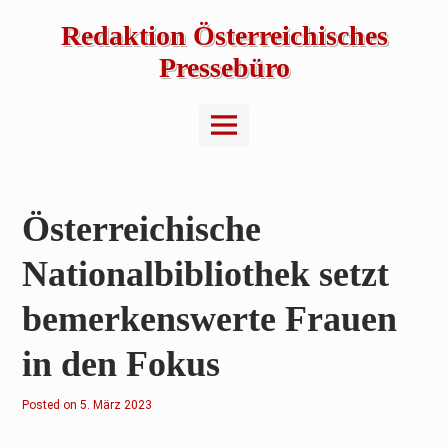
Skip
to
Redaktion Österreichisches
content
Pressebüro
Main
Menu
Österreichische
Nationalbibliothek setzt
bemerkenswerte Frauen
in den Fokus
Posted on
5
5. März 2023
.
M
ä