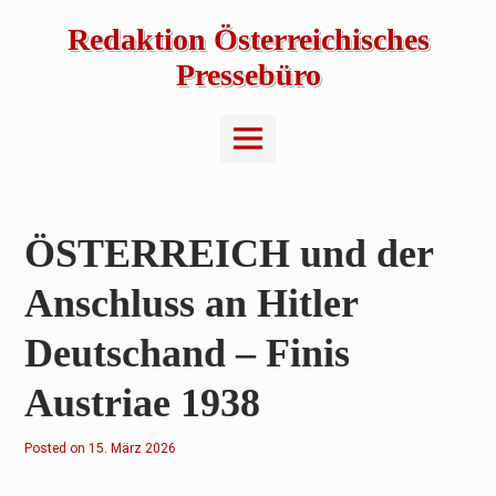
Skip
to
Redaktion Österreichisches
content
Pressebüro
Main
Menu
ÖSTERREICH und der
Anschluss an Hitler
Deutschand – Finis
Austriae 1938
Posted on
1
15. März 2026
4
.
M