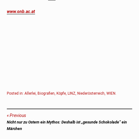
www.onb.ac.at
Posted in:
Allerlei
,
Biografien
,
Köpfe
,
LINZ
,
Niederösterreich
,
WIEN
.
Beitragsnavigation
Previous
Previous
Nicht nur zu Ostern ein Mythos: Deshalb ist „gesunde Schokolade“ ein
post:
Märchen