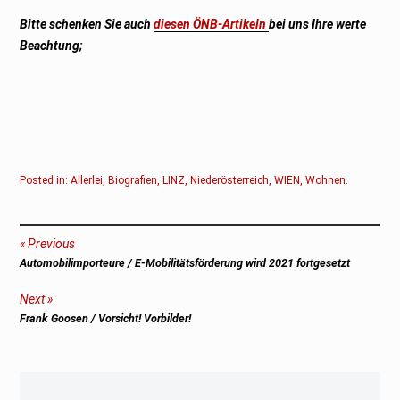
Bitte schenken Sie auch
diesen ÖNB-Artikeln
bei uns Ihre werte
Beachtung;
Posted in:
Allerlei
,
Biografien
,
LINZ
,
Niederösterreich
,
WIEN
,
Wohnen
.
Beitragsnavigation
Previous
Previous
Automobilimporteure / E-Mobilitätsförderung wird 2021 fortgesetzt
post:
Next
Next
Frank Goosen / Vorsicht! Vorbilder!
post: