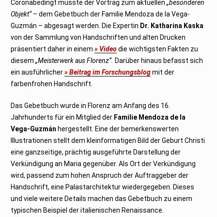
Coronabedingt musste der Vortrag zum aktuellen
„besonderen
Objekt“
– dem Gebetbuch der Familie Mendoza de la Vega-
Guzmán – abgesagt werden. Die Expertin
Dr. Katharina Kaska
von der Sammlung von Handschriften und alten Drucken
präsentiert daher in einem
» Video
die wichtigsten Fakten zu
diesem
„Meisterwerk aus Florenz“.
Darüber hinaus befasst sich
ein ausführlicher
» Beitrag im Forschungsblog
mit der
farbenfrohen Handschrift.
Das Gebetbuch wurde in Florenz am Anfang des 16.
Jahrhunderts für ein Mitglied der
Familie Mendoza de la
Vega-Guzmán
hergestellt. Eine der bemerkenswerten
Illustrationen stellt dem kleinformatigen Bild der Geburt Christi
eine ganzseitige, prächtig ausgeführte Darstellung der
Verkündigung an Maria gegenüber. Als Ort der Verkündigung
wird, passend zum hohen Anspruch der Auftraggeber der
Handschrift, eine Palastarchitektur wiedergegeben. Dieses
und viele weitere Details machen das Gebetbuch zu einem
typischen Beispiel der italienischen Renaissance.