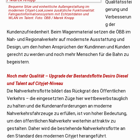
Qualitätsstei
2
Bequeme Sitze und einheitliche Außengestaltung im
3
gerung und
modernen Cityjet-Look,
sowie zusätzliche Funktionalität:
Fahrgastinformationssystem mit
Echtzeitdaten und
Verbesserun
WLAN im Talent. Foto: ÖBB / Marek Knopp
g der
Kundenzufriedenheit. Beim Wagenmaterial setzen die ÖBB im
Nah- und Regionalverkehr auf modernste Ausstattung und
Design, um den hohen Ansprüchen der Kundinnen und Kunden
gerecht zu werden und noch mehr Menschen für die Bahn zu
begeistern.
Noch mehr Qualität – Upgrade der Bestandsflotte Desiro Diesel
und Talent auf Cityjet-Niveau
Die Nahverkehrsflotte bildet das Rückgrat des Öffentlichen
Verkehrs – die eingesetzten Züge hier wettbewerbstauglich
zu halten und die Kundenanforderungen an moderne
Nahverkehrsfahrzeuge zu erfüllen, ist von hoher Bedeutung,
um den öffentlichen Nahverkehr weiterhin attraktiv zu
gestalten. Daher wird die bestehende Nahverkehrsflotte an
den Standard des modernen Cityjet herangeführt.