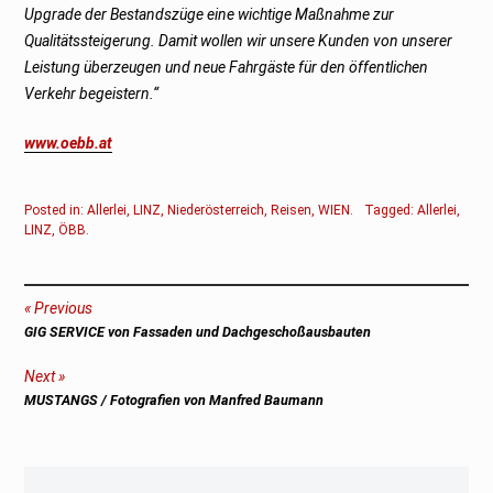
Upgrade der Bestandszüge eine wichtige Maßnahme zur
Qualitätssteigerung. Damit wollen wir unsere Kunden von unserer
Leistung überzeugen und neue Fahrgäste für den öffentlichen
Verkehr begeistern.“
www.oebb.at
Posted in:
Allerlei
,
LINZ
,
Niederösterreich
,
Reisen
,
WIEN
.
Tagged:
Allerlei
,
LINZ
,
ÖBB
.
Beitragsnavigation
Previous
Previous
GIG SERVICE von Fassaden und Dachgeschoßausbauten
post:
Next
Next
MUSTANGS / Fotografien von Manfred Baumann
post: