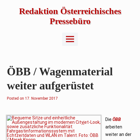
Skip
to
Redaktion Österreichisches
content
Pressebüro
Main
Menu
ÖBB / Wagenmaterial
weiter aufgerüstet
Posted on
2
17. November 2017
.
F
e
b
r
Die
ÖBB
u
arbeiten
a
r
weiter an der
2
0