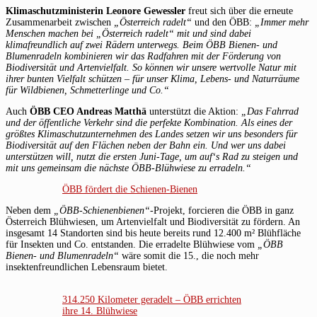
Klimaschutzministerin Leonore Gewessler
freut sich über die erneute
Zusammenarbeit zwischen
„Österreich radelt“
und den ÖBB:
„Immer mehr
Menschen machen bei „Österreich radelt“ mit und sind dabei
klimafreundlich auf zwei Rädern unterwegs. Beim ÖBB Bienen- und
Blumenradeln kombinieren wir das Radfahren mit der Förderung von
Biodiversität und Artenvielfalt. So können wir unsere wertvolle Natur mit
ihrer bunten Vielfalt schützen – für unser Klima, Lebens- und Naturräume
für Wildbienen, Schmetterlinge und Co.“
Auch
ÖBB CEO Andreas Matthä
unterstützt die Aktion:
„Das Fahrrad
und der öffentliche Verkehr sind die perfekte Kombination. Als eines der
größtes Klimaschutzunternehmen des Landes setzen wir uns besonders für
Biodiversität auf den Flächen neben der Bahn ein. Und wer uns dabei
unterstützen will, nutzt die ersten Juni-Tage, um auf‘s Rad zu steigen und
mit uns gemeinsam die nächste ÖBB-Blühwiese zu erradeln.“
ÖBB fördert die Schienen-Bienen
Neben dem
„ÖBB-Schienenbienen“-
Projekt, forcieren die ÖBB in ganz
Österreich Blühwiesen, um Artenvielfalt und Biodiversität zu fördern. An
insgesamt 14 Standorten sind bis heute bereits rund 12.400 m² Blühfläche
für Insekten und Co. entstanden. Die erradelte Blühwiese vom
„ÖBB
Bienen- und Blumenradeln“
wäre somit die 15., die noch mehr
insektenfreundlichen Lebensraum bietet.
314.250 Kilometer geradelt – ÖBB errichten
ihre 14. Blühwiese