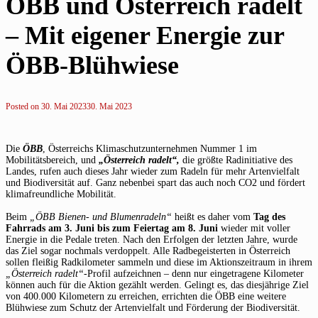
ÖBB und Österreich radelt
– Mit eigener Energie zur
ÖBB-Blühwiese
Posted on
30. Mai 2023
30. Mai 2023
Die
ÖBB
, Österreichs Klimaschutzunternehmen Nummer 1 im
Mobilitätsbereich, und
„Österreich radelt“,
die größte Radinitiative des
Landes, rufen auch dieses Jahr wieder zum Radeln für mehr Artenvielfalt
und Biodiversität auf. Ganz nebenbei spart das auch noch CO2 und fördert
klimafreundliche Mobilität.
Beim
„ÖBB Bienen- und Blumenradeln“
heißt es daher vom
Tag des
Fahrrads am 3. Juni bis zum Feiertag am 8. Juni
wieder mit voller
Energie in die Pedale treten. Nach den Erfolgen der letzten Jahre, wurde
das Ziel sogar nochmals verdoppelt. Alle Radbegeisterten in Österreich
sollen fleißig Radkilometer sammeln und diese im Aktionszeitraum in ihrem
„Österreich radelt“-
Profil aufzeichnen – denn nur eingetragene Kilometer
können auch für die Aktion gezählt werden. Gelingt es, das diesjährige Ziel
von 400.000 Kilometern zu erreichen, errichten die ÖBB eine weitere
Blühwiese zum Schutz der Artenvielfalt und Förderung der Biodiversität.