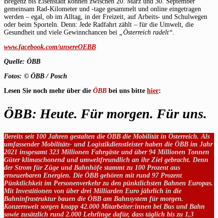
Bregenz bis Eisenstadt können zwischen 20. März und 30. September
gemeinsam Rad-Kilometer und -tage gesammelt und online eingetragen
werden – egal, ob im Alltag, in der Freizeit, auf Arbeits- und Schulwegen
oder beim Sporteln. Denn: Jede Radfahrt zählt – für die Umwelt, die
Gesundheit und viele Gewinnchancen bei
„Österreich radelt“.
www.facebook.com/unsereOEBB
Quelle: ÖBB
Fotos: © ÖBB / Posch
Lesen Sie noch mehr über die
ÖBB
bei uns bitte
hier
:
ÖBB: Heute. Für morgen. Für uns.
Bereits seit 100 Jahren gestalten die ÖBB die Mobilität in Österreich. Als
umfassender Mobilitäts- und Logistikdienstleister haben die ÖBB im Jahr
2021 insgesamt 323 Millionen Fahrgäste und über 94 Millionen Tonnen
Güter klimaschonend und umweltfreundlich an ihr Ziel gebracht. Denn
der Strom für Züge und Bahnhöfe stammt zu 100 Prozent aus
erneuerbaren Energien. Die ÖBB gehören mit rund 97 Prozent
Pünktlichkeit im Personenverkehr zu den pünktlichsten Bahnen Europas.
Mit Investitionen von über drei Milliarden Euro jährlich in die
Bahninfrastruktur bauen die ÖBB am Bahnsystem für morgen.
Konzernweit sorgen knapp 42.000 Mitarbeiter:innen bei Bus und Bahn
sowie zusätzlich rund 2.000 Lehrlinge dafür, dass täglich bis zu 1,3