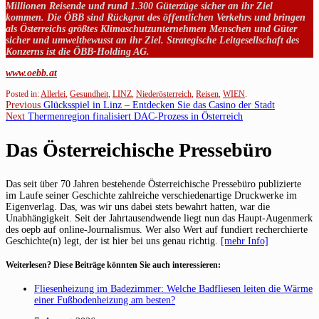
Millionen Reisende und rund 1.300 Güterzüge sicher an ihr Ziel
kommen. Die ÖBB sind Rückgrat des öffentlichen Verkehrs und bringen
als Österreichs größtes Klimaschutzunternehmen Menschen und Güter
sicher und umweltbewusst an ihr Ziel. Strategische Leitgesellschaft des
Konzerns ist die ÖBB-Holding AG.
www.oebb.at
Posted in:
Allerlei
,
Gesundheit
,
LINZ
,
Niederösterreich
,
Reisen
,
WIEN
.
Beitragsnavigation
Previous
Previous
Glücksspiel in Linz – Entdecken Sie das Casino der Stadt
Next
post:
Next
Thermenregion finalisiert DAC-Prozess in Österreich
post:
Das Österreichische Pressebüro
Das seit über 70 Jahren bestehende Österreichische Pressebüro publizierte
im Laufe seiner Geschichte zahlreiche verschiedenartige Druckwerke im
Eigenverlag. Das, was wir uns dabei stets bewahrt hatten, war die
Unabhängigkeit. Seit der Jahrtausendwende liegt nun das Haupt-Augenmerk
des oepb auf online-Journalismus. Wer also Wert auf fundiert recherchierte
Geschichte(n) legt, der ist hier bei uns genau richtig.
[mehr Info]
Weiterlesen? Diese Beiträge könnten Sie auch interessieren:
Fliesenheizung im Badezimmer: Welche Badfliesen leiten die Wärme
einer Fußbodenheizung am besten?