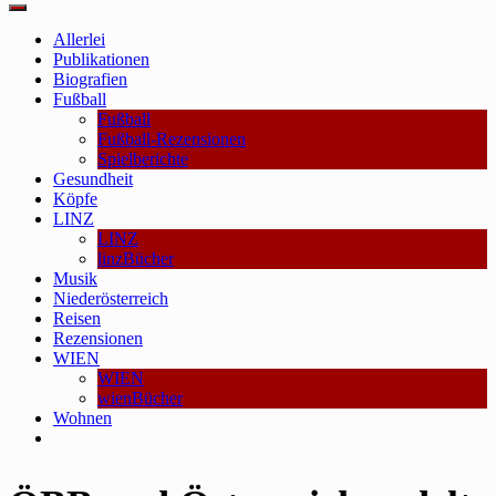
Main
Menu
Allerlei
Publikationen
Biografien
Fußball
Fußball
Fußball-Rezensionen
Spielberichte
Gesundheit
Köpfe
LINZ
LINZ
linzBücher
Musik
Niederösterreich
Reisen
Rezensionen
WIEN
WIEN
wienBücher
Wohnen