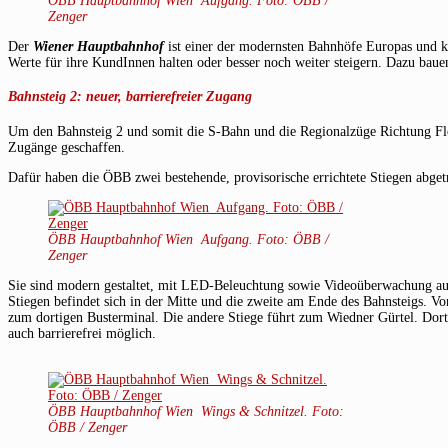
ÖBB Hauptbahnhof Wien ­ Aufgang. Foto: ÖBB /
Zenger
Der
Wiener Hauptbahnho
f
ist einer der modernsten Bahnhöfe Europas und k
Werte für ihre KundInnen halten oder besser noch weiter steigern. Dazu bauen
Bahnsteig 2: neuer, barrierefreier Zugang
Um den Bahnsteig 2 und somit die S-Bahn und die Regionalzüge Richtung Flo
Zugänge geschaffen.
Dafür haben die ÖBB zwei bestehende, provisorische errichtete Stiegen abge
ÖBB Hauptbahnhof Wien ­ Aufgang. Foto: ÖBB /
Zenger
Sie sind modern gestaltet, mit LED-Beleuchtung sowie Videoüberwachung aus
Stiegen befindet sich in der Mitte und die zweite am Ende des Bahnsteigs. 
zum dortigen Busterminal. Die andere Stiege führt zum Wiedner Gürtel. Dort
auch barrierefrei möglich.
ÖBB Hauptbahnhof Wien ­ Wings & Schnitzel. Foto:
ÖBB / Zenger