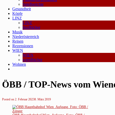
Spielberichte
Gesundheit
Köpfe
LINZ
LINZ
linzBücher
Musik
Niederösterreich
Reisen
Rezensionen
WIEN
WIEN
wienBücher
Wohnen
ÖBB / TOP-News vom Wien
Posted on
2. Februar 2023
8. März 2019