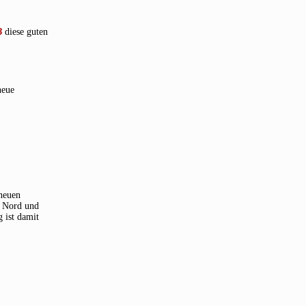
B
diese guten
neue
 neuen
z Nord und
 ist damit