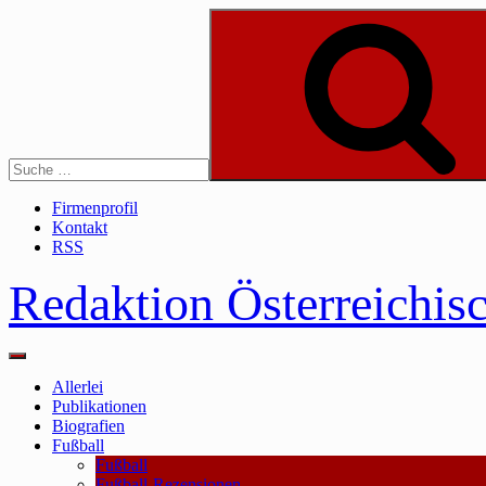
Skip
to
content
Suche
Firmenprofil
Kontakt
RSS
Redaktion Österreichis
Main
Menu
Allerlei
Publikationen
Biografien
Fußball
Fußball
Fußball-Rezensionen