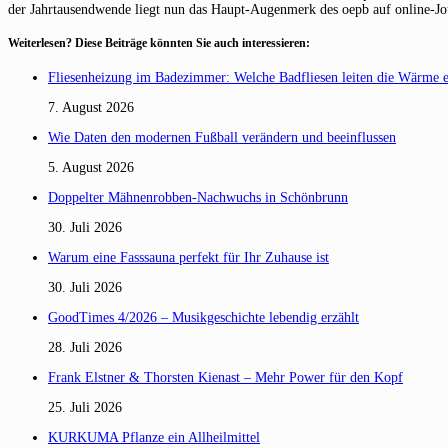
der Jahrtausendwende liegt nun das Haupt-Augenmerk des oepb auf online-Journ
Weiterlesen? Diese Beiträge könnten Sie auch interessieren:
Fliesenheizung im Badezimmer: Welche Badfliesen leiten die Wärme 
7. August 2026
Wie Daten den modernen Fußball verändern und beeinflussen
5. August 2026
Doppelter Mähnenrobben-Nachwuchs in Schönbrunn
30. Juli 2026
Warum eine Fasssauna perfekt für Ihr Zuhause ist
30. Juli 2026
GoodTimes 4/2026 – Musikgeschichte lebendig erzählt
28. Juli 2026
Frank Elstner & Thorsten Kienast – Mehr Power für den Kopf
25. Juli 2026
KURKUMA Pflanze ein Allheilmittel