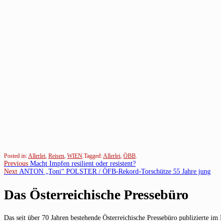
Posted in:
Allerlei
,
Reisen
,
WIEN
.
Tagged:
Allerlei
,
ÖBB
.
Beitragsnavigation
Previous
Previous
Macht Impfen resilient oder resistent?
Next
post:
Next
ANTON „Toni“ POLSTER / ÖFB-Rekord-Torschütze 55 Jahre jung
post:
Das Österreichische Pressebüro
Das seit über 70 Jahren bestehende Österreichische Pressebüro publizierte im