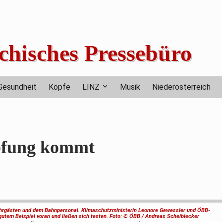
chisches Pressebüro
Gesundheit
Köpfe
LINZ
Musik
Niederösterreich
mpfung kommt
Fahrgästen und dem Bahnpersonal. Klimaschutzministerin Leonore Gewessler und ÖBB-
utem Beispiel voran und ließen sich testen. Foto: © ÖBB / Andreas Scheiblecker