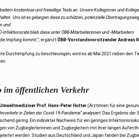
arbeitern kostenlose und freiwillige Tests an. Unsere Kolleginnen und Kolle
alten. Uns ist es gelungen diese zu schützen, potenzielle Übertragungswe
en und
D-Infektionsrate blieb diese unter ÖBB-Mitarbeiterinnen und -Mitarbeitern
s die Impfung kommt.“,
ergänzt
ÖBB-Vorstandsvorsitzender Andreas 
weite Durchimpfung zu beschleunigen, wird es ab Mai 2021 neben den 
en.
o im öffentlichen Verkehr
Umweltmediziner Prof. Hans-Peter Hutter
(Ärztinnen für eine gesu
hnverkehr in Zeiten der Covid-19-Pandemie“ analysiert
. Das Ergebnis der 
schend gering. Ein indirekter Nachweis für ein geringes Infektionsrisiko
en von Zugbegleiterinnen und Zugbegleitern mit ihrer langen Aufenth
geleitet werden. Studien aus Deutschland und Japan fanden bei Zugbe