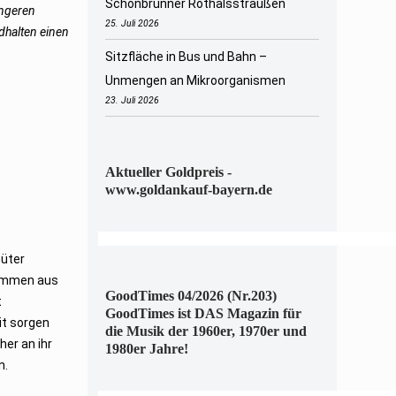
Schönbrunner Rothalsstraußen
ängeren
25. Juli 2026
dhalten einen
Sitzfläche in Bus und Bahn –
Unmengen an Mikroorganismen
23. Juli 2026
Aktueller Goldpreis -
www.goldankauf-bayern.de
Güter
tammen aus
GoodTimes 04/2026 (Nr.203)
t
GoodTimes ist DAS Magazin für
it sorgen
die Musik der 1960er, 1970er und
her an ihr
1980er Jahre!
n.