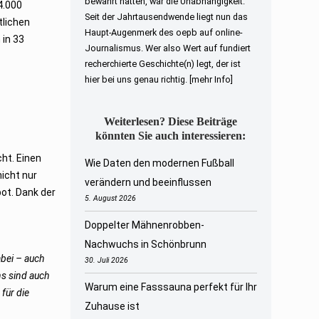
bewahrt hatten, war die Unabhängigkeit.
4.000
Seit der Jahrtausendwende liegt nun das
tlichen
Haupt-Augenmerk des oepb auf online-
 in 33
Journalismus. Wer also Wert auf fundiert
recherchierte Geschichte(n) legt, der ist
hier bei uns genau richtig.
[mehr Info]
Weiterlesen? Diese Beiträge
könnten Sie auch interessieren:
ht. Einen
Wie Daten den modernen Fußball
nicht nur
verändern und beeinflussen
ot. Dank der
5. August 2026
Doppelter Mähnenrobben-
Nachwuchs in Schönbrunn
abei – auch
30. Juli 2026
ns sind auch
Warum eine Fasssauna perfekt für Ihr
für die
Zuhause ist