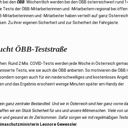
h bei den
ÖBB
. Wöchentlich werden bei den ÖBB österreichweit rund 1
 Tests der ÖBB-Mitarbeiterinnen und -Mitarbeitern regional bei öffen
itarbeiterinnen und -Mitarbeiter haben verteilt auf ganz Österreich
en. Zu ihrer eigenen Sicherheit und zur Sicherheit der Fahrgäste.
ucht ÖBB-Teststraße
chen. Rund 2 Mio. COVID-Tests werden jede Woche in Österreich gemac
nisierte Tests, wie sie auch die ÖBB anbieten. So motivieren die ÖBB 
, sondern sorgen auch für ein niederschwelliges und kostenloses Angeb
zen und das Ergebnis erscheint wenige Minuten später am Handy der
 ganz zentraler Bestandteil. Und wir in Österreich sind hier ganz vorne d
fen wir ein Stück Sicherheit für uns und unsere Mitmenschen. Viele von u
er und gesund an ihr Ziel kommen. Dafür sorgen wir mit regelmäßigen Tests 
limaschutzministerin Leonore Gewessler
.