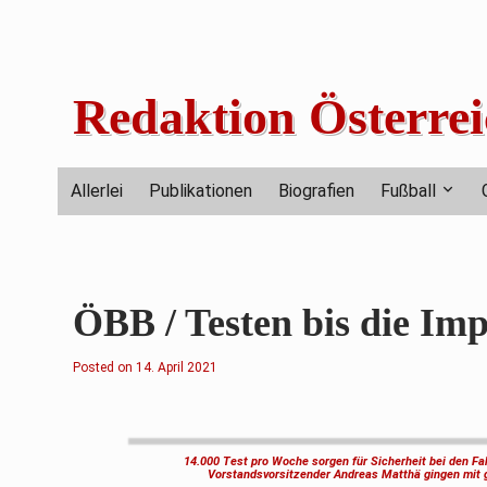
Skip
to
content
Redaktion Österrei
Allerlei
Publikationen
Biografien
Fußball
ÖBB / Testen bis die I
Posted on
2
14. April 2021
.
F
e
b
r
u
14.000 Test pro Woche sorgen für Sicherheit bei den 
a
Vorstandsvorsitzender Andreas Matthä gingen mit g
r