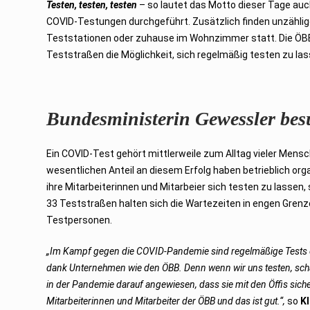
Testen, testen,
testen
– so lautet das Motto dieser Tage auc
2
0
COVID-Testungen durchgeführt. Zusätzlich finden unzählige
2
3
Teststationen oder zuhause im Wohnzimmer statt. Die ÖBB-M
Teststraßen die Möglichkeit, sich regelmäßig testen zu lass
Bundesministerin Gewessler bes
Ein COVID-Test gehört mittlerweile zum Alltag vieler Mens
wesentlichen Anteil an diesem Erfolg haben betrieblich orga
ihre Mitarbeiterinnen und Mitarbeier sich testen zu lassen
33 Teststraßen halten sich die Wartezeiten in engen Gren
Testpersonen.
„Im Kampf gegen die COVID-Pandemie sind regelmäßige Tests ein
dank Unternehmen wie den ÖBB. Denn wenn wir uns testen, schaf
in der Pandemie darauf angewiesen, dass sie mit den Öffis sich
Mitarbeiterinnen und Mitarbeiter der ÖBB und das ist gut.“,
so
K