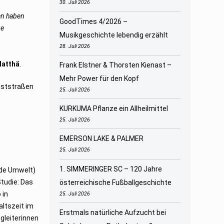
30. Juli 2026
gen haben
GoodTimes 4/2026 –
ge
Musikgeschichte lebendig erzählt
28. Juli 2026
Matthä
.
Frank Elstner & Thorsten Kienast –
Mehr Power für den Kopf
Teststraßen
25. Juli 2026
KURKUMA Pflanze ein Allheilmittel
25. Juli 2026
EMERSON LAKE & PALMER
25. Juli 2026
1. SIMMERINGER SC – 120 Jahre
nde Umwelt)
Studie: Das
österreichische Fußballgeschichte
 in
25. Juli 2026
altszeit im
Erstmals natürliche Aufzucht bei
gleiterinnen