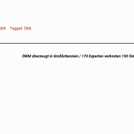
IEN
.
Tagged:
ÖBB
.
Next
ÖWM überzeugt in Großbritannien / 170 Experten verkosten 150 Ös
post: