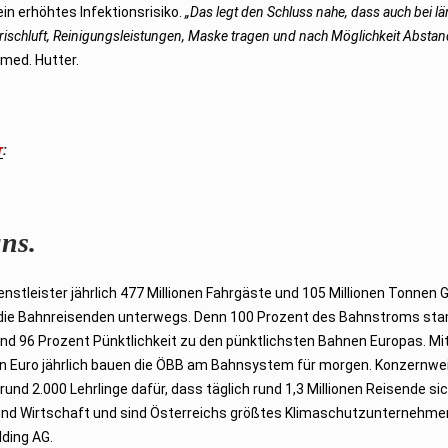
in erhöhtes Infektionsrisiko.
„Das legt den Schluss nahe, dass auch bei l
ischluft, Reinigungsleistungen, Maske tragen und nach Möglichkeit Abstan
. med. Hutter.
r
:
ns.
stleister jährlich 477 Millionen Fahrgäste und 105 Millionen Tonnen 
d die Bahnreisenden unterwegs. Denn 100 Prozent des Bahnstroms s
nd 96 Prozent Pünktlichkeit zu den pünktlichsten Bahnen Europas. Mi
arden Euro jährlich bauen die ÖBB am Bahnsystem für morgen. Konzernwe
nd 2.000 Lehrlinge dafür, dass täglich rund 1,3 Millionen Reisende sic
 und Wirtschaft und sind Österreichs größtes Klimaschutzunternehme
lding AG.