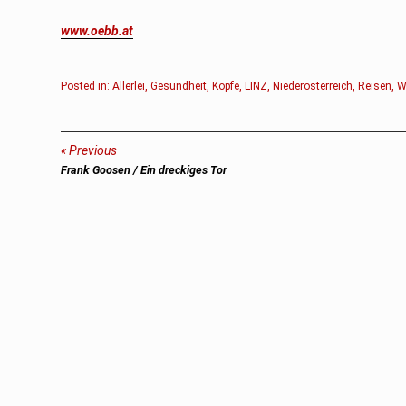
www.oebb.at
Posted in:
Allerlei
,
Gesundheit
,
Köpfe
,
LINZ
,
Niederösterreich
,
Reisen
,
W
Beitragsnavigation
Previous
Previous
Frank Goosen / Ein dreckiges Tor
post: