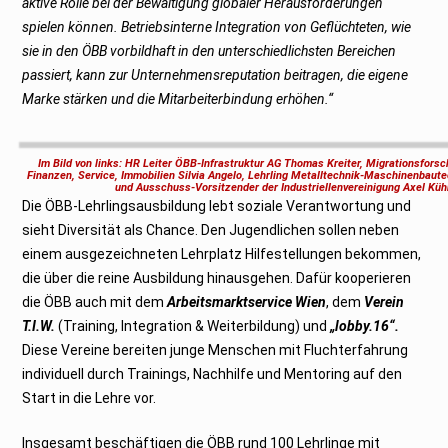
aktive Rolle bei der Bewältigung globaler Herausforderungen
spielen können. Betriebsinterne Integration von Geflüchteten, wie
sie in den ÖBB vorbildhaft in den unterschiedlichsten Bereichen
passiert, kann zur Unternehmensreputation beitragen, die eigene
Marke stärken und die Mitarbeiterbindung erhöhen.“
Im Bild von links: HR Leiter ÖBB-Infrastruktur AG Thomas Kreiter, Migrationsfors
Finanzen, Service, Immobilien Silvia Angelo, Lehrling Metalltechnik-Maschinenbau
und Ausschuss-Vorsitzender der Industriellenvereinigung Axel Kühn
Die ÖBB-Lehrlingsausbildung lebt soziale Verantwortung und
sieht Diversität als Chance. Den Jugendlichen sollen neben
einem ausgezeichneten Lehrplatz Hilfestellungen bekommen,
die über die reine Ausbildung hinausgehen. Dafür kooperieren
die ÖBB auch mit dem
Arbeitsmarktservice Wien
, dem
Verein
T.I.W.
(Training, Integration & Weiterbildung) und
„lobby.16“.
Diese Vereine bereiten junge Menschen mit Fluchterfahrung
individuell durch Trainings, Nachhilfe und Mentoring auf den
Start in die Lehre vor.
Insgesamt beschäftigen die ÖBB rund 100 Lehrlinge mit