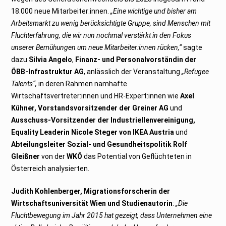
18.000 neue Mitarbeiter:innen.
„Eine wichtige und bisher am
Arbeitsmarkt zu wenig berücksichtigte Gruppe, sind Menschen mit
Fluchterfahrung, die wir nun nochmal verstärkt in den Fokus
unserer Bemühungen um neue Mitarbeiter:innen rücken,“
sagte
dazu
Silvia Angelo
,
Finanz- und Personalvorständin der
ÖBB-Infrastruktur AG
, anlässlich der Veranstaltung
„Refugee
Talents“,
in deren Rahmen namhafte
Wirtschaftsvertreter:innen und HR-Expert:innen wie
Axel
Kühner, Vorstandsvorsitzender der Greiner AG
und
Ausschuss-Vorsitzender der Industriellenvereinigung,
Equality Leaderin Nicole Steger von IKEA Austria
und
Abteilungsleiter Sozial- und Gesundheitspolitik Rolf
Gleißner
von der
WKÖ
das Potential von Geflüchteten in
Österreich analysierten.
Judith Kohlenberger, Migrationsforscherin der
Wirtschaftsuniversität Wien und Studienautorin
:
„Die
Fluchtbewegung im Jahr 2015 hat gezeigt, dass Unternehmen eine