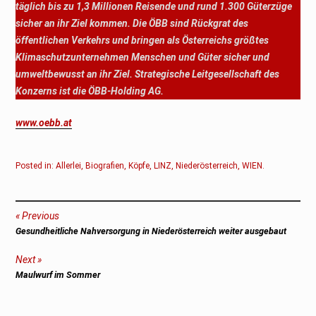
täglich bis zu 1,3 Millionen Reisende und rund 1.300 Güterzüge
sicher an ihr Ziel kommen. Die ÖBB sind Rückgrat des
öffentlichen Verkehrs und bringen als Österreichs größtes
Klimaschutzunternehmen Menschen und Güter sicher und
umweltbewusst an ihr Ziel. Strategische Leitgesellschaft des
Konzerns ist die ÖBB-Holding AG.
www.oebb.at
Posted in:
Allerlei
,
Biografien
,
Köpfe
,
LINZ
,
Niederösterreich
,
WIEN
.
Beitragsnavigation
Previous
Previous
Gesundheitliche Nahversorgung in Niederösterreich weiter ausgebaut
post:
Next
Next
Maulwurf im Sommer
post: