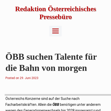
Skip
to
Redaktion Österreichisches
content
Pressebüro
Main
Menu
ÖBB suchen Talente für
die Bahn von morgen
Posted on
2
29. Juni 2023
9
.
J
u
n
i
Österreichs Konzerne sind auf der Suche nach
2
0
Facharbeitskräften. Allein die
ÖBB
benötigen unter anderem
2
wegen des Generationenwechsels bis 2028 insgesamt rund
3