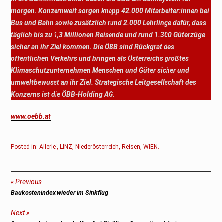
morgen. Konzernweit sorgen knapp 42.000 Mitarbeiter:innen bei
Bus und Bahn sowie zusätzlich rund 2.000 Lehrlinge dafür, dass
täglich bis zu 1,3 Millionen Reisende und rund 1.300 Güterzüge
sicher an ihr Ziel kommen. Die ÖBB sind Rückgrat des
öffentlichen Verkehrs und bringen als Österreichs größtes
Klimaschutzunternehmen Menschen und Güter sicher und
umweltbewusst an ihr Ziel. Strategische Leitgesellschaft des
Konzerns ist die ÖBB-Holding AG.
www.oebb.at
Posted in:
Allerlei
,
LINZ
,
Niederösterreich
,
Reisen
,
WIEN
.
Beitragsnavigation
Previous
Previous
Baukostenindex wieder im Sinkflug
post:
Next