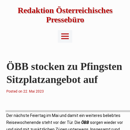
Skip
to
Redaktion Österreichisches
content
Pressebüro
Main
Menu
ÖBB stocken zu Pfingsten
Sitzplatzangebot auf
Posted on
2
22. Mai 2023
2
.
M
a
i
2
Der nächste Feiertag im Mai und damit ein weiteres beliebtes
0
2
Reisewochenende steht vor der Tür. Die
ÖBB
sorgen wieder vor
3
und sind mit zusätzlichen Zügen unterwegs. Insgesamt rund