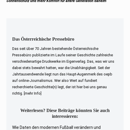
Next
Sonnenschutz und mehr Komfort für ältere Generation daheim
post:
Das Österreichische Pressebüro
Das seit über 70 Jahren bestehende Österreichische
Pressebüro publizierte im Laufe seiner Geschichte zahlreiche
verschiedenartige Druckwerke im Eigenverlag. Das, was wir uns
dabei stets bewahrt hatten, war die Unabhängigkeit. Seit der
Jahrtausendwende liegt nun das Haupt-Augenmerk des oepb
auf online-Journalismus. Wer also Wert auf fundiert
recherchierte Geschichte(n) legt, der ist hier bei uns genau
richtig.
[mehr Info]
Weiterlesen? Diese Beiträge könnten Sie auch
interessieren:
Wie Daten den modernen Fußball verändern und