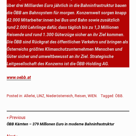
über drei Milliarden Euro jährlich in die Bahninfrastruktur bauen
die ÖBB am Bahnsystem für morgen. Konzernweit sorgen knapp
42.000 Mitarbeiter:innen bei Bus und Bahn sowie zusätzlich
rund 2.000 Lehrlinge dafür, dass täglich bis zu 1,3 Millionen
Reisende und rund 1.300 Güterzüge sicher an ihr Ziel kommen.
Die ÖBB sind Rückgrat des öffentlichen Verkehrs und bringen als
Österreichs größtes Klimaschutzunternehmen Menschen und
Güter sicher und umweltbewusst an ihr Ziel. Strategische
Leitgesellschaft des Konzerns ist die ÖBB-Holding AG.
www.oebb.at
Posted in:
Allerlei
,
LINZ
,
Niederösterreich
,
Reisen
,
WIEN
.
Tagged:
ÖBB
.
Beitragsnavigation
Previous
Previous
ÖBB Kärnten –
379 Millionen Euro in moderne Bahninfrastruktur
post: