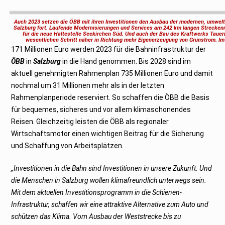
b
r
u
Auch 2023 setzen die ÖBB mit ihren Investitionen den Ausbau der modernen, umweltf
a
Salzburg fort. Laufende Modernisierungen und Services am 242 km langen Strecke
r
für die neue Haltestelle Seekirchen Süd. Und auch der Bau des Kraftwerks Tauer
2
wesentlichen Schritt näher in Richtung mehr Eigenerzeugung von Grünstrom. Im
0
171 Millionen Euro werden 2023 für die Bahninfrastruktur der
2
3
ÖBB
in
Salzburg
in die Hand genommen. Bis 2028 sind im
aktuell genehmigten Rahmenplan 735 Millionen Euro und damit
nochmal um 31 Millionen mehr als in der letzten
Rahmenplanperiode reserviert. So schaffen die ÖBB die Basis
für bequemes, sicheres und vor allem klimaschonendes
Reisen. Gleichzeitig leisten die ÖBB als regionaler
Wirtschaftsmotor einen wichtigen Beitrag für die Sicherung
und Schaffung von Arbeitsplätzen.
„Investitionen in die Bahn sind Investitionen in unsere Zukunft. Und
die Menschen in Salzburg wollen klimafreundlich unterwegs sein.
Mit dem aktuellen Investitionsprogramm in die Schienen-
Infrastruktur, schaffen wir eine attraktive Alternative zum Auto und
schützen das Klima. Vom Ausbau der Weststrecke bis zu