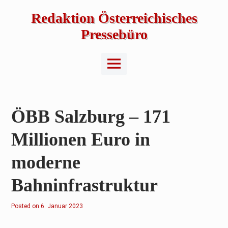
Skip
to
Redaktion Österreichisches
content
Pressebüro
Main
Menu
ÖBB Salzburg –
171
Millionen Euro in
moderne
Bahninfrastruktur
Posted on
2
6. Januar 2023
.
F
e