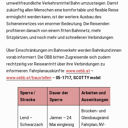
umweltfreundliche Verkehrsmittel Bahn umzusteigen. Damit
zukünftig allen Menschen eine komfortable und flexible Reise
ermöglicht werden kann, ist der weitere Ausbau des
Schienennetzes von enormer Bedeutung. Die Reisenden
profitieren danach von einem fitten Bahnnetz, mehr
Sitzplätzen, und noch mehr und schnelleren Verbindungen.
Über Einschränkungen im Bahnverkehr werden Bahnkund:innen
vorab informiert. Die ÖBB bitten Zugreisende sich zudem
rechtzeitig vor Reiseantritt über ihre Verbindungen zu
informieren. Fahrplanauskünfte:
www.oebb.at
–
www.oebb.at/baustellen
–
05-1717, SCOTTY mobil
Sperre /
Dauer der
Arbeiten und
Strecke
Sperre
Auswirkungen
Brücken- und
Lend –
Jänner – 24.
Gleisbaugeänd.
Schwarzach
Mai eingleisig
Fahrplan; NV-