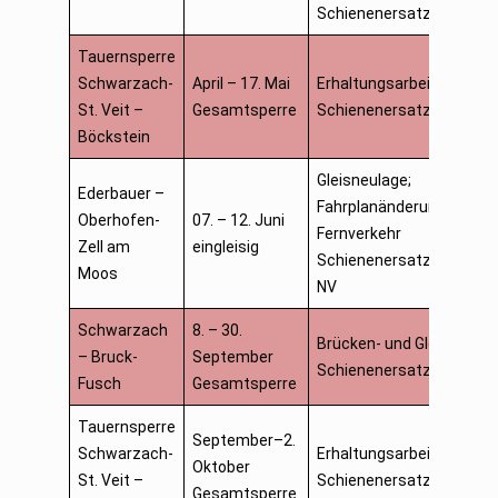
Schienenersatzverkehr
Tauernsperre
Schwarzach-
April – 17. Mai
Erhaltungsarbeiten
St. Veit –
Gesamtsperre
Schienenersatzverkehr
Böckstein
Gleisneulage;
Ederbauer –
Fahrplanänderungen
Oberhofen-
07. – 12. Juni
Fernverkehr
Zell am
eingleisig
Schienenersatzverkehr
Moos
NV
Schwarzach
8. – 30.
Brücken- und Gleisbau;
– Bruck-
September
Schienenersatzverkehr
Fusch
Gesamtsperre
Tauernsperre
September–2.
Schwarzach-
Erhaltungsarbeiten
Oktober
St. Veit –
Schienenersatzverkehr
Gesamtsperre