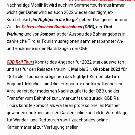
a
Nachhaltige Mobilität wird auch im Sommertourismus immer
r
2
wichtiger. Daher wird es auch 2022 wieder das Nightjet-
0
2
Kombiticket
„Im Nightjet in die Berge“
geben. Das gemeinsame
3
Ziel der
Österreichischen Bundesbahnen
(ÖBB),
der
Tirol
Werbung
und von
komoot
ist der Ausbau des Bahnangebots in
zahlreiche Tiroler Tourismusregionen samt entspannter An-
und Rückreise in den Nachtzügen der ÖBB.
ÖBB Rail Tours
konnte das Angebot für 2022 stark ausweiten
und hat für den Reisezeitraum
1. Mai bis 31. Oktober 2022
für
18 Tiroler Tourismusregionen das Nightjet-Kombiticket im
Angebot. Inkludiert sind die entspannte und klimafreundliche
Anreise mit der modernen Nachtzugflotte der ÖBB und der
Transfer vom Bahnhof zur Unterkunft und zurück. ÖBB Rail
Tours konnte komoot als weiteren professionellen Partner
gewinnen und kann so allen Gästen online perfekte Vorschläge
für Wander- und Radtouren samt zugehöriges online
Kartenmaterial zur Verfügung stellen.