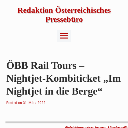
Skip
to
Redaktion Österreichisches
content
Pressebüro
Main
Menu
ÖBB Rail Tours –
Nightjet-Kombiticket „Im
Nightjet in die Berge“
Posted on
2
31. März 2022
.
F
e
b
r
u
Gipfelstürmer reisen bequem, klimafreundlich