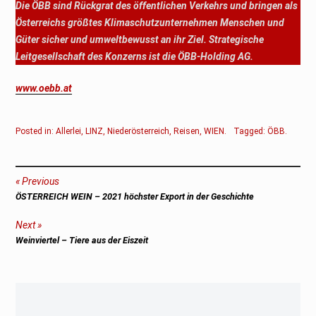
Die ÖBB sind Rückgrat des öffentlichen Verkehrs und bringen als
Österreichs größtes Klimaschutzunternehmen Menschen und
Güter sicher und umweltbewusst an ihr Ziel. Strategische
Leitgesellschaft des Konzerns ist die ÖBB-Holding AG.
www.oebb.at
Posted in:
Allerlei
,
LINZ
,
Niederösterreich
,
Reisen
,
WIEN
.
Tagged:
ÖBB
.
Beitragsnavigation
Previous
Previous
ÖSTERREICH WEIN – 2021 höchster Export in der Geschichte
post:
Next
Next
Weinviertel – Tiere aus der Eiszeit
post: