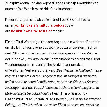
Zugspitz Arena und das Wipptal ist das Nightjet-Kombiticket
auch ab/bis Wien bzw. ab/bis Graz buchbar!
Reservierungen sind ab sofort direkt bei ÖBB Rail Tours
unter
kombitickets@railtours.oebb.at
bzw.
auf
kombitickets.railtours.at
möglich.
Für die Tirol Werbung ist dieses Angebot ein weiterer Baustein,
um die klimafreundliche Gästeanreise zu erleichtern. Schon
seit 2012 setzt die Landestourismusorganisation im Rahmen
der Initiative
„Tirol auf Schiene“
gemeinsam mit Mobilitäts- und
Tourismuspartnern zahlreiche Aktivitäten, um den
öffentlichen Verkehr zu stärken:
„Das Thema nachhaltige Anreise
liegt uns sehr am Herzen. Angebote wie ‚Im Nightjet in die Berge‘
helfen uns in unseren Bemühungen, noch mehr Gäste auf Schiene
zu bringen, weil das Produkt bequem buchbar ist und die gesamte
Mobilitätskette berücksichtigt“,
streicht
Tirol Werbung-
Geschäftsführer Florian Phleps
hervor.
„Das ist ein zusätzlicher
Beitrag, um Tirols Straßen und unser Klima zu entlasten, zumal die