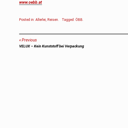
www.oebb.at
Posted in:
Allerlei
,
Reisen
.
Tagged:
ÖBB
.
Beitragsnavigation
Previous
Previous
VELUX – Kein Kunststoff bei Verpackung
post: