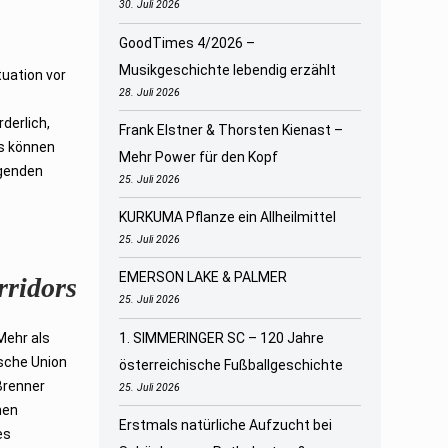
30. Juli 2026
GoodTimes 4/2026 –
Musikgeschichte lebendig erzählt
uation vor
28. Juli 2026
r
derlich,
Frank Elstner & Thorsten Kienast –
s können
Mehr Power für den Kopf
egenden
25. Juli 2026
KURKUMA Pflanze ein Allheilmittel
25. Juli 2026
EMERSON LAKE & PALMER
rridors
25. Juli 2026
Mehr als
1. SIMMERINGER SC – 120 Jahre
sche Union
österreichische Fußballgeschichte
Brenner
25. Juli 2026
hen
Erstmals natürliche Aufzucht bei
es