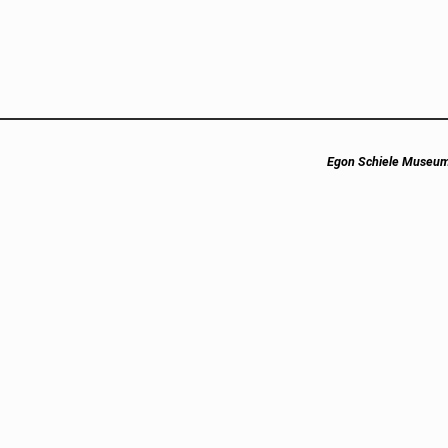
Next
Egon Schiele Museum
post: