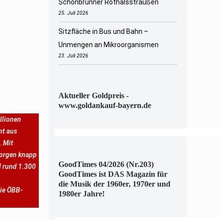
Schönbrunner Rothalsstraußen
25. Juli 2026
Sitzfläche in Bus und Bahn –
Unmengen an Mikroorganismen
23. Juli 2026
Aktueller Goldpreis -
www.goldankauf-bayern.de
llionen
nt aus
. Mit
sorgen knapp
GoodTimes 04/2026 (Nr.203)
d rund 1.300
GoodTimes ist DAS Magazin für
die Musik der 1960er, 1970er und
die ÖBB-
1980er Jahre!