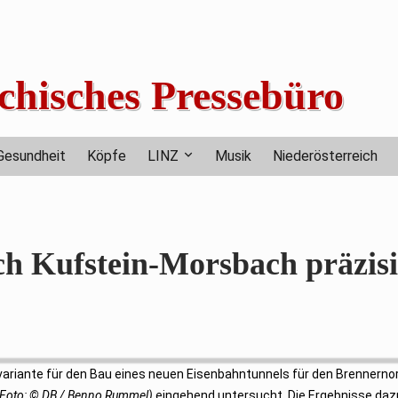
chisches Pressebüro
Gesundheit
Köpfe
LINZ
Musik
Niederösterreich
h Kufstein-Morsbach präzisi
vvariante für den Bau eines neuen Eisenbahntunnels für den Brennerno
. Foto: © DB / Benno Rummel)
eingehend untersucht. Die Ergebnisse daz