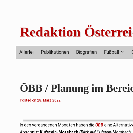
Skip
to
content
Redaktion Österrei
Allerlei
Publikationen
Biografien
Fußball
ÖBB / Planung im Bereic
Posted on
2
28. März 2022
.
F
e
b
r
u
In den vergangenen Monaten haben die
ÖBB
eine Alternati
a
r
Abschnitt
Kufstein-Morsbach
(Blick auf Kufstein-Morsbach