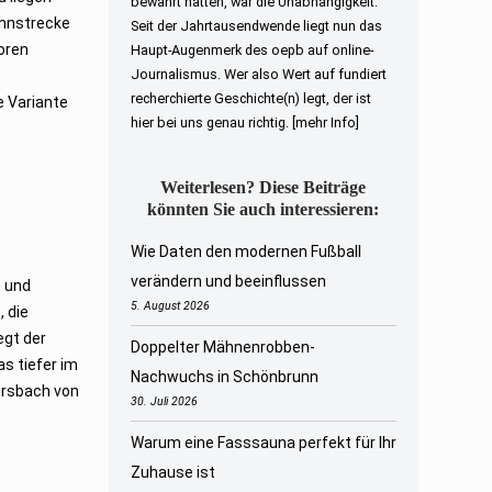
bewahrt hatten, war die Unabhängigkeit.
ahnstrecke
Seit der Jahrtausendwende liegt nun das
toren
Haupt-Augenmerk des oepb auf online-
Journalismus. Wer also Wert auf fundiert
recherchierte Geschichte(n) legt, der ist
e Variante
hier bei uns genau richtig.
[mehr Info]
Weiterlesen? Diese Beiträge
könnten Sie auch interessieren:
Wie Daten den modernen Fußball
verändern und beeinflussen
t und
5. August 2026
, die
egt der
Doppelter Mähnenrobben-
as tiefer im
Nachwuchs in Schönbrunn
orsbach von
30. Juli 2026
Warum eine Fasssauna perfekt für Ihr
Zuhause ist