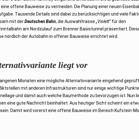
it, eine offene Bauweise zu vermeiden. Die Planung einer neuen Eisenb
Aufgabe. Tausende Details sind dabei zu berücksichtigen und viele Fak
nsam mit der
Deutschen Bahn
, die Auswahltrasse
„Violett“
für den
inntalbahn am Nordzulauf zum Brenner Basistunnel präsentiert. Dies
e nördlich der Autobahn in offener Bauweise errichtet wird.
ernativvariante liegt vor
gangenen Monaten eine mögliche Alternativvariante eingehend geprüf
iktstellen mit anderen Infrastrukturen sind nur einige wichtige Punkte
nellage und damit auch welche Baumethode zu bevorzugen ist. Nun li
nnen eine gute Nachricht beinhaltet: Aus heutiger Sicht scheint ein etw
 sein. Damit wird vorerst eine offene Bauweise im Bereich Kufstein-M