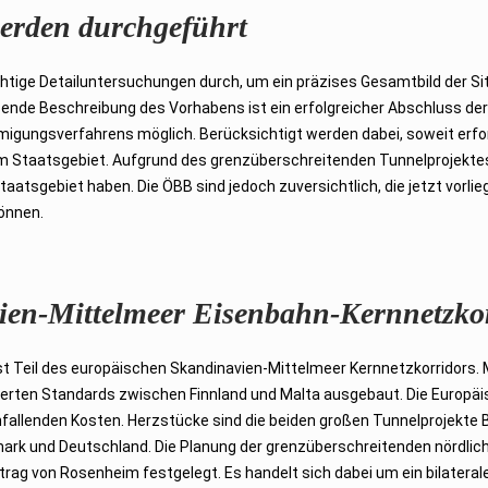
erden durchgeführt
tige Detailuntersuchungen durch, um ein präzises Gesamtbild der Sit
ssende Beschreibung des Vorhabens ist ein erfolgreicher Abschluss de
igungsverfahrens möglich. Berücksichtigt werden dabei, soweit erfor
m Staatsgebiet. Aufgrund des grenzüberschreitenden Tunnelprojekte
aatsgebiet haben. Die ÖBB sind jedoch zuversichtlich, die jetzt vorli
önnen.
vien-Mittelmeer Eisenbahn-Kernnetzko
 Teil des europäischen Skandinavien-Mittelmeer Kernnetzkorridors. 
erten Standards zwischen Finnland und Malta ausgebaut. Die Europäi
anfallenden Kosten. Herzstücke sind die beiden großen Tunnelprojekte 
rk und Deutschland. Die Planung der grenzüberschreitenden nördlic
ag von Rosenheim festgelegt. Es handelt sich dabei um ein bilateral