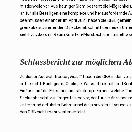
2
mittlerweile vor. Aus heutiger Sicht besteht die Möglichke
0
2
ist für alle Beteiligen eine komplexe und herausfordernde 
3
beeinflussen einander. Im April 2021 haben die ÖBB, gemei
grenzüberschreitenden Streckenabschnitt der neuen Unter
sieht vor, dass im Raum Kufstein-Morsbach die Tunneltrass
Schlussbericht zur möglichen Alt
Zu dieser Auswahltrasse
„Violett“
haben die ÖBB in den ver
untersucht. Baulogistik, Geologie, Wasserhaushalt und Konfl
Einfluss auf die Entscheidungsfindung nehmen, welche Tun
Schlussbericht zur Fragestellung vor, der für die Anrainer:i
Untergrund geführter Bahntunnel die sinnvollere Lösung zu
den ÖBB nicht mehr weiterverfolgt.