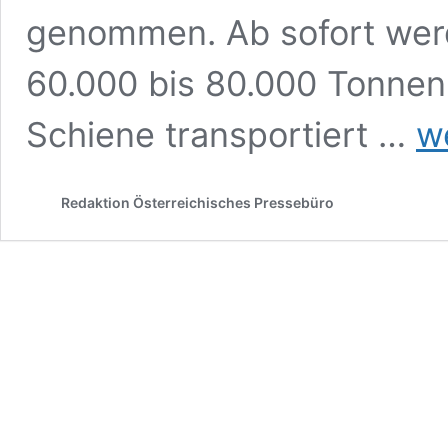
genommen. Ab sofort werd
60.000 bis 80.000 Tonnen 
ÖBB
Schiene transportiert …
w
–
Neu
Ans
Redaktion Österreichisches Pressebüro
im
Hafe
Freu