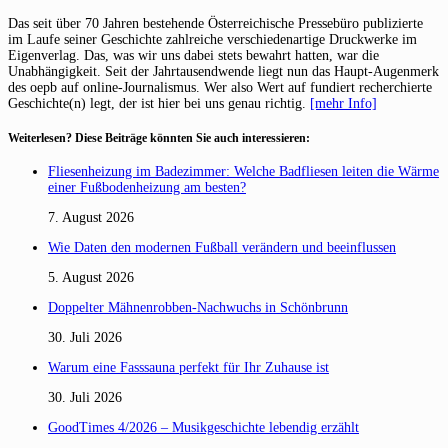
Das seit über 70 Jahren bestehende Österreichische Pressebüro publizierte
im Laufe seiner Geschichte zahlreiche verschiedenartige Druckwerke im
Eigenverlag. Das, was wir uns dabei stets bewahrt hatten, war die
Unabhängigkeit. Seit der Jahrtausendwende liegt nun das Haupt-Augenmerk
des oepb auf online-Journalismus. Wer also Wert auf fundiert recherchierte
Geschichte(n) legt, der ist hier bei uns genau richtig.
[mehr Info]
Weiterlesen? Diese Beiträge könnten Sie auch interessieren:
Fliesenheizung im Badezimmer: Welche Badfliesen leiten die Wärme
einer Fußbodenheizung am besten?
7. August 2026
Wie Daten den modernen Fußball verändern und beeinflussen
5. August 2026
Doppelter Mähnenrobben-Nachwuchs in Schönbrunn
30. Juli 2026
Warum eine Fasssauna perfekt für Ihr Zuhause ist
30. Juli 2026
GoodTimes 4/2026 – Musikgeschichte lebendig erzählt