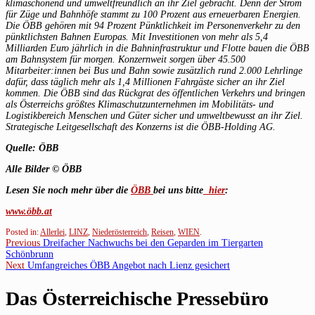
klimaschonend und umweltfreundlich an ihr Ziel gebracht. Denn der Strom
für Züge und Bahnhöfe stammt zu 100 Prozent aus erneuerbaren Energien.
Die ÖBB gehören mit 94 Prozent Pünktlichkeit im Personenverkehr zu den
pünktlichsten Bahnen Europas. Mit Investitionen von mehr als 5,4
Milliarden Euro jährlich in die Bahninfrastruktur und Flotte bauen die ÖBB
am Bahnsystem für morgen. Konzernweit sorgen über 45.500
Mitarbeiter:innen bei Bus und Bahn sowie zusätzlich rund 2.000 Lehrlinge
dafür, dass täglich mehr als 1,4 Millionen Fahrgäste sicher an ihr Ziel
kommen. Die ÖBB sind das Rückgrat des öffentlichen Verkehrs und bringen
als Österreichs größtes Klimaschutzunternehmen im Mobilitäts- und
Logistikbereich Menschen und Güter sicher und umweltbewusst an ihr Ziel.
Strategische Leitgesellschaft des Konzerns ist die ÖBB-Holding AG.
Quelle: ÖBB
Alle Bilder © ÖBB
Lesen Sie noch mehr über die
ÖBB
bei uns bitte
hier
:
www.öbb.at
Posted in:
Allerlei
,
LINZ
,
Niederösterreich
,
Reisen
,
WIEN
.
Beitragsnavigation
Previous
Previous
Dreifacher Nachwuchs bei den Geparden im Tiergarten
post:
Schönbrunn
Next
Next
Umfangreiches ÖBB Angebot nach Lienz gesichert
post:
Das Österreichische Pressebüro