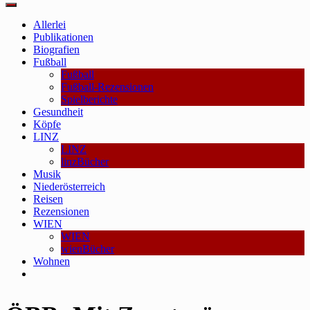
Main
Menu
Allerlei
Publikationen
Biografien
Fußball
Fußball
Fußball-Rezensionen
Spielberichte
Gesundheit
Köpfe
LINZ
LINZ
linzBücher
Musik
Niederösterreich
Reisen
Rezensionen
WIEN
WIEN
wienBücher
Wohnen