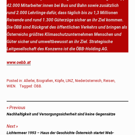
42.000 Mitarbeiter:innen bei Bus und Bahn sowie zusätzlich
rund 2.000 Lehrlinge dafür, dass täglich bis zu 1,3 Millionen
Reisende und rund 1.300 Güterzüge sicher an ihr Ziel kommen.
Die ÖBB sind Rückgrat des öffentlichen Verkehrs und bringen als
Österreichs größtes Klimaschutzunternehmen Menschen und
Güter sicher und umweltbewusst an ihr Ziel. Strategische
Leitgesellschaft des Konzerns ist die ÖBB-Holding AG.
www.oebb.at
Posted in:
Allerlei
,
Biografien
,
Köpfe
,
LINZ
,
Niederösterreich
,
Reisen
,
WIEN
.
Tagged:
ÖBB
.
Beitragsnavigation
Previous
Previous
Nachhaltigkeit und Versorgungssicherheit sind keine Gegensätze
post:
Next
Next
Lichtermeer 1993 – Haus der Geschichte Österreich startet Web-