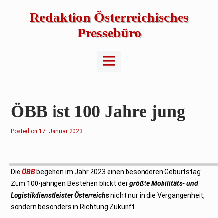
Skip
to
Redaktion Österreichisches
content
Pressebüro
Main
Menu
ÖBB ist 100 Jahre jung
Posted on
2
17. Januar 2023
.
F
e
b
r
u
Die
ÖBB
begehen im Jahr 2023 einen besonderen Geburtstag:
a
r
Zum 100-jährigen Bestehen blickt der
größte Mobilitäts- und
2
Logistikdienstleister Österreichs
0
nicht nur in die Vergangenheit,
2
sondern besonders in Richtung Zukunft.
3