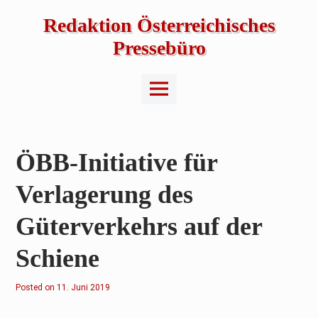
Skip
to
Redaktion Österreichisches
content
Pressebüro
Main
Menu
ÖBB-Initiative für
Verlagerung des
Güterverkehrs auf der
Schiene
Posted on
2
11. Juni 2019
.
F
e