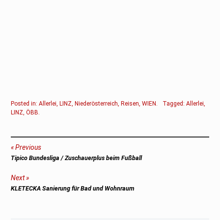
Posted in:
Allerlei
,
LINZ
,
Niederösterreich
,
Reisen
,
WIEN
.
Tagged:
Allerlei
,
LINZ
,
ÖBB
.
Beitragsnavigation
Previous
Previous
Tipico Bundesliga / Zuschauerplus beim Fußball
post:
Next
Next
KLETECKA Sanierung für Bad und Wohnraum
post: