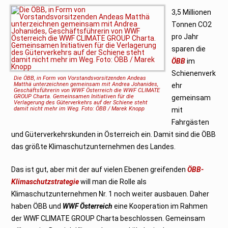
b
r
3,5 Millionen
u
Tonnen CO2
a
r
pro Jahr
2
0
sparen die
2
3
ÖBB
im
Schienenverk
Die ÖBB, in Form von Vorstandsvorsitzenden Andeas
Matthä unterzeichnen gemeinsam mit Andrea Johanides,
ehr
Geschäftsführerin von WWF Österreich die WWF CLIMATE
GROUP Charta. Gemeinsamen Initiativen für die
gemeinsam
Verlagerung des Güterverkehrs auf der Schiene steht
damit nicht mehr im Weg. Foto: ÖBB / Marek Knopp
mit
Fahrgästen
und Güterverkehrskunden in Österreich ein. Damit sind die ÖBB
das größte Klimaschutzunternehmen des Landes.
Das ist gut, aber mit der auf vielen Ebenen greifenden
ÖBB-
Klimaschutzstrategie
will man die Rolle als
Klimaschutzunternehmen Nr. 1 noch weiter ausbauen. Daher
haben ÖBB und
WWF Österreich
eine Kooperation im Rahmen
der WWF CLIMATE GROUP Charta beschlossen. Gemeinsam