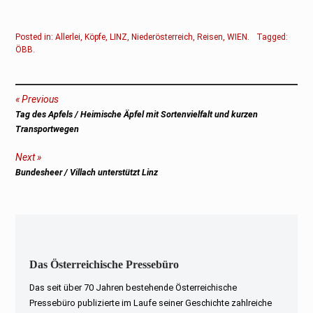
Posted in:
Allerlei
,
Köpfe
,
LINZ
,
Niederösterreich
,
Reisen
,
WIEN
.
Tagged:
ÖBB
.
Beitragsnavigation
Previous
Previous
Tag des Apfels / Heimische Äpfel mit Sortenvielfalt und kurzen
post:
Transportwegen
Next
Next
Bundesheer / Villach unterstützt Linz
post:
Das Österreichische Pressebüro
Das seit über 70 Jahren bestehende Österreichische
Pressebüro publizierte im Laufe seiner Geschichte zahlreiche