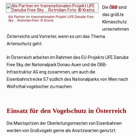
b
r
Die
ÖBB
sind
u
das größte
a
Als Partner im transnationalen Projekt LIFE Danube Free
r
Sky … Rotmilan-Foto: © Kreinz
Klimaschutz
2
0
unternehmen
2
3
Österreichs und Vorreiter, wenn es um das Thema
Artenschutz geht.
In Österreich arbeiten im Rahmen des EU-Projekts LIFE Danube
Free Sky, der Nationalpark Donau-Auen und die ÖBB-
Infrastruktur AG eng zusammen, um auch die
Eisenbahnstrecke S7 südlich des Nationalparks von Wien nach
Wolfsthal vogelsicher zu machen.
Einsatz für den Vogelschutz in Österreich
Die Mastspitzen der Oberleitungsmasten von Eisenbahnen
werden von Großvögeln gerne als Ansitzwarten genutzt.