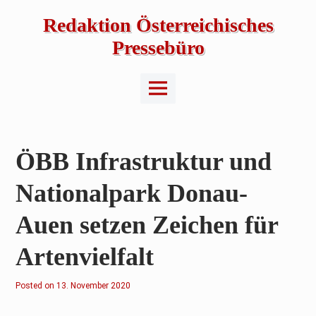
Skip
to
Redaktion Österreichisches
content
Pressebüro
Main
Menu
ÖBB Infrastruktur und
Nationalpark Donau-
Auen setzen Zeichen für
Artenvielfalt
Posted on
2
13. November 2020
.
F
e