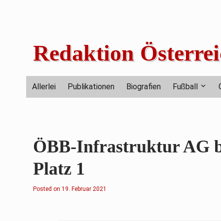
Skip
to
content
Redaktion Österrei
Allerlei
Publikationen
Biografien
Fußball
ÖBB-Infrastruktur AG be
Platz 1
Posted on
2
19. Februar 2021
.
F
e
b
r