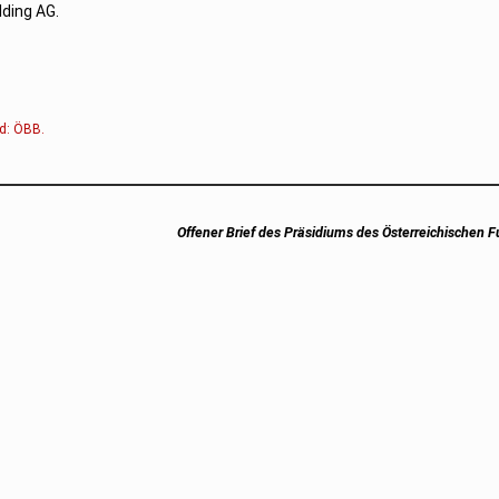
lding AG.
d:
ÖBB
.
Next
Offener Brief des Präsidiums des Österreichischen 
post: