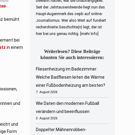
bewahrt hatten, war die Unabhängigkeit.
 ÖBB-
Seit der Jahrtausendwende liegt nun das
Haupt-Augenmerk des oepb auf online-
enz bemüht
Journalismus. Wer also Wert auf fundiert
recherchierte Geschichte(n) legt, der ist
hier bei uns genau richtig.
[mehr Info]
gement bei
latz
in einem
Weiterlesen? Diese Beiträge
könnten Sie auch interessieren:
Fliesenheizung im Badezimmer:
Welche Badfliesen leiten die Wärme
einer Fußbodenheizung am besten?
issionen,
7. August 2026
rinnen und
Wie Daten den modernen Fußball
verändern und beeinflussen
5. August 2026
reicht und
Doppelter Mähnenrobben-
tige Form