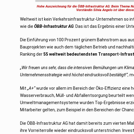
u
Hohe Auszeichnung für die ÖBB-Infrastruktur AG: Beim Thema Nach
a
Vorständin Silvia Angelo ist über dies
r
2
Weltweit ist kein Verkehrsinfrastruktur-Unternehmen so in
0
2
wie die
ÖBB-Infrastruktur AG
. Das ist das Ergebnis einer U
3
Die Einführung von 100 Prozent grünem Bahnstrom aus au
Bauprojekten wie auch dem täglichen Betrieb und nachhalt
Ranking der
55 weltweit bedeutendsten Transport-Infra
„Wir freuen uns sehr, dass die intensiven Bemühungen um Klima
Unternehmensstrategie wird höchst eindrucksvoll bestätigt!“,
me
Mit
„A+“
wurde vor allem im Bereich der Öko-Effizienz eine 
Wasserverbrauch, Müll- und Abfallentsorgung beurteilt wer
Umweltmanagementsysteme wurden Top-Ergebnisse erzielt. 
Mitarbeiter gelten, zum Beispiel in den Bereichen der Chan
Die ÖBB-Infrastruktur AG hat damit bereits zum vierten Mal 
ihre Vorreiterrolle wieder eindrucksvoll unterstrichen. Inve