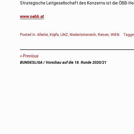
Strategische Leitgesellschaft des Konzerns ist die ÖBB-Ho
www.oebb.at
Posted in:
Allerlei
,
Köpfe
,
LINZ
,
Niederösterreich
,
Reisen
,
WIEN
.
Tagge
Beitragsnavigation
Previous
Previous
BUNDESLIGA / Vorschau auf die 18. Runde 2020/21
post: