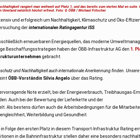
haltigkeit rangiert man weltweit auf Platz 1, und das bereits zum vierten Mal en suite.
en Umstand natürlich höchst erfreut. Foto: © ÖBB / Michael Fritscher
tensiv und erfolgreich um Nachhaltigkeit, Klimaschutz und Öko-Effizi
ntersuchung der
internationalen Ratingagentur ISS
.
sschließlich erneuerbaren Energiequellen, das moderne Umweltmana
ige Beschaffungsstrategien haben der ÖBB-Infrastruktur AG den
1. P
strukturunternehmen
gebracht.
schutz und Nachhaltigkeit auch internationale Anerkennung finden. Unsere
int
ÖBB-Vorständin Silvia Angelo
über das Rating.
hervorragende Note erzielt, bei der Energieverbrauch, Treibhausgas-Em
den. Auch bei der Bewertung der Lieferkette und der
Als bestens dürfen auch die Arbeitsbedingungen für die Mitarbeite
cengleichheit, Weiterbildung und Gesundheit.
in Folge den ersten Platz in diesem Transport-Infrastruktur Rating er
stitionen in die Bahninfrastruktur stellen daher eine besonders nachhal