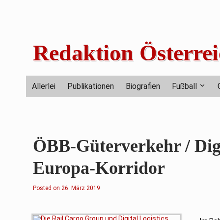
Skip
to
content
Redaktion Österrei
Allerlei
Publikationen
Biografien
Fußball
ÖBB-Güterverkehr / Digit
Europa-Korridor
Posted on
2
26. März 2019
.
F
e
b
r