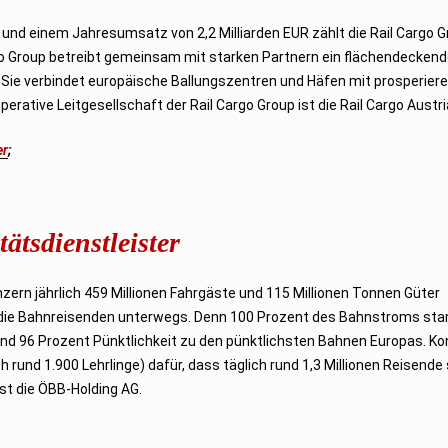
 und einem Jahresumsatz von 2,2 Milliarden EUR zählt die Rail Cargo 
o Group betreibt gemeinsam mit starken Partnern ein flächendecken
n. Sie verbindet europäische Ballungszentren und Häfen mit prosperier
erative Leitgesellschaft der Rail Cargo Group ist die Rail Cargo Austri
er
;
ätsdienstleister
zern jährlich 459 Millionen Fahrgäste und 115 Millionen Tonnen Güter
d die Bahnreisenden unterwegs. Denn 100 Prozent des Bahnstroms s
und 96 Prozent Pünktlichkeit zu den pünktlichsten Bahnen Europas. K
rund 1.900 Lehrlinge) dafür, dass täglich rund 1,3 Millionen Reisende 
st die ÖBB-Holding AG.