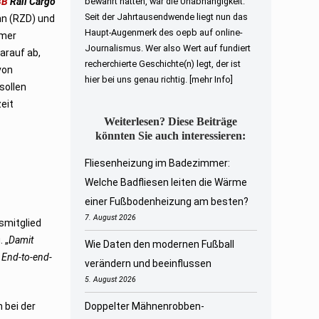
BB
Rail Cargo
bewahrt hatten, war die Unabhängigkeit.
Seit der Jahrtausendwende liegt nun das
hn (RZD) und
Haupt-Augenmerk des oepb auf online-
mmer
Journalismus. Wer also Wert auf fundiert
arauf ab,
recherchierte Geschichte(n) legt, der ist
von
hier bei uns genau richtig.
[mehr Info]
sollen
eit
Weiterlesen? Diese Beiträge
könnten Sie auch interessieren:
Fliesenheizung im Badezimmer:
Welche Badfliesen leiten die Wärme
einer Fußbodenheizung am besten?
7. August 2026
smitglied
 „
Damit
Wie Daten den modernen Fußball
 End-to-end-
verändern und beeinflussen
5. August 2026
 bei der
Doppelter Mähnenrobben-