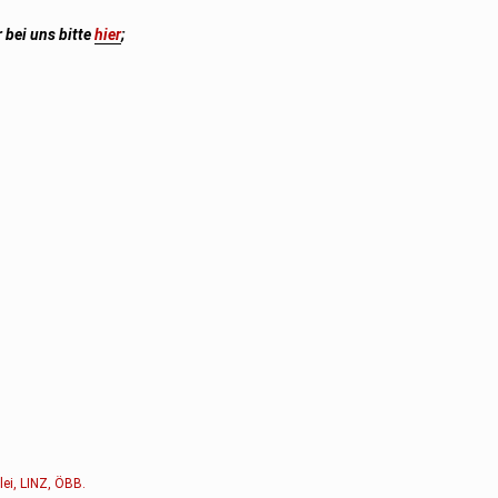
 bei uns bitte
hier
;
lei
,
LINZ
,
ÖBB
.