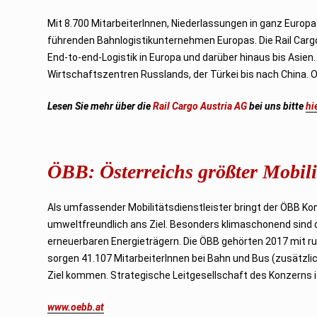
Mit 8.700 MitarbeiterInnen, Niederlassungen in ganz Europa
führenden Bahnlogistikunternehmen Europas. Die Rail Carg
End-to-end-Logistik in Europa und darüber hinaus bis Asie
Wirtschaftszentren Russlands, der Türkei bis nach China. Op
Lesen Sie mehr über die
Rail Cargo Austria AG
bei uns bitte
hi
ÖBB: Österreichs größter Mobilit
Als umfassender Mobilitätsdienstleister bringt der ÖBB Kon
umweltfreundlich ans Ziel. Besonders klimaschonend sin
erneuerbaren Energieträgern. Die ÖBB gehörten 2017 mit r
sorgen 41.107 MitarbeiterInnen bei Bahn und Bus (zusätzlich 
Ziel kommen. Strategische Leitgesellschaft des Konzerns i
www.oebb.at