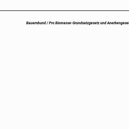
Next
Bauernbund / Pro Biomasse-Grundsatzgesetz und Anerbengeset
post: