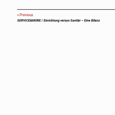
Beitragsnavigation
Previous
Previous
SERVICE&MORE / Einrichtung versus Sanitär – Eine Bilanz
post: