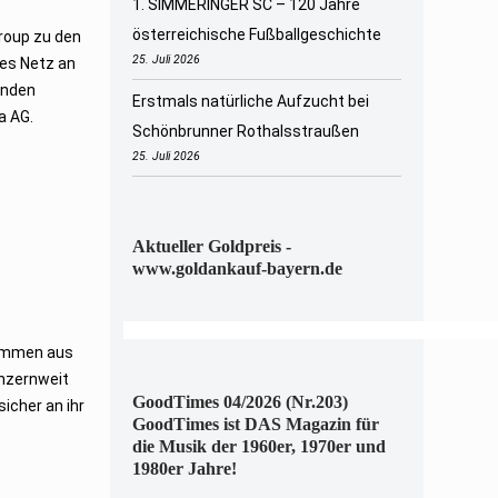
1. SIMMERINGER SC – 120 Jahre
österreichische Fußballgeschichte
Group zu den
25. Juli 2026
des Netz an
enden
Erstmals natürliche Aufzucht bei
a AG.
Schönbrunner Rothalsstraußen
25. Juli 2026
Aktueller Goldpreis -
www.goldankauf-bayern.de
tammen aus
onzernweit
GoodTimes 04/2026 (Nr.203)
sicher an ihr
GoodTimes ist DAS Magazin für
die Musik der 1960er, 1970er und
1980er Jahre!