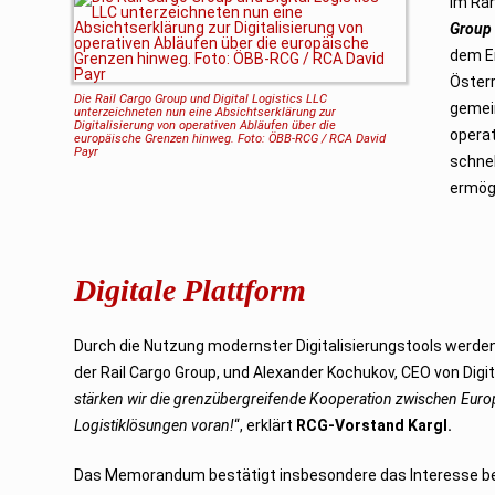
Im Ra
u
Group
a
r
dem En
2
0
Österr
2
Die Rail Cargo Group und Digital Logistics LLC
3
gemein
unterzeichneten nun eine
Absichtserklärung zur
Digitalisierung von operativen Abläufen über die
operat
europäische Grenzen hinweg. Foto: ÖBB-RCG / RCA David
Payr
schnel
ermög
Digitale Plattform
Durch die Nutzung modernster Digitalisierungstools werden
der Rail Cargo Group, und Alexander Kochukov, CEO von Dig
stärken wir die grenzübergreifende Kooperation zwischen Europa
Logistiklösungen voran!
“, erklärt
RCG-Vorstand Kargl.
Das Memorandum bestätigt insbesondere das Interesse beid