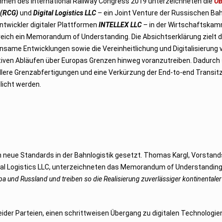
hmen des International Railway Congress 2019 unterzeichneten die
Ö
 (RCG)
und
Digital Logistics LLC
– ein Joint Venture der Russischen Ba
twickler digitaler Plattformen
INTELLEX LLC
– in der Wirtschaftska
eich ein Memorandum of Understanding. Die Absichtserklärung zielt d
same Entwicklungen sowie die Vereinheitlichung und Digitalisierung 
iven Abläufen über Europas Grenzen hinweg voranzutreiben. Dadurch 
lere Grenzabfertigungen und eine Verkürzung der End-to-end Transitz
licht werden.
 neue Standards in der Bahnlogistik gesetzt. Thomas Kargl, Vorstand
ital Logistics LLC, unterzeichneten das Memorandum of Understanding.
 und Russland und treiben so die Realisierung zuverlässiger kontinentaler
er Parteien, einen schrittweisen Übergang zu digitalen Technologien