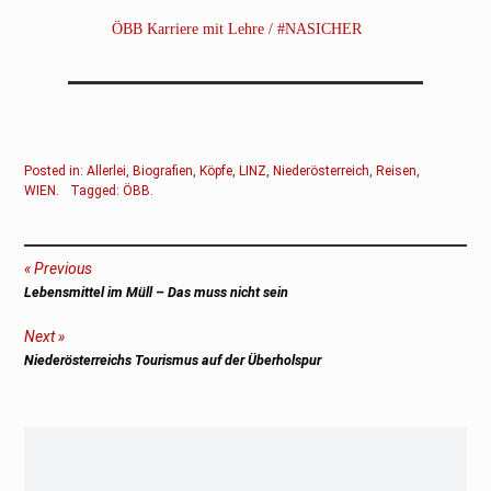
ÖBB Karriere mit Lehre / #NASICHER
Posted in:
Allerlei
,
Biografien
,
Köpfe
,
LINZ
,
Niederösterreich
,
Reisen
,
WIEN
.
Tagged:
ÖBB
.
Beitragsnavigation
Previous
Previous
Lebensmittel im Müll – Das muss nicht sein
post:
Next
Next
Niederösterreichs Tourismus auf der Überholspur
post: