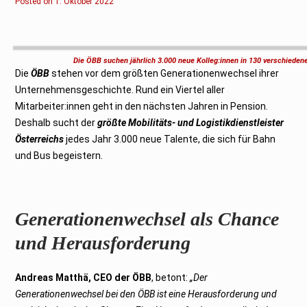
Posted on
2
1. Oktober 2022
.
F
e
b
r
u
Die ÖBB suchen jährlich 3.000 neue Kolleg:innen in 130 verschiede
a
Die
ÖBB
stehen vor dem größten Generationenwechsel ihrer
r
2
Unternehmensgeschichte. Rund ein Viertel aller
0
2
Mitarbeiter:innen geht in den nächsten Jahren in Pension.
3
Deshalb sucht der
größte Mobilitäts- und Logistikdienstleister
Österreichs
jedes Jahr 3.000 neue Talente, die sich für Bahn
und Bus begeistern.
Generationenwechsel als Chance
und Herausforderung
Andreas Matthä, CEO der ÖBB
, betont:
„Der
Generationenwechsel bei den ÖBB ist eine Herausforderung und