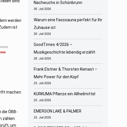
tellen sind
Nachwuchs in Schönbrunn
30. Juli 2026
Warum eine Fasssauna perfekt für Ihr
udem werden
Zudem ist
Zuhause ist
30. Juli 2026
GoodTimes 4/2026 –
Musikgeschichte lebendig erzählt
sten
28. Juli 2026
Frank Elstner & Thorsten Kienast –
Mehr Power für den Kopf
25. Juli 2026
rfit machen.
KURKUMA Pflanze ein Allheilmittel
25. Juli 2026
EMERSON LAKE & PALMER
n die ÖBB-
25. Juli 2026
n zählen
prüft, um