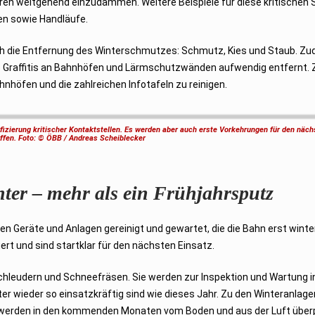
iren weitgehend einzudämmen. Weitere Beispiele für diese kritischen S
en sowie Handläufe.
uch die Entfernung des Winterschmutzes: Schmutz, Kies und Staub. Z
e Graffitis an Bahnhöfen und Lärmschutzwänden aufwendig entfernt. 
hnhöfen und die zahlreichen Infotafeln zu reinigen.
fizierung kritischer Kontaktstellen. Es werden aber auch erste Vorkehrungen für den näch
offen. Foto: © ÖBB / Andreas Scheiblecker
ter – mehr als ein Frühjahrsputz
n Geräte und Anlagen gereinigt und gewartet, die die Bahn erst winte
rt und sind startklar für den nächsten Einsatz.
hleudern und Schneefräsen. Sie werden zur Inspektion und Wartung i
er wieder so einsatzkräftig sind wie dieses Jahr. Zu den Winteranlage
 werden in den kommenden Monaten vom Boden und aus der Luft über