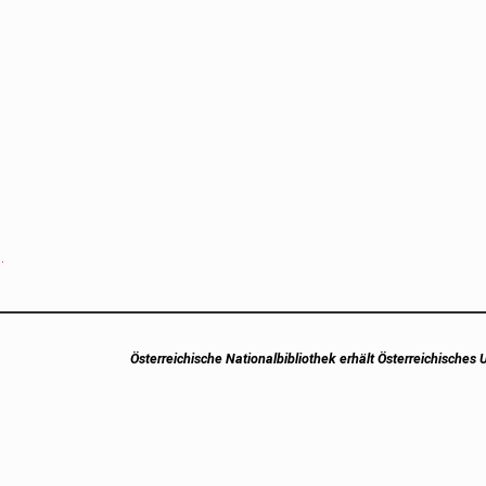
B
.
Next
Österreichische Nationalbibliothek erhält Österreichisches
post: