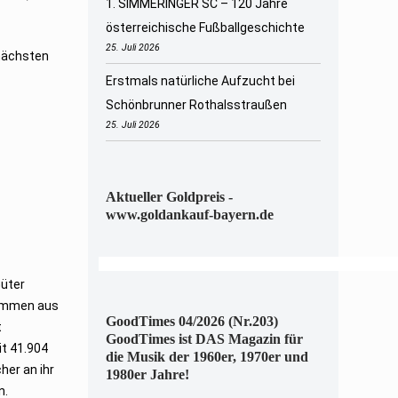
1. SIMMERINGER SC – 120 Jahre
österreichische Fußballgeschichte
25. Juli 2026
 nächsten
Erstmals natürliche Aufzucht bei
Schönbrunner Rothalsstraußen
25. Juli 2026
Aktueller Goldpreis -
www.goldankauf-bayern.de
Güter
tammen aus
GoodTimes 04/2026 (Nr.203)
t
GoodTimes ist DAS Magazin für
it 41.904
die Musik der 1960er, 1970er und
her an ihr
1980er Jahre!
n.