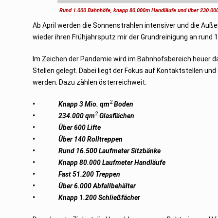
u
Rund 1.000 Bahnhöfe, knapp 80.000m Handläufe und über 230.00
a
r
Ab April werden die Sonnenstrahlen intensiver und die Auße
2
0
wieder ihren Frühjahrsputz mir der Grundreinigung an rund 
2
3
Im Zeichen der Pandemie wird im Bahnhofsbereich heuer da
Stellen gelegt. Dabei liegt der Fokus auf Kontaktstellen
werden. Dazu zählen österreichweit:
2
• Knapp 3 Mio. qm
Boden
2
• 234.000 qm
Glasflächen
• Über 600 Lifte
• Über 140 Rolltreppen
• Rund 16.500 Laufmeter Sitzbänke
• Knapp 80.000 Laufmeter Handläufe
• Fast 51.200 Treppen
• Über 6.000 Abfallbehälter
• Knapp 1.200 Schließfächer