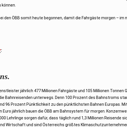
u können.
 bei den ÖBB somit heute begonnen, damit die Fahrgäste morgen – im
r
:
ns.
stleister jährlich 477 Millionen Fahrgäste und 105 Millionen Tonnen 
d die Bahnreisenden unterwegs. Denn 100 Prozent des Bahnstroms s
nd 96 Prozent Pünktlichkeit zu den pünktlichsten Bahnen Europas. Mi
arden Euro jährlich bauen die ÖBB am Bahnsystem für morgen. Konzernwe
00 Lehrlinge sorgen dafür, dass täglich rund 1,3 Millionen Reisende sic
 und Wirtschaft und sind Österreichs größtes Klimaschutzunternehme