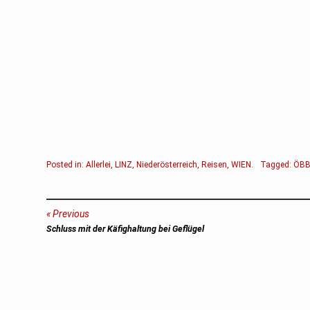
Posted in:
Allerlei
,
LINZ
,
Niederösterreich
,
Reisen
,
WIEN
.
Tagged:
ÖB
Beitragsnavigation
Previous
Previous
Schluss mit der Käfighaltung bei Geflügel
post: