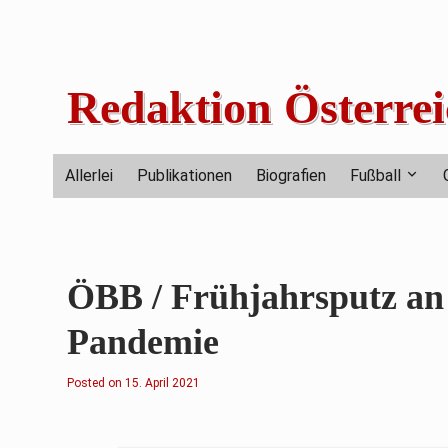
Skip
to
content
Redaktion Österrei
Allerlei
Publikationen
Biografien
Fußball
ÖBB / Frühjahrsputz an
Pandemie
Posted on
2
15. April 2021
.
F
e
b
r