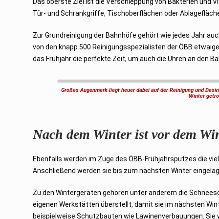
Das oberste Ziel ist die Verschleppung von Bakterien und V
Tür- und Schrankgriffe, Tischoberflächen oder Ablagefläch
Zur Grundreinigung der Bahnhöfe gehört wie jedes Jahr a
von den knapp 500 Reinigungsspezialisten der ÖBB etwaig
das Frühjahr die perfekte Zeit, um auch die Uhren an den Ba
Großes Augenmerk liegt heuer dabei auf der Reinigung und Desin
Winter getr
Nach dem Winter ist vor dem Win
Ebenfalls werden im Zuge des ÖBB-Frühjahrsputzes die viele
Anschließend werden sie bis zum nächsten Winter eingelage
Zu den Wintergeräten gehören unter anderem die Schneesc
eigenen Werkstätten überstellt, damit sie im nächsten Wint
beispielweise Schutzbauten wie Lawinenverbauungen. Sie