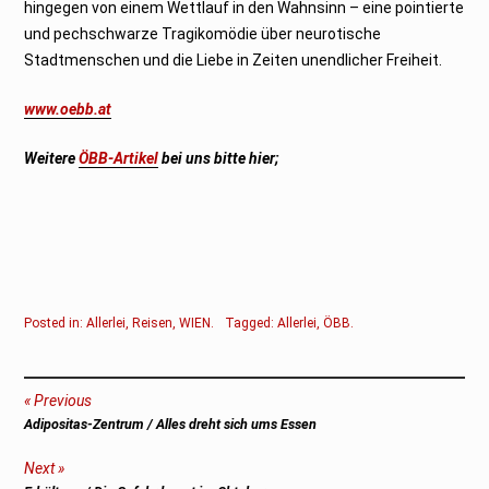
hingegen von einem Wettlauf in den Wahnsinn – eine pointierte
und pechschwarze Tragikomödie über neurotische
Stadtmenschen und die Liebe in Zeiten unendlicher Freiheit.
www.oebb.at
Weitere
ÖBB-Artikel
bei uns bitte hier;
Posted in:
Allerlei
,
Reisen
,
WIEN
.
Tagged:
Allerlei
,
ÖBB
.
Beitragsnavigation
Previous
Previous
Adipositas-Zentrum / Alles dreht sich ums Essen
post:
Next