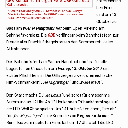
österreichisc
a
r
hen Films
2
Auch in Graz steigt am 13. Oktober 2017 eine lustige
0
sind am 13.
Maskottchen-Parade für die ÖBB-Kunden von morgen.
2
Foto: ÖBB/Andreas Scheiblecker
3
Oktober zu
Gast am
Wiener Hauptbahnhof
beim Open-Air-Kino am
Bahnhofsvorplatz. Die
ÖBB
verlängernbeim Bahnhofsfest zur
Freude aller Frischluftbegeisterten den Sommer mit vielen
Attraktionen.
Das Bahnhofsfest am Wiener Hauptbahnhof ist für alle
begeisterten Cineasten am
Freitag, 13. Oktober 2017
ein
echter Pflichttermin: Die ÖBB zeigen zwei österreichische
Film-Schmankerln: „
Die Migrantigen“
und „
Wilde Maus“.
Den Start macht DJ
„da Lexus“
und sorgt für entspannte
Stimmung ab 12 Uhr. Ab 13 Uhr können Frühankömmlinge auf
der LED-Wall Xbox spielen. Um 14 Uhr heißt es dann „Film ab“
für „
Die Migrantigen
“, eine Komödie von
Regisseur Arman T.
Riahi
. Bis zum nächsten Filmstart um 17 Uhr steht die LED-