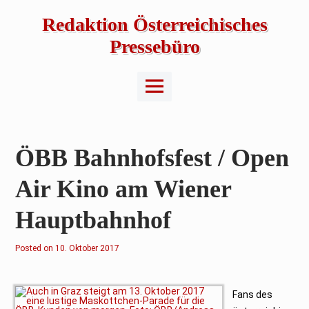
Skip
to
Redaktion Österreichisches
content
Pressebüro
Main
Menu
ÖBB Bahnhofsfest / Open
Air Kino am Wiener
Hauptbahnhof
Posted on
2
10. Oktober 2017
.
F
e
b
r
Fans des
u