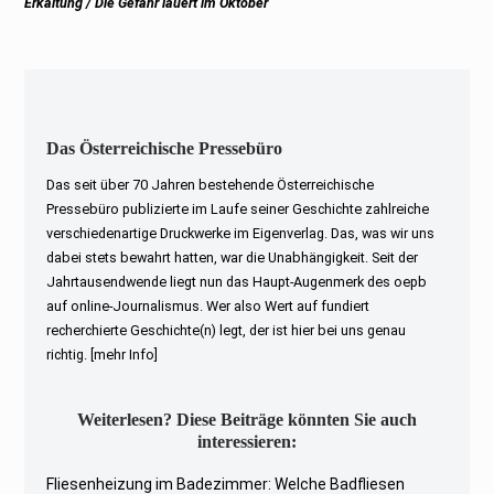
Next
Erkältung / Die Gefahr lauert im Oktober
post:
Das Österreichische Pressebüro
Das seit über 70 Jahren bestehende Österreichische
Pressebüro publizierte im Laufe seiner Geschichte zahlreiche
verschiedenartige Druckwerke im Eigenverlag. Das, was wir uns
dabei stets bewahrt hatten, war die Unabhängigkeit. Seit der
Jahrtausendwende liegt nun das Haupt-Augenmerk des oepb
auf online-Journalismus. Wer also Wert auf fundiert
recherchierte Geschichte(n) legt, der ist hier bei uns genau
richtig.
[mehr Info]
Weiterlesen? Diese Beiträge könnten Sie auch
interessieren:
Fliesenheizung im Badezimmer: Welche Badfliesen