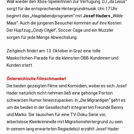
Wall wieder den Xbox-SpielerInnen zur Verfügung. DJ
„da Lexus“
sorgt für die entsprechende Hintergrundmusik. Um 17 Uhr
beginnt das „
Hauptabendprogramm“
mit
Josef Haders
„
Wilde
Maus
“. Auch die jüngeren Besucher kommen auf ihre Kosten.
Der Hüpfzug „
Cindy Cityjet
“, Soccer Cage und ein Wuzzler
sorgen für jede Menge Abwechslung.
Zeitgleich findet am 13. Oktober in Graz eine tolle
Maskottchen-Parade für die kleinsten ÖBB-Kundinnen und
Kunden statt.
Österreichische Filmschmankerl
Die beiden gezeigten Filme sind Komödien, wobei es sich Josef
Hader natürlich nicht nehmen ließ eine gehörige Portion
schwarzen Humor hineinzupacken. In „
Die Migrantigen“
geht es
um die beiden in der Gesellschaft integrierten Freunde Benny
und Marko. Sie täuschen für eine TV-Doku-Serie vor,
arbeitslose Kleinkriminelle mit Migrationshintergrund zu sein.
In seinem lang erwarteten Regiedebüt erzählt Josef Hader