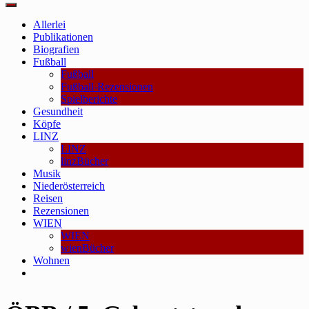
Main
Menu
Allerlei
Publikationen
Biografien
Fußball
Fußball
Fußball-Rezensionen
Spielberichte
Gesundheit
Köpfe
LINZ
LINZ
linzBücher
Musik
Niederösterreich
Reisen
Rezensionen
WIEN
WIEN
wienBücher
Wohnen