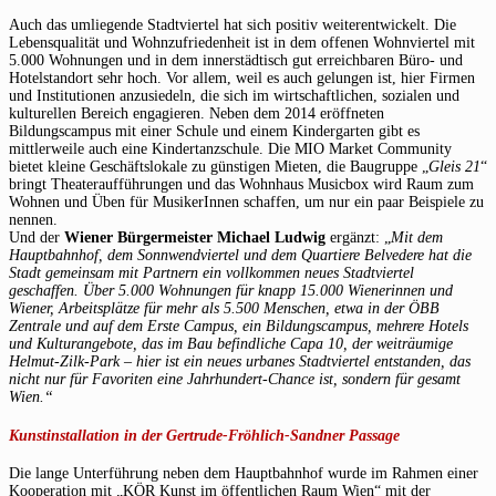
Auch das umliegende Stadtviertel hat sich positiv weiterentwickelt. Die
Lebensqualität und Wohnzufriedenheit ist in dem offenen Wohnviertel mit
5.000 Wohnungen und in dem innerstädtisch gut erreichbaren Büro- und
Hotelstandort sehr hoch. Vor allem, weil es auch gelungen ist, hier Firmen
und Institutionen anzusiedeln, die sich im wirtschaftlichen, sozialen und
kulturellen Bereich engagieren. Neben dem 2014 eröffneten
Bildungscampus mit einer Schule und einem Kindergarten gibt es
mittlerweile auch eine Kindertanzschule. Die MIO Market Community
bietet kleine Geschäftslokale zu günstigen Mieten, die Baugruppe „
Gleis 21
“
bringt Theateraufführungen und das Wohnhaus Musicbox wird Raum zum
Wohnen und Üben für MusikerInnen schaffen, um nur ein paar Beispiele zu
nennen.
Und der
Wiener Bürgermeister Michael Ludwig
ergänzt: „
Mit dem
Hauptbahnhof, dem Sonnwendviertel und dem Quartiere Belvedere hat die
Stadt gemeinsam mit Partnern ein vollkommen neues Stadtviertel
geschaffen. Über 5.000 Wohnungen für knapp 15.000 Wienerinnen und
Wiener, Arbeitsplätze für mehr als 5.500 Menschen, etwa in der ÖBB
Zentrale und auf dem Erste Campus, ein Bildungscampus, mehrere Hotels
und Kulturangebote, das im Bau befindliche Capa 10, der weiträumige
Helmut-Zilk-Park – hier ist ein neues urbanes Stadtviertel entstanden, das
nicht nur für Favoriten eine Jahrhundert-Chance ist, sondern für gesamt
Wien.“
Kunstinstallation in der Gertrude-Fröhlich-Sandner Passage
Die lange Unterführung neben dem Hauptbahnhof wurde im Rahmen einer
Kooperation mit „KÖR Kunst im öffentlichen Raum Wien“ mit der