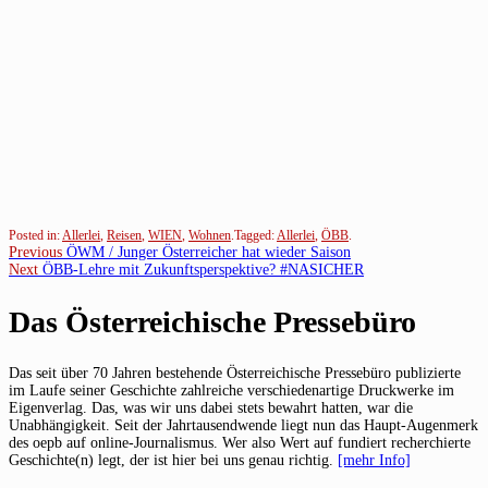
Posted in:
Allerlei
,
Reisen
,
WIEN
,
Wohnen
.
Tagged:
Allerlei
,
ÖBB
.
Beitragsnavigation
Previous
Previous
ÖWM / Junger Österreicher hat wieder Saison
Next
post:
Next
ÖBB-Lehre mit Zukunftsperspektive? #NASICHER
post:
Das Österreichische Pressebüro
Das seit über 70 Jahren bestehende Österreichische Pressebüro publizierte
im Laufe seiner Geschichte zahlreiche verschiedenartige Druckwerke im
Eigenverlag. Das, was wir uns dabei stets bewahrt hatten, war die
Unabhängigkeit. Seit der Jahrtausendwende liegt nun das Haupt-Augenmerk
des oepb auf online-Journalismus. Wer also Wert auf fundiert recherchierte
Geschichte(n) legt, der ist hier bei uns genau richtig.
[mehr Info]