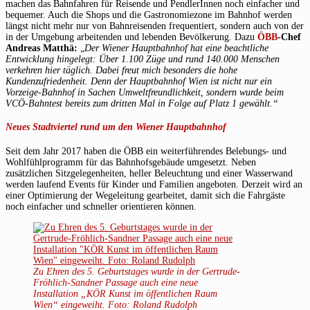
machen das Bahnfahren für Reisende und PendlerInnen noch einfacher und
bequemer. Auch die Shops und die Gastronomiezone im Bahnhof werden
längst nicht mehr nur von Bahnreisenden frequentiert, sondern auch von der
in der Umgebung arbeitenden und lebenden Bevölkerung. Dazu
ÖBB
-Chef
Andreas Matthä:
„
Der Wiener Hauptbahnhof hat eine beachtliche
Entwicklung hingelegt: Über 1.100 Züge und rund 140.000 Menschen
verkehren hier täglich. Dabei freut mich besonders die hohe
Kundenzufriedenheit. Denn der Hauptbahnhof Wien ist nicht nur ein
Vorzeige-Bahnhof in Sachen Umweltfreundlichkeit, sondern wurde beim
VCÖ-Bahntest bereits zum dritten Mal in Folge auf Platz 1 gewählt.“
Neues Stadtviertel rund um den Wiener Hauptbahnhof
Seit dem Jahr 2017 haben die ÖBB ein weiterführendes Belebungs- und
Wohlfühlprogramm für das Bahnhofsgebäude umgesetzt. Neben
zusätzlichen Sitzgelegenheiten, heller Beleuchtung und einer Wasserwand
werden laufend Events für Kinder und Familien angeboten. Derzeit wird an
einer Optimierung der Wegeleitung gearbeitet, damit sich die Fahrgäste
noch einfacher und schneller orientieren können.
Zu Ehren des 5. Geburtstages wurde in der Gertrude-
Fröhlich-Sandner Passage auch eine neue
Installation „KÖR Kunst im öffentlichen Raum
Wien“ eingeweiht. Foto: Roland Rudolph