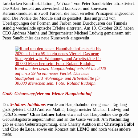
farbstarken Kunstinstallation
„12 Töne“
von Peter Sandbichler attraktiviert.
Die Arbeit besteht aus abwechselnd konkaven und konvexen
Keramikmodulen in zwölf Farben, die nach seriellen Prinzipien angeordnet
sind. Die Profile der Module sind so gestaltet, dass aufgrund von
Überlappungen der Formen und Farben beim Durchqueren des Tunnels
ständig wechselnde optische Effekte eintreten. Am 10. Oktober 2019 haben
CEO Andreas Matthä und Bürgermeister Michael Ludwig gemeinsam mit
Peter Sandbichler das neue Kunstwerk eingeweiht.
Rund um den neuen Hauptbahnhof entsteht bis 2020
auf circa 59 ha ein neues Viertel. Das neue
Stadtgebiet wird Wohnungs- und Arbeitsstätte für
30.000 Menschen sein. Foto: Roland Rudolph
Große Geburtstagsfeier am Wiener Hauptbahnhof
Das
5-Jahres Jubiläums
wurde am Hauptbahnhof den ganzen Tag lang
groß gefeiert: CEO Andreas Matthä, Bürgermeister Michael Ludwig und
„
ÖBB Stimme
“
Chris Lohner
haben etwa auf der Hauptbühne die große
Geburtstagstorte angeschnitten und an die Gäste verteilt. Am Nachmittag
gab es einen Geburtstagsumzug, eine Charity Auktion mit
Christoph Fälbl
und
Ciro de Luca,
sowie ein Konzert mit
LEMO
und noch vieles andere
mehr.