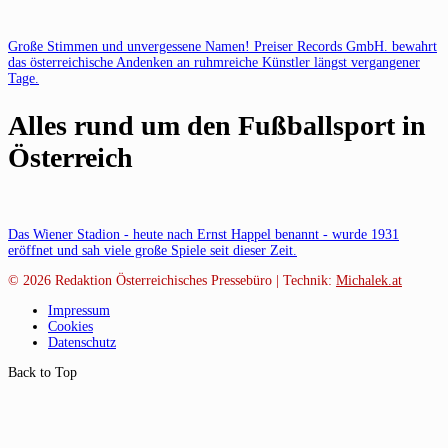
Große Stimmen und unvergessene Namen! Preiser Records GmbH. bewahrt
das österreichische Andenken an ruhmreiche Künstler längst vergangener
Tage.
Alles rund um den Fußballsport in
Österreich
Das Wiener Stadion - heute nach Ernst Happel benannt - wurde 1931
eröffnet und sah viele große Spiele seit dieser Zeit.
© 2026
Redaktion Österreichisches Pressebüro | Technik:
Michalek.at
Impressum
Cookies
Datenschutz
Back to Top