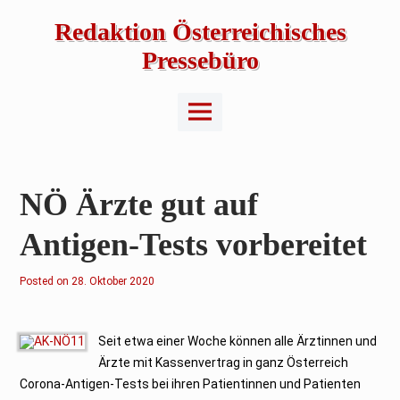
Skip
to
Redaktion Österreichisches
content
Pressebüro
Main
Menu
NÖ Ärzte gut auf
Antigen-Tests vorbereitet
Posted on
2
28. Oktober 2020
9
.
O
k
t
Seit etwa einer Woche können alle Ärztinnen und
o
Ärzte mit Kassenvertrag in ganz Österreich
b
e
Corona-Antigen-Tests bei ihren Patientinnen und Patienten
r
2