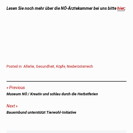
Lesen Sie noch mehr über die NÖ-Ärztekammer bei uns bitte
hier
;
Posted in:
Allerlei
,
Gesundheit
,
Köpfe
,
Niederösterreich
.
Beitragsnavigation
Previous
Previous
Museum NÖ / Kreativ und schlau durch die Herbstferien
post:
Next
Next
Bauernbund unterstützt Tierwohl-Initiative
post: