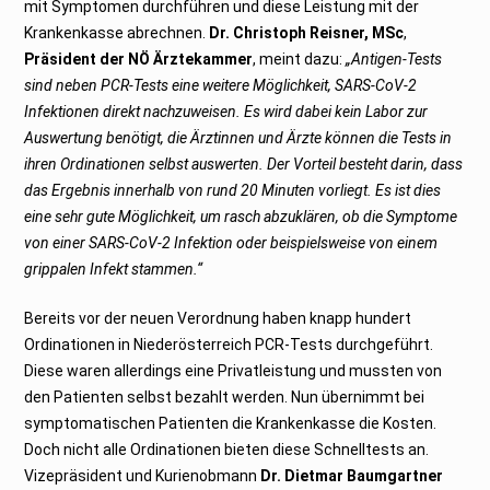
mit Symptomen durchführen und diese Leistung mit der
0
2
Krankenkasse abrechnen.
Dr. Christoph Reisner, MSc
,
0
Präsident der NÖ Ärztekammer
, meint dazu:
„Antigen-Tests
sind neben PCR-Tests eine weitere Möglichkeit, SARS-CoV-2
Infektionen direkt nachzuweisen. Es wird dabei kein Labor zur
Auswertung benötigt, die Ärztinnen und Ärzte können die Tests in
ihren Ordinationen selbst auswerten. Der Vorteil besteht darin, dass
das Ergebnis innerhalb von rund 20 Minuten vorliegt. Es ist dies
eine sehr gute Möglichkeit, um rasch abzuklären, ob die Symptome
von einer SARS-CoV-2 Infektion oder beispielsweise von einem
grippalen Infekt stammen.“
Bereits vor der neuen Verordnung haben knapp hundert
Ordinationen in Niederösterreich PCR-Tests durchgeführt.
Diese waren allerdings eine Privatleistung und mussten von
den Patienten selbst bezahlt werden. Nun übernimmt bei
symptomatischen Patienten die Krankenkasse die Kosten.
Doch nicht alle Ordinationen bieten diese Schnelltests an.
Vizepräsident und Kurienobmann
Dr. Dietmar Baumgartner