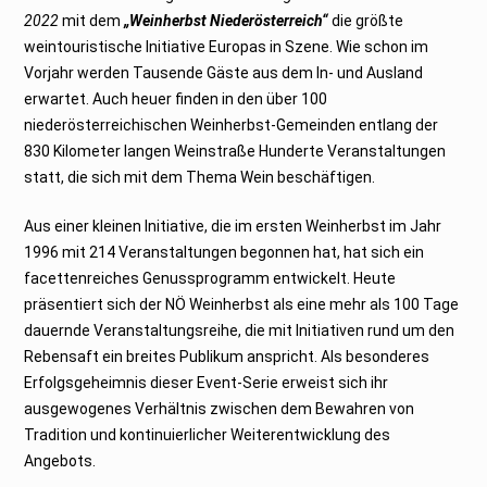
s
t
2022
mit dem
„Weinherbst Niederösterreich“
die größte
2
weintouristische Initiative Europas in Szene. Wie schon im
0
2
Vorjahr werden Tausende Gäste aus dem In- und Ausland
2
erwartet. Auch heuer finden in den über 100
niederösterreichischen Weinherbst-Gemeinden entlang der
830 Kilometer langen Weinstraße Hunderte Veranstaltungen
statt, die sich mit dem Thema Wein beschäftigen.
Aus einer kleinen Initiative, die im ersten Weinherbst im Jahr
1996 mit 214 Veranstaltungen begonnen hat, hat sich ein
facettenreiches Genussprogramm entwickelt. Heute
präsentiert sich der NÖ Weinherbst als eine mehr als 100 Tage
dauernde Veranstaltungsreihe, die mit Initiativen rund um den
Rebensaft ein breites Publikum anspricht. Als besonderes
Erfolgsgeheimnis dieser Event-Serie erweist sich ihr
ausgewogenes Verhältnis zwischen dem Bewahren von
Tradition und kontinuierlicher Weiterentwicklung des
Angebots.