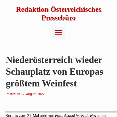
Skip
to
Redaktion Österreichisches
content
Pressebüro
Main
Menu
Niederösterreich wieder
Schauplatz von Europas
größtem Weinfest
Posted on
1
12. August 2022
2
.
A
u
g
u
Bereits zum 27. Mal geht von
Ende August bis Ende November