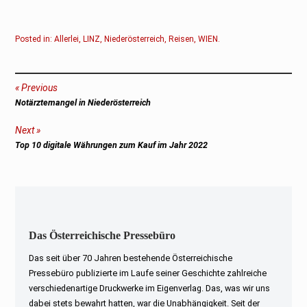
Posted in:
Allerlei
,
LINZ
,
Niederösterreich
,
Reisen
,
WIEN
.
Beitragsnavigation
Previous
Previous
Notärztemangel in Niederösterreich
post:
Next
Next
Top 10 digitale Währungen zum Kauf im Jahr 2022
post:
Das Österreichische Pressebüro
Das seit über 70 Jahren bestehende Österreichische
Pressebüro publizierte im Laufe seiner Geschichte zahlreiche
verschiedenartige Druckwerke im Eigenverlag. Das, was wir uns
dabei stets bewahrt hatten, war die Unabhängigkeit. Seit der