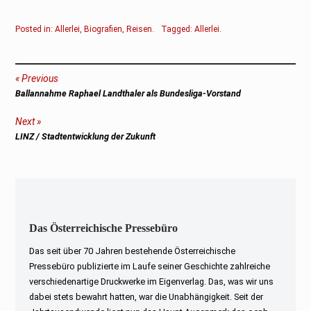
Posted in:
Allerlei
,
Biografien
,
Reisen
.
Tagged:
Allerlei
.
Beitragsnavigation
Previous
Previous
Ballannahme Raphael Landthaler als Bundesliga-Vorstand
post:
Next
Next
LINZ / Stadtentwicklung der Zukunft
post:
Das Österreichische Pressebüro
Das seit über 70 Jahren bestehende Österreichische
Pressebüro publizierte im Laufe seiner Geschichte zahlreiche
verschiedenartige Druckwerke im Eigenverlag. Das, was wir uns
dabei stets bewahrt hatten, war die Unabhängigkeit. Seit der