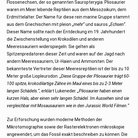
Flossenechsen, der so genannten Sauropterygia. Pliosaurier
waren im Meer lebende Reptilien aus dem Mesozoikum, dem
Erdmittelalter. Der Name für diese rein marine Gruppe stammt
aus dem Griechischen mit pleion „
mehr
“ und sauros „
Echsen
“.
Dieser Name sollte nach der Entdeckung im 19. Jahrhundert
die Zwischenstellung von Krokodilen und anderen
Meeressauriern widerspiegeln. Sie gelten als
Spitzenpredatoren dieser Zeit und waren auf der Jagd nach
andern Meeressauriern, Ur-Haien und Ammoniten. Der
bekannteste Vertreter dieser Meeresreptilien ist der bis zu 10
Meter große Liopleurodon. „
Diese Gruppe der Pliosaurier trägt 60-
100 spitze, krokodilartige Zähne im Maul eines bis zu 2-3 Meter
langen Schädels.“
, erklärt Lukeneder.
„Pliosaurier haben einen
kurzen Hals, aber einen sehr langen Schädel. Im Aussehen sind sie
vergleichbar mit Mosausauriern wie in den Jurassic World Filmen.“
Zur Erforschung wurden moderne Methoden der
Mikrotomographie sowie der Rasterelektronen-mikroskopie
angewendet, um das Fossil exakt beschreiben zu können. Die