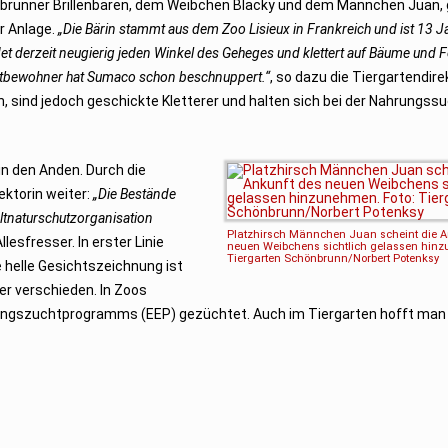
brunner Brillenbären, dem Weibchen Blacky und dem Männchen Juan
r Anlage.
„Die Bärin stammt aus dem Zoo Lisieux in Frankreich und ist 13 Jah
et derzeit neugierig jeden Winkel des Geheges und klettert auf Bäume und 
itbewohner hat Sumaco schon beschnuppert.“
, so dazu die Tiergartendire
, sind jedoch geschickte Kletterer und halten sich bei der Nahrungssu
 in den Anden. Durch die
ektorin weiter:
„Die Bestände
eltnaturschutzorganisation
Platzhirsch Männchen Juan scheint die A
Allesfresser. In erster Linie
neuen Weibchens sichtlich gelassen hinz
Tiergarten Schönbrunn/Norbert Potenksy
e helle Gesichtszeichnung ist
ier verschieden. In Zoos
ungszuchtprogramms (EEP) gezüchtet. Auch im Tiergarten hofft man