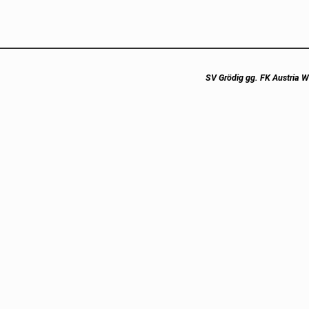
Next
SV Grödig gg. FK Austria Wie
post: