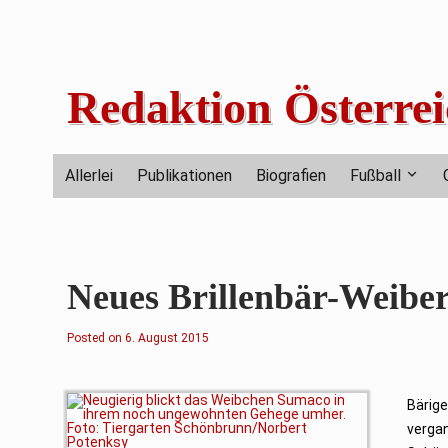
Skip
to
content
Redaktion Österrei
Allerlei
Publikationen
Biografien
Fußball
Neues Brillenbär-Weibe
Posted on
6. August 2015
Bärig
vergan