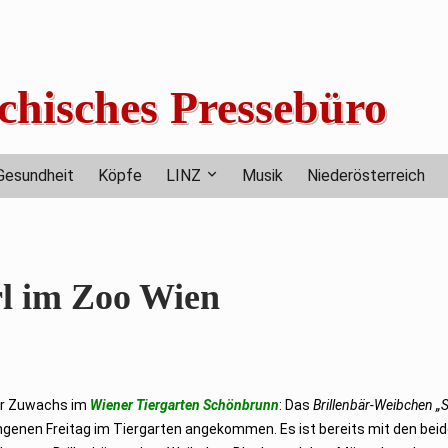
chisches Pressebüro
Gesundheit
Köpfe
LINZ
Musik
Niederösterreich
rl im Zoo Wien
er Zuwachs im
Wiener Tiergarten Schönbrunn
: Das
Brillenbär-Weibchen 
genen Freitag im Tiergarten angekommen. Es ist bereits mit den bei