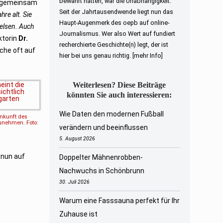
bewahrt hatten, war die Unabhängigkeit.
, gemeinsam
Seit der Jahrtausendwende liegt nun das
re alt. Sie
Haupt-Augenmerk des oepb auf online-
Felsen. Auch
Journalismus. Wer also Wert auf fundiert
ktorin
Dr.
recherchierte Geschichte(n) legt, der ist
che oft auf
hier bei uns genau richtig.
[mehr Info]
Weiterlesen? Diese Beiträge
könnten Sie auch interessieren:
Wie Daten den modernen Fußball
nkunft des
unehmen. Foto:
verändern und beeinflussen
5. August 2026
 nun auf
Doppelter Mähnenrobben-
Nachwuchs in Schönbrunn
30. Juli 2026
Warum eine Fasssauna perfekt für Ihr
Zuhause ist