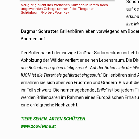
Schön
Neugierig blickt das Weibchen Sumaco in ihrem noch
auf de
ungewohnten Gehege umher. Foto: Tiergarten
Schönbrunn/Norbert Potenksy
erkund
ihre M
Dagmar Schratter
. Brillenbären leben vorwiegend am Boden
Bäumen auf.
Der Brillenbär ist der einzige Großbär Südamerikas und lebt
Abholzung der Wälder verliert er seinen Lebensraum. Die Dir
des Brillenbären gehen stetig zurück. Auf der Roten Liste der W
IUCN ist die Tierart als gefährdet eingestuft
.“ Brillenbären sind 
ernähren sie sich aber von Früchten und Gräsern. Bis auf di
ihr Fell schwarz. Die namensgebende
„Brille“
ist bei jedem T
werden Brillenbären im Rahmen eines Europäischen Erhalt
eine erfolgreiche Nachzucht.
TIERE SEHEN. ARTEN SCHÜTZEN.
www.zoovienna.at