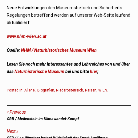
Neue Entwicklungen den Museumsbetrieb und Sicherheits-
Regelungen betreffend werden auf unserer Web-Seite laufend
aktualisiert:
www.nhm-wien.ac.at
Quelle:
NHM / Naturhistorisches Museum Wien
Lesen Sie noch mehr Interessantes und Lehrreiches von und über
das
Naturhistorische Museum
bei uns bitte
hier
;
Posted in:
Allerlei
,
Biografien
,
Niederösterreich
,
Reisen
,
WIEN
.
Beitragsnavigation
Previous
Previous
ÖBB / Meilenstein im Klimawandel-Kampf
post:
Next
Next
ÖFB / Leo Windtner betont Wichtigkeit der Sport-Ausübung