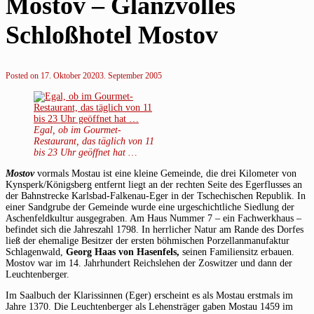
Mostov – Glanzvolles
Schloßhotel Mostov
Posted on
17. Oktober 2020
3. September 2005
Egal, ob im Gourmet-
Restaurant, das täglich von 11
bis 23 Uhr geöffnet hat …
Mostov
vormals Mostau ist eine kleine Gemeinde, die drei Kilometer von
Kynsperk/Königsberg entfernt liegt an der rechten Seite des Egerflusses an
der Bahnstrecke Karlsbad-Falkenau-Eger in der Tschechischen Republik. In
einer Sandgrube der Gemeinde wurde eine urgeschichtliche Siedlung der
Aschenfeldkultur ausgegraben. Am Haus Nummer 7 – ein Fachwerkhaus –
befindet sich die Jahreszahl 1798. In herrlicher Natur am Rande des Dorfes
ließ der ehemalige Besitzer der ersten böhmischen Porzellanmanufaktur
Schlagenwald,
Georg Haas von Hasenfels,
seinen Familiensitz erbauen.
Mostov war im 14. Jahrhundert Reichslehen der Zoswitzer und dann der
Leuchtenberger.
Im Saalbuch der Klarissinnen (Eger) erscheint es als Mostau erstmals im
Jahre 1370. Die Leuchtenberger als Lehensträger gaben Mostau 1459 im