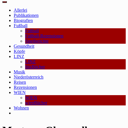
Main
Menu
Allerlei
Publikationen
Biografien
Fußball
Fußball
Fußball-Rezensionen
Spielberichte
Gesundheit
Köpfe
LINZ
LINZ
linzBücher
Musik
Niederösterreich
Reisen
Rezensionen
WIEN
WIEN
wienBücher
Wohnen