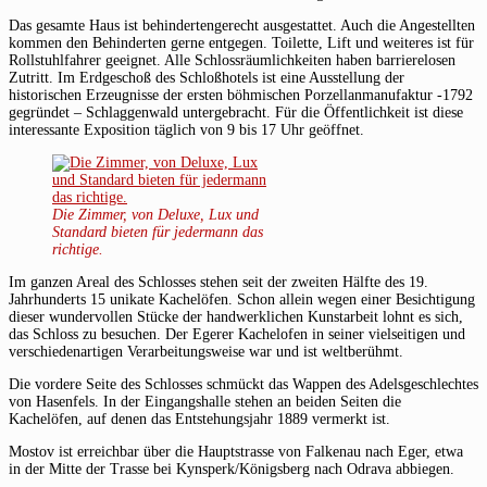
Das gesamte Haus ist behindertengerecht ausgestattet. Auch die Angestellten
kommen den Behinderten gerne entgegen. Toilette, Lift und weiteres ist für
Rollstuhlfahrer geeignet. Alle Schlossräumlichkeiten haben barrierelosen
Zutritt. Im Erdgeschoß des Schloßhotels ist eine Ausstellung der
historischen Erzeugnisse der ersten böhmischen Porzellanmanufaktur -1792
gegründet – Schlaggenwald untergebracht. Für die Öffentlichkeit ist diese
interessante Exposition täglich von 9 bis 17 Uhr geöffnet.
Die Zimmer, von Deluxe, Lux und
Standard bieten für jedermann das
richtige.
Im ganzen Areal des Schlosses stehen seit der zweiten Hälfte des 19.
Jahrhunderts 15 unikate Kachelöfen. Schon allein wegen einer Besichtigung
dieser wundervollen Stücke der handwerklichen Kunstarbeit lohnt es sich,
das Schloss zu besuchen. Der Egerer Kachelofen in seiner vielseitigen und
verschiedenartigen Verarbeitungsweise war und ist weltberühmt.
Die vordere Seite des Schlosses schmückt das Wappen des Adelsgeschlechtes
von Hasenfels. In der Eingangshalle stehen an beiden Seiten die
Kachelöfen, auf denen das Entstehungsjahr 1889 vermerkt ist.
Mostov ist erreichbar über die Hauptstrasse von Falkenau nach Eger, etwa
in der Mitte der Trasse bei Kynsperk/Königsberg nach Odrava abbiegen.