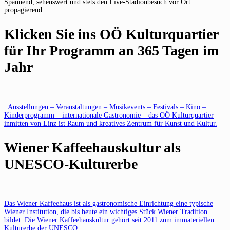
Spannend, sehenswert und stets den Live-Stadionbesuch vor Ort
propagierend
Klicken Sie ins OÖ Kulturquartier
für Ihr Programm an 365 Tagen im
Jahr
Ausstellungen – Veranstaltungen – Musikevents – Festivals – Kino –
Kinderprogramm – internationale Gastronomie – das OÖ Kulturquartier
inmitten von Linz ist Raum und kreatives Zentrum für Kunst und Kultur.
Wiener Kaffeehauskultur als
UNESCO-Kulturerbe
Das Wiener Kaffeehaus ist als gastronomische Einrichtung eine typische
Wiener Institution, die bis heute ein wichtiges Stück Wiener Tradition
bildet. Die Wiener Kaffeehauskultur gehört seit 2011 zum immateriellen
Kulturerbe der UNESCO.