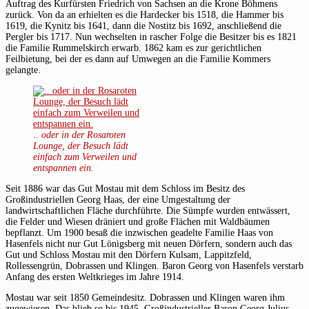
Auftrag des Kurfürsten Friedrich von Sachsen an die Krone Böhmens
zurück. Von da an erhielten es die Hardecker bis 1518, die Hammer bis
1619, die Kynitz bis 1641, dann die Nostitz bis 1692, anschließend die
Pergler bis 1717. Nun wechselten in rascher Folge die Besitzer bis es 1821
die Familie Rummelskirch erwarb. 1862 kam es zur gerichtlichen
Feilbietung, bei der es dann auf Umwegen an die Familie Kommers
gelangte.
..
oder in der Rosaroten
Lounge, der Besuch lädt
einfach zum Verweilen und
entspannen ein.
Seit 1886 war das Gut Mostau mit dem Schloss im Besitz des
Großindustriellen Georg Haas, der eine Umgestaltung der
landwirtschaftlichen Fläche durchführte. Die Sümpfe wurden entwässert,
die Felder und Wiesen dräniert und große Flächen mit Waldbäumen
bepflanzt. Um 1900 besaß die inzwischen geadelte Familie Haas von
Hasenfels nicht nur Gut Lönigsberg mit neuen Dörfern, sondern auch das
Gut und Schloss Mostau mit den Dörfern Kulsam, Lappitzfeld,
Rollessengrün, Dobrassen und Klingen. Baron Georg von Hasenfels verstarb
Anfang des ersten Weltkrieges im Jahre 1914.
Mostau war seit 1850 Gemeindesitz. Dobrassen und Klingen waren ihm
zugewiesen. Das blieb so bis 1945. Großindustrieller Baron Georg Julius