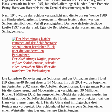
Haas, verstarb im Jahre 1945, hinterließ allerdings 9 Kinder. Peter-Frederic
Brany-Haas von Hasenfels ist ein Urenkel des seinerzeigen Barons.
Nach 1948 wurde das Schloss verstaatlicht und diente bis zur Wende 1989
als Kindererholungsheim. Besonders in diesen letzten Jahren war das
Schloss ziemlich dem Verfall preisgegeben. Das verwahrloste Gebäude
kaufte 1997 von der Stadt Eger die Betriebsleitung der Porzellanmanufaktur
Schlaggenwald.
Der Nachmittags-Kaffee, genossen
auf der Schloßterrasse, schenkt
einen herrlichen Blick über die
wundervollen Parkanlagen.
Die komplexe Renovierung des Schlosses und der Umbau zu einem Hotel
(19 Zimmer/48 Betten) dauerte 14 Monate. Im Juli 2001 wurde begonnen,
im September 2002 waren die Arbeiten abgeschlossen. Die gesamten Kosten
für die Renovierung und Modernisierung verschlangen 30 Millionen
Kronen/1 Million EUR. Im ausgedehnten Objekt des Schlosses wurden im
Einklang mit der Schloßarchitektur die Hotelzimmer so projektiert, daß das
Haus vier Sterne tragen darf. Für die Gäste sind im Ergeschoß drei
Restaurants vorbereitet. Das Schlosshotel hat eine eigene Schlossküche,
einen Weinkeller, eine Bar und weitere Einrichtungen.