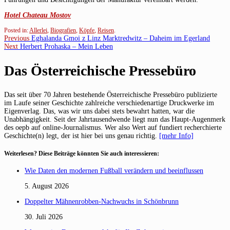
Hotel Chateau Mostov
Posted in:
Allerlei
,
Biografien
,
Köpfe
,
Reisen
.
Beitragsnavigation
Previous
Previous
Eghalanda Gmoi z Linz Marktredwitz – Daheim im Egerland
Next
post:
Next
Herbert Prohaska – Mein Leben
post:
Das Österreichische Pressebüro
Das seit über 70 Jahren bestehende Österreichische Pressebüro publizierte
im Laufe seiner Geschichte zahlreiche verschiedenartige Druckwerke im
Eigenverlag. Das, was wir uns dabei stets bewahrt hatten, war die
Unabhängigkeit. Seit der Jahrtausendwende liegt nun das Haupt-Augenmerk
des oepb auf online-Journalismus. Wer also Wert auf fundiert recherchierte
Geschichte(n) legt, der ist hier bei uns genau richtig.
[mehr Info]
Weiterlesen? Diese Beiträge könnten Sie auch interessieren:
Wie Daten den modernen Fußball verändern und beeinflussen
5. August 2026
Doppelter Mähnenrobben-Nachwuchs in Schönbrunn
30. Juli 2026