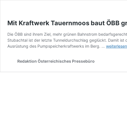
Mit Kraftwerk Tauernmoos baut ÖBB 
Die ÖBB sind ihrem Ziel, mehr grünen Bahnstrom bedarfsgerecht
Stubachtal ist der letzte Tunneldurchschlag geglückt. Damit is
Mit
Ausrüstung des Pumpspeicherkraftwerks im Berg. …
weiterlesen
Kraftwerk
Tauernmo
Redaktion Österreichisches Pressebüro
baut
ÖBB
grüne
Bahnstro
aus