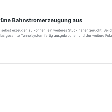
grüne Bahnstromerzeugung aus
 selbst erzeugen zu können, ein weiteres Stück näher gerückt. Bei 
t das gesamte Tunnelsystem fertig ausgebrochen und der weitere Fok
os
merzeugung