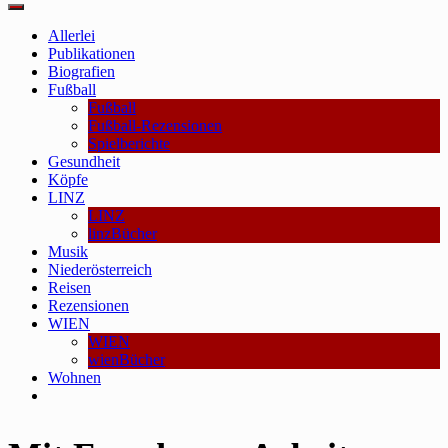
Main
Menu
Allerlei
Publikationen
Biografien
Fußball
Fußball
Fußball-Rezensionen
Spielberichte
Gesundheit
Köpfe
LINZ
LINZ
linzBücher
Musik
Niederösterreich
Reisen
Rezensionen
WIEN
WIEN
wienBücher
Wohnen