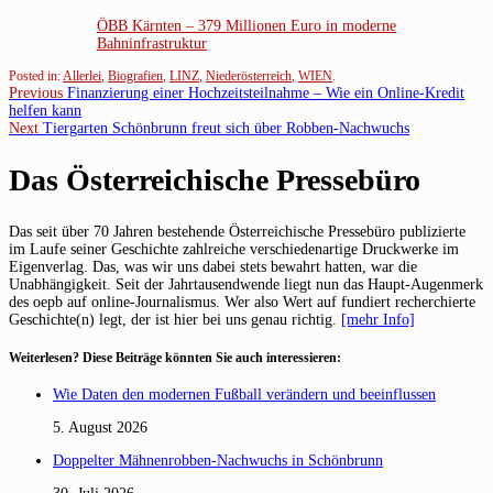
ÖBB Kärnten – 379 Millionen Euro in moderne
Bahninfrastruktur
Posted in:
Allerlei
,
Biografien
,
LINZ
,
Niederösterreich
,
WIEN
.
Beitragsnavigation
Previous
Previous
Finanzierung einer Hochzeitsteilnahme – Wie ein Online-Kredit
post:
helfen kann
Next
Next
Tiergarten Schönbrunn freut sich über Robben-Nachwuchs
post:
Das Österreichische Pressebüro
Das seit über 70 Jahren bestehende Österreichische Pressebüro publizierte
im Laufe seiner Geschichte zahlreiche verschiedenartige Druckwerke im
Eigenverlag. Das, was wir uns dabei stets bewahrt hatten, war die
Unabhängigkeit. Seit der Jahrtausendwende liegt nun das Haupt-Augenmerk
des oepb auf online-Journalismus. Wer also Wert auf fundiert recherchierte
Geschichte(n) legt, der ist hier bei uns genau richtig.
[mehr Info]
Weiterlesen? Diese Beiträge könnten Sie auch interessieren:
Wie Daten den modernen Fußball verändern und beeinflussen
5. August 2026
Doppelter Mähnenrobben-Nachwuchs in Schönbrunn