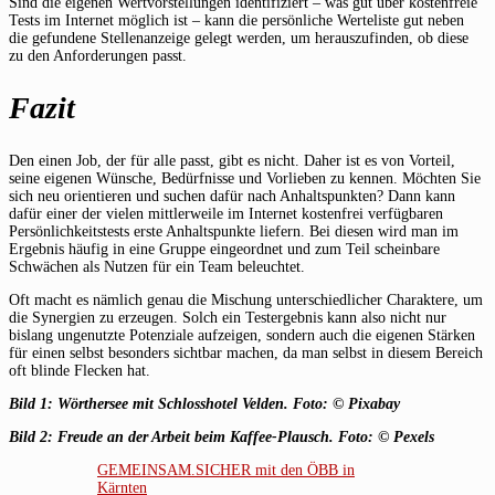
Sind die eigenen Wertvorstellungen identifiziert – was gut über kostenfreie
Tests im Internet möglich ist – kann die persönliche Werteliste gut neben
die gefundene Stellenanzeige gelegt werden, um herauszufinden, ob diese
zu den Anforderungen passt.
Fazit
Den einen Job, der für alle passt, gibt es nicht. Daher ist es von Vorteil,
seine eigenen Wünsche, Bedürfnisse und Vorlieben zu kennen. Möchten Sie
sich neu orientieren und suchen dafür nach Anhaltspunkten? Dann kann
dafür einer der vielen mittlerweile im Internet kostenfrei verfügbaren
Persönlichkeitstests erste Anhaltspunkte liefern. Bei diesen wird man im
Ergebnis häufig in eine Gruppe eingeordnet und zum Teil scheinbare
Schwächen als Nutzen für ein Team beleuchtet.
Oft macht es nämlich genau die Mischung unterschiedlicher Charaktere, um
die Synergien zu erzeugen. Solch ein Testergebnis kann also nicht nur
bislang ungenutzte Potenziale aufzeigen, sondern auch die eigenen Stärken
für einen selbst besonders sichtbar machen, da man selbst in diesem Bereich
oft blinde Flecken hat.
Bild 1: Wörthersee mit Schlosshotel Velden. Foto: © Pixabay
Bild 2: Freude an der Arbeit beim Kaffee-Plausch. Foto: © Pexels
GEMEINSAM.SICHER mit den ÖBB in
Kärnten