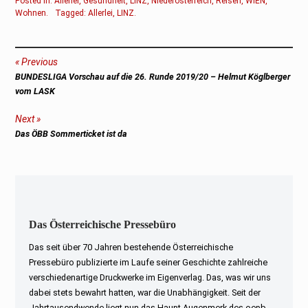
Posted in:
Allerlei
,
Gesundheit
,
LINZ
,
Niederösterreich
,
Reisen
,
WIEN
,
Wohnen
.
Tagged:
Allerlei
,
LINZ
.
Beitragsnavigation
Previous
Previous
BUNDESLIGA Vorschau auf die 26. Runde 2019/20 – Helmut Köglberger
post:
vom LASK
Next
Next
Das ÖBB Sommerticket ist da
post:
Das Österreichische Pressebüro
Das seit über 70 Jahren bestehende Österreichische
Pressebüro publizierte im Laufe seiner Geschichte zahlreiche
verschiedenartige Druckwerke im Eigenverlag. Das, was wir uns
dabei stets bewahrt hatten, war die Unabhängigkeit. Seit der
Jahrtausendwende liegt nun das Haupt-Augenmerk des oepb