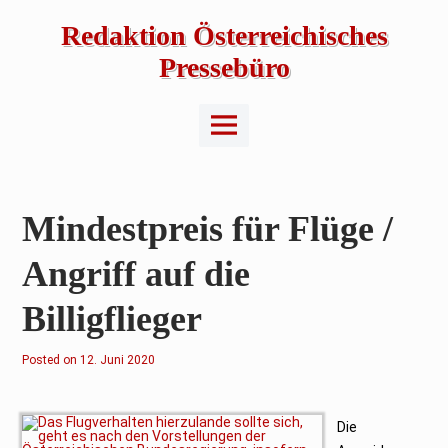
Skip
to
Redaktion Österreichisches
content
Pressebüro
Main
Menu
Mindestpreis für Flüge /
Angriff auf die
Billigflieger
Posted on
1
12. Juni 2020
2
.
J
u
n
Die
i